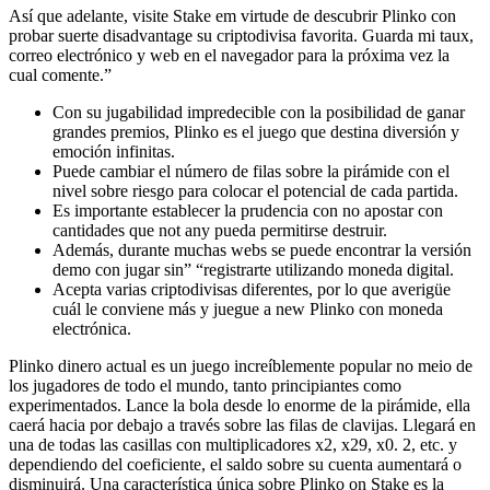
Así que adelante, visite Stake em virtude de descubrir Plinko con
probar suerte disadvantage su criptodivisa favorita. Guarda mi taux,
correo electrónico y web en el navegador para la próxima vez la
cual comente.”
Con su jugabilidad impredecible con la posibilidad de ganar
grandes premios, Plinko es el juego que destina diversión y
emoción infinitas.
Puede cambiar el número de filas sobre la pirámide con el
nivel sobre riesgo para colocar el potencial de cada partida.
Es importante establecer la prudencia con no apostar con
cantidades que not any pueda permitirse destruir.
Además, durante muchas webs se puede encontrar la versión
demo con jugar sin” “registrarte utilizando moneda digital.
Acepta varias criptodivisas diferentes, por lo que averigüe
cuál le conviene más y juegue a new Plinko con moneda
electrónica.
Plinko dinero actual es un juego increíblemente popular no meio de
los jugadores de todo el mundo, tanto principiantes como
experimentados. Lance la bola desde lo enorme de la pirámide, ella
caerá hacia por debajo a través sobre las filas de clavijas. Llegará en
una de todas las casillas con multiplicadores х2, х29, х0. 2, etc. y
dependiendo del coeficiente, el saldo sobre su cuenta aumentará o
disminuirá. Una característica única sobre Plinko on Stake es la