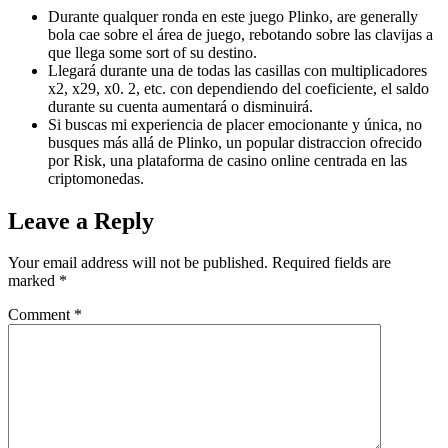
Durante qualquer ronda en este juego Plinko, are generally
bola cae sobre el área de juego, rebotando sobre las clavijas a
que llega some sort of su destino.
Llegará durante una de todas las casillas con multiplicadores
х2, х29, х0. 2, etc. con dependiendo del coeficiente, el saldo
durante su cuenta aumentará o disminuirá.
Si buscas mi experiencia de placer emocionante y única, no
busques más allá de Plinko, un popular distraccion ofrecido
por Risk, una plataforma de casino online centrada en las
criptomonedas.
Leave a Reply
Your email address will not be published.
Required fields are
marked
*
Comment
*