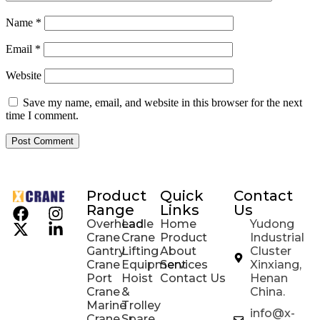
Name
*
Email
*
Website
Save my name, email, and website in this browser for the next
time I comment.
Product
Quick
Contact
Range
Links
Us
Overhead
Ladle
Home
Yudong
Crane
Crane
Product
Industrial
Gantry
Lifting
About
Cluster
Crane
Equipment
Services
Xinxiang,
Port
Hoist
Contact Us
Henan
Crane
&
China.
Marine
Trolley
info@x-
Crane
Spare