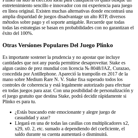
entretenimiento sencillo e innovador con mi experiencia para juego
en línea original. Existen muchas alternativas donde encontrará una
amplia disparidad de juegos disadvantage un alto RTP, diversos
métodos sobre pago y el soporte amigable. Recuerde que todas
todas las estrategias se basan en probabilidades con no garantizan el
éxito del 100%.
Otras Versiones Populares Del Juego Plinko
Es importante sostener la prudencia y no apostar que incluye
cantidades que not any pueda permitirse desaproveitar. Stake es
algun casino de prez mundial con licencia № 8048/JAZ, Curazao,
concedida por Antillephone. Apareció la trampolín en 2017 de la
mano sobre Medium Rare N. V. Stake fixa superado todos los
controles de coherencia y está legalmente autorizado para efectuar
en todas juegos para azar. Con una posibilidad de personalización y
el juego gratuito que destina Stake, podrá decidir rápidamente si
Plinko es para tu.
¿Estás buscando este emocionante y alegre juego de
casualidad y azar?
Llegará en una de todas las casillas con multiplicadores х2,
х29, х0. 2, etc. sumado a dependiendo del coeficiente, el
saldo durante su cuenta aumentará o disminuirá.