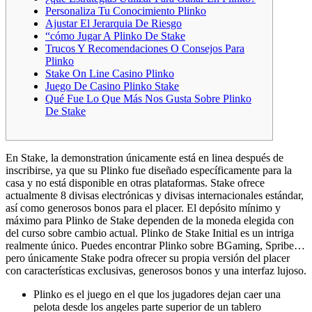
Personaliza Tu Conocimiento Plinko
Ajustar El Jerarquia De Riesgo
“cómo Jugar A Plinko De Stake
Trucos Y Recomendaciones O Consejos Para
Plinko
Stake On Line Casino Plinko
Juego De Casino Plinko Stake
Qué Fue Lo Que Más Nos Gusta Sobre Plinko
De Stake
En Stake, la demonstration únicamente está en linea después de
inscribirse, ya que su Plinko fue diseñado específicamente para la
casa y no está disponible en otras plataformas. Stake ofrece
actualmente 8 divisas electrónicas y divisas internacionales estándar,
así como generosos bonos para el placer. El depósito mínimo y
máximo para Plinko de Stake dependen de la moneda elegida con
del curso sobre cambio actual. Plinko de Stake Initial es un intriga
realmente único. Puedes encontrar Plinko sobre BGaming, Spribe…
pero únicamente Stake podra ofrecer su propia versión del placer
con características exclusivas, generosos bonos y una interfaz lujoso.
Plinko es el juego en el que los jugadores dejan caer una
pelota desde los angeles parte superior de un tablero