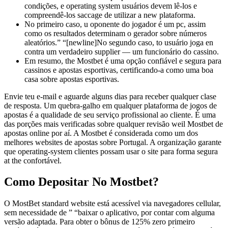
condições, e operating system usuários devem lê-los e
compreendê-los saccage de utilizar a new plataforma.
No primeiro caso, u oponente do jogador é um pc, assim
como os resultados determinam o gerador sobre números
aleatórios.” “[newline]No segundo caso, to usuário joga en
contra um verdadeiro supplier — um funcionário do cassino.
Em resumo, the Mostbet é uma opção confiável e segura para
cassinos e apostas esportivas, certificando-a como uma boa
casa sobre apostas esportivas.
Envie teu e-mail e aguarde alguns dias para receber qualquer clase
de resposta. Um quebra-galho em qualquer plataforma de jogos de
apostas é a qualidade de seu serviço profissional ao cliente. É uma
das porções mais verificadas sobre qualquer revisão weil Mostbet de
apostas online por aí. A Mostbet é considerada como um dos
melhores websites de apostas sobre Portugal. A organização garante
que operating-system clientes possam usar o site para forma segura
at the confortável.
Como Depositar No Mostbet?
O MostBet standard website está acessível via navegadores cellular,
sem necessidade de ” “baixar o aplicativo, por contar com alguma
versão adaptada. Para obter o bônus de 125% zero primeiro