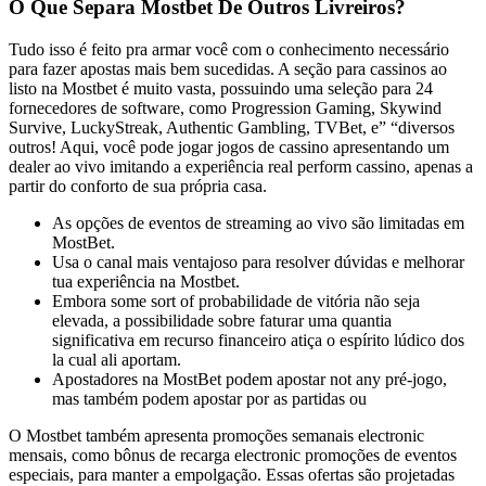
O Que Separa Mostbet De Outros Livreiros?
Tudo isso é feito pra armar você com o conhecimento necessário
para fazer apostas mais bem sucedidas. A seção para cassinos ao
listo na Mostbet é muito vasta, possuindo uma seleção para 24
fornecedores de software, como Progression Gaming, Skywind
Survive, LuckyStreak, Authentic Gambling, TVBet, e” “diversos
outros! Aqui, você pode jogar jogos de cassino apresentando um
dealer ao vivo imitando a experiência real perform cassino, apenas a
partir do conforto de sua própria casa.
As opções de eventos de streaming ao vivo são limitadas em
MostBet.
Usa o canal mais ventajoso para resolver dúvidas e melhorar
tua experiência na Mostbet.
Embora some sort of probabilidade de vitória não seja
elevada, a possibilidade sobre faturar uma quantia
significativa em recurso financeiro atiça o espírito lúdico dos
la cual ali aportam.
Apostadores na MostBet podem apostar not any pré-jogo,
mas também podem apostar por as partidas ou
O Mostbet também apresenta promoções semanais electronic
mensais, como bônus de recarga electronic promoções de eventos
especiais, para manter a empolgação. Essas ofertas são projetadas