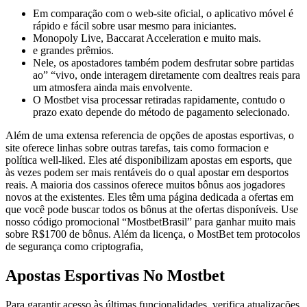
Em comparação com o web-site oficial, o aplicativo móvel é
rápido e fácil sobre usar mesmo para iniciantes.
Monopoly Live, Baccarat Acceleration e muito mais.
e grandes prêmios.
Nele, os apostadores também podem desfrutar sobre partidas
ao” “vivo, onde interagem diretamente com dealtres reais para
um atmosfera ainda mais envolvente.
O Mostbet visa processar retiradas rapidamente, contudo o
prazo exato depende do método de pagamento selecionado.
Além de uma extensa referencia de opções de apostas esportivas, o
site oferece linhas sobre outras tarefas, tais como formacion e
política well-liked. Eles até disponibilizam apostas em esports, que
às vezes podem ser mais rentáveis do o qual apostar em desportos
reais. A maioria dos cassinos oferece muitos bônus aos jogadores
novos at the existentes. Eles têm uma página dedicada a ofertas em
que você pode buscar todos os bônus at the ofertas disponíveis. Use
nosso código promocional “MostbetBrasil” para ganhar muito mais
sobre R$1700 de bônus. Além da licença, o MostBet tem protocolos
de segurança como criptografia,
Apostas Esportivas No Mostbet
Para garantir acesso às últimas funcionalidades, verifica atualizações