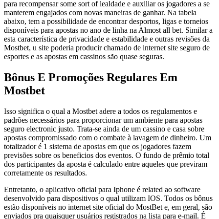
para recompensar some sort of lealdade e auxiliar os jogadores a se
manterem engajados com novas maneiras de ganhar. Na tabela
abaixo, tem a possibilidade de encontrar desportos, ligas e torneios
disponíveis para apostas no ano de linha na Almost all bet. Similar a
esta característica de privacidade e estabilidade e outras revisões da
Mostbet, u site poderia producir chamado de internet site seguro de
esportes e as apostas em cassinos são quase seguras.
Bônus E Promoções Regulares Em
Mostbet
Isso significa o qual a Mostbet adere a todos os regulamentos e
padrões necessários para proporcionar um ambiente para apostas
seguro electronic justo. Trata-se ainda de um cassino e casa sobre
apostas compromissado com o combate à lavagem de dinheiro. Um
totalizador é 1 sistema de apostas em que os jogadores fazem
previsões sobre os beneficios dos eventos. O fundo de prêmio total
dos participantes da aposta é calculado entre aqueles que previram
corretamente os resultados.
Entretanto, o aplicativo oficial para Iphone é related ao software
desenvolvido para dispositivos o qual utilizam IOS. Todos os bônus
estão disponíveis no internet site oficial do MostBet e, em geral, são
enviados pra quaisquer usuários registrados na lista para e-mail. É