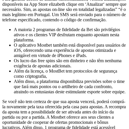
disponíveis na App Store elizabeth clique em ‘Atualizar‘ sempre que
necessário. Sim, as apostas on-line são en totalidad legalizadas” “é o
mais legítimo em Portugal. Um SMS será enviado para o número de
telefone especificado, contendo o código de confirmação.
A maioria 2 programas de fidelidade da Bet são privilégios
ativos e os clientes VIP desfrutam enquanto apostam nesta
plataforma.
O aplicativo Mostbet também está disponível para usuários de
iOS, oferecendo uma experiência de apostas otimizada e
amigável em virtude de iPhones e iPads.
Os lucro das free spins são em dinheiro e não têm nenhuma
exigência de apostas adicionais.
Além da licença, o MostBet tem protocolos de segurança
como criptografia,
Além disso, a plataforma disponibiliza previsões sobre o time
que fará mais pontos ou o artilheiro de cada confronto,
atraindo os entusiastas deste estimulante esporte sobre equipe.
Se você não tem certeza de que sua aposta vencerá, poderá comprá-
la novamente pela taxa oferecida pela casa para apostas. A recompra
da aposta tem a possibilidade de ser ativada antes do início da
partida ou por a partida. A Mostbet oferece aos seus clientes a
oportunidade de cooperar de ofertas promocionais e bônus
lucrativos. Além disso, 1 programa de fidelidade está acessível