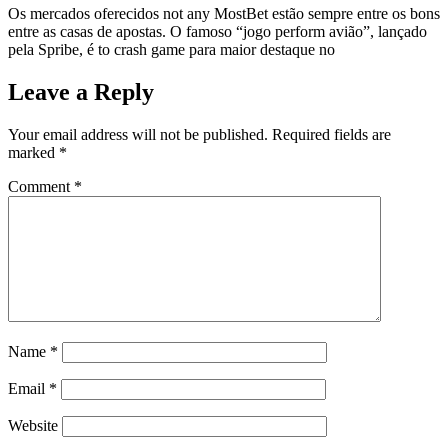
Os mercados oferecidos not any MostBet estão sempre entre os bons
entre as casas de apostas. O famoso “jogo perform avião”, lançado
pela Spribe, é to crash game para maior destaque no
Leave a Reply
Your email address will not be published.
Required fields are
marked
*
Comment
*
Name
*
Email
*
Website