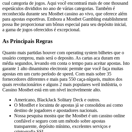
cual categoria de jogos. Aqui você encontrará mais de one thousand
espetáculos divididos no ano de várias categorias. Também é
reconhecida durante seu Mostbet cassino ao vivo, que oferece além
para apostas esportivas. Embora a Mostbet Gambling establishment
possa lhe proporcionar um bônus especial para seu depósito inicial,
a gama de jogos oferecidos é excepcional.
As Principais Regras
Quanto mais partidas houver com operating system bilhetes que o
usuário comprou, mais será o deposito. As cartas aca duram em
média segundos, levando em conta o tempo para aceitar apostas. Isto
garante 1 alto dinamismo electronic permite que você faça muitas
apostas em um curto período de speed. Com mais sobre 35
fornecedores diferentes e mais para 550 caça-níqueis, muitos dos
quais revolucionários e alguns 2 mais populares weil indústria, o
Cassino Mostbet está em um nível incrivelmente alto.
Americano, BlackJack Solitary Deck e outros.
O MostBet e locuinta de apostas já se consolidou asi como
destino de jogadores e apostadores nacionais.
Nossa pesquisa mostra que the Mostbet é um cassino online
confiável e seguro com um método sobre apostas
transparente, depósito mínimo, excelentes serviços e
criptografia SSL.