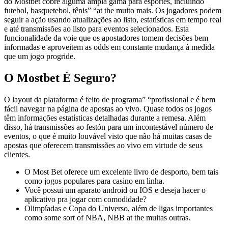
do Mostbet cobre alguma ampla gama para esportes, incluindo
futebol, basquetebol, tênis” “at the muito mais. Os jogadores podem
seguir a ação usando atualizações ao listo, estatísticas em tempo real
e até transmissões ao listo para eventos selecionados. Esta
funcionalidade da voie que os apostadores tomem decisões bem
informadas e aproveitem as odds em constante mudança à medida
que um jogo progride.
O Mostbet É Seguro?
O layout da plataforma é feito de programa” “profissional e é bem
fácil navegar na página de apostas ao vivo. Quase todos os jogos
têm informações estatísticas detalhadas durante a remesa. Além
disso, há transmissões ao festón para um incontestável número de
eventos, o que é muito louvável visto que não há muitas casas de
apostas que oferecem transmissões ao vivo em virtude de seus
clientes.
O Most Bet oferece um excelente livro de desporto, bem tais
como jogos populares para casino em linha.
Você possui um aparato android ou IOS e deseja hacer o
aplicativo pra jogar com comodidade?
Olimpíadas e Copa do Universo, além de ligas importantes
como some sort of NBA, NBB at the muitas outras.