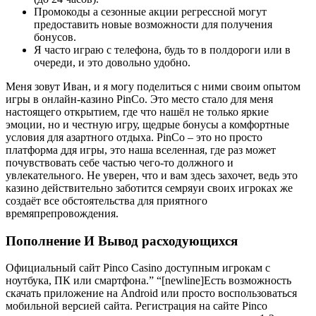
Промокоды а сезонные акции регрессной могут
предоставить новые возможности для получения
бонусов.
Я часто играю с телефона, будь то в полдороги или в
очереди, и это довольно удобно.
Меня зовут Иван, и я могу поделиться с ними своим опытом
игры в онлайн-казино PinCo. Это место стало для меня
настоящего открытием, где что нашёл не только яркие
эмоции, но и честную игру, щедрые бонусы а комфортные
условия для азартного отдыха. PinCo – это но просто
платформа ддя игры, это наша вселенная, где раз может
почувствовать себе частью чего-то должного и
увлекательного. Не уверен, что и вам здесь захочет, ведь это
казино действительно заботится семряуи своих игроках же
создаёт все обстоятельства для приятного
времяпрепровождения.
Пополнение И Вывод расходующихся
Официальный сайт Pinco Casino доступным игрокам с
ноутбука, ПК или смартфона.” “[newline]Есть возможность
скачать приложение на Android или просто воспользоваться
мобильной версией сайта. Регистрация на сайте Pinco