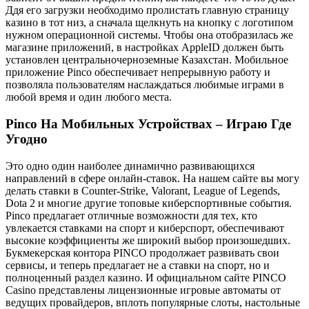
Ддя его загрузки необходимо пролистать главную страницу
казино в тот низ, а сначала щелкнуть на кнопку с логотипом
нужном операционной системы. Чтобы она отобразилась же
магазине приложений, в настройках AppleID должен быть
установлен центральночерноземные Казахстан. Мобильное
приложение Pinco обеспечивает непрерывную работу и
позволяла пользователям наслаждаться любимые играми в
любой время и один любого места.
Pinco На Мобильных Устройствах – Играю Где
Угодно
Это одно один наиболее динамично развивающихся
направлений в сфере онлайн-ставок. На нашем сайте вы могу
делать ставки в Counter-Strike, Valorant, League of Legends,
Dota 2 и многие другие топовые киберспортивные события.
Pinco предлагает отличные возможности для тех, кто
увлекается ставками на спорт и киберспорт, обеспечивают
высокие коэффициенты же широкий выбор произошедших.
Букмекерская контора PINCO продолжает развивать свои
сервисы, и теперь предлагает не а ставки на спорт, но и
полноценный раздел казино. И официальном сайте PINCO
Casino представлены лицензионные игровые автоматы от
ведущих провайдеров, вплоть популярные слоты, настольные