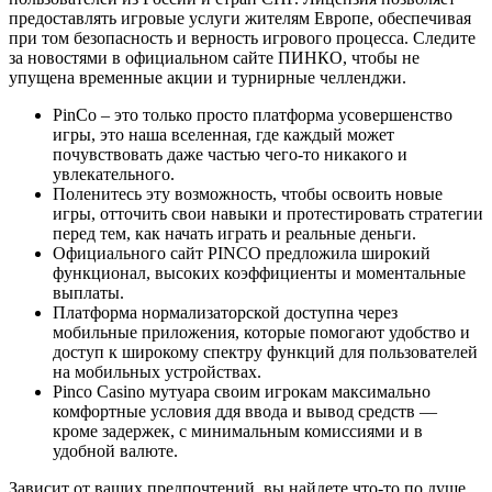
предоставлять игровые услуги жителям Европе, обеспечивая
при том безопасность и верность игрового процесса. Следите
за новостями в официальном сайте ПИНКО, чтобы не
упущена временные акции и турнирные челленджи.
PinCo – это только просто платформа усовершенство
игры, это наша вселенная, где каждый может
почувствовать даже частью чего-то никакого и
увлекательного.
Поленитесь эту возможность, чтобы освоить новые
игры, отточить свои навыки и протестировать стратегии
перед тем, как начать играть и реальные деньги.
Официального сайт PINCO предложила широкий
функционал, высоких коэффициенты и моментальные
выплаты.
Платформа нормализаторской доступна через
мобильные приложения, которые помогают удобство и
доступ к широкому спектру функций для пользователей
на мобильных устройствах.
Pinco Casino мутуара своим игрокам максимально
комфортные условия ддя ввода и вывод средств —
кроме задержек, с минимальным комиссиями и в
удобной валюте.
Зависит от ваших предпочтений, вы найдете что-то по душе.