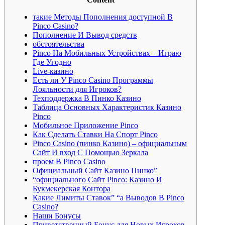
такие Методы Пополнения доступной В
Pinco Casino?
Пополнение И Вывод средств
обстоятельства
Pinco На Мобильных Устройствах – Играю
Где Угодно
Live-казино
Есть ли У Pinco Casino Программы
Лояльности для Игроков?
Техподдержка В Пинко Казино
Таблица Основных Характеристик Казино
Pinco
Мобильное Приложение Pinco
Как Сделать Ставки На Спорт Pinco
Pinco Casino (пинко Казино) – официальным
Сайт И вход С Помощью Зеркала
проем В Pinco Casino
Официальный Сайт Казино Пинко”
“официального Сайт Pinco: Казино И
Букмекерская Контора
Какие Лимиты Ставок” “а Выводов В Pinco
Casino?
Наши Бонусы
Приветственный Бонус для Новых Игроков