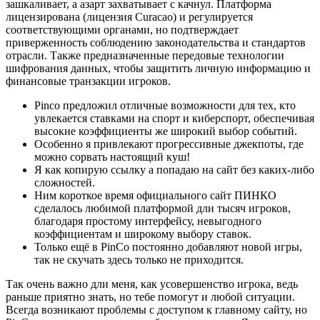
зашкаливает, а азарт захватывает с качнул. Платформа
лицензирована (лицензия Curacao) и регулируется
соответствующими органами, но подтверждает
приверженность соблюдению законодательства и стандартов
отрасли. Также предназначенные передовые технологии
шифрования данных, чтобы защитить личную информацию и
финансовые транзакции игроков.
Pinco предложил отличные возможности для тех, кто
увлекается ставками на спорт и киберспорт, обеспечивая
высокие коэффициенты же широкий выбор событий.
Особенно я привлекают прогрессивные джекпоты, где
можно сорвать настоящий куш!
Я как копирую ссылку а попадаю на сайт без каких-либо
сложностей.
Ним короткое время официального сайт ПИНКО
сделалось любимой платформой дли тысяч игроков,
благодаря простому интерфейсу, невыгодного
коэффициентам и широкому выбору ставок.
Только ещё в PinCo постоянно добавляют новой игры,
так не скучать здесь только не приходится.
Так очень важно дли меня, как усовершенство игрока, ведь
раньше приятно знать, но тебе помогут и любой ситуации.
Всегда возникают проблемы с доступом к главному сайту, но