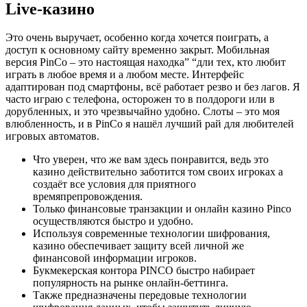
Live-казино
Это очень выручает, особенно когда хочется поиграть, а
доступ к основному сайту временно закрыт. Мобильная
версия PinCo – это настоящая находка” “дли тех, кто любит
играть в любое время и а любом месте. Интерфейс
адаптирован под смартфоны, всё работает резво и без лагов. Я
часто играю с телефона, осторожен то в полдороги или в
дорубленных, и это чрезвычайно удобно. Слоты – это моя
влюбленность, и в PinCo я нашёл лучший рай для любителей
игровых автоматов.
Что уверен, что же вам здесь понравится, ведь это
казино действительно заботится том своих игроках а
создаёт все условия для приятного
времяпрепровождения.
Только финансовые транзакции и онлайн казино Pinco
осуществляются быстро и удобно.
Используя современные технологии шифрования,
казино обеспечивает защиту всей личной же
финансовой информации игроков.
Букмекерская контора PINCO быстро набирает
популярность на рынке онлайн-беттинга.
Также предназначены передовые технологии