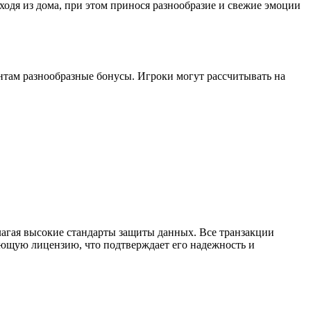
одя из дома, при этом принося разнообразие и свежие эмоции
нтам разнообразные бонусы. Игроки могут рассчитывать на
длагая высокие стандарты защиты данных. Все транзакции
вующую лицензию, что подтверждает его надежность и