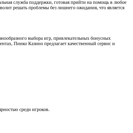
альная служба поддержки, готовая прийти на помощь в любое
зволит решать проблемы без лишнего ожидания, что является
азнообразного выбора игр, привлекательных бонусных
ентах, Пинко Казино предлагает качественный сервис и
ярностью среди игроков.