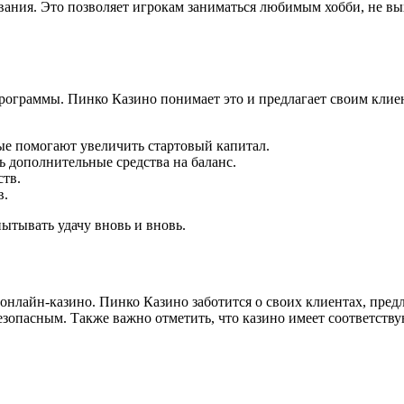
ания. Это позволяет игрокам заниматься любимым хобби, не вых
рограммы. Пинко Казино понимает это и предлагает своим клие
ые помогают увеличить стартовый капитал.
ь дополнительные средства на баланс.
ств.
в.
ытывать удачу вновь и вновь.
 онлайн-казино. Пинко Казино заботится о своих клиентах, пре
безопасным. Также важно отметить, что казино имеет соответст