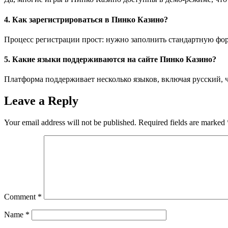
4. Как зарегистрироваться в Пинко Казино?
Процесс регистрации прост: нужно заполнить стандартную фор
5. Какие языки поддерживаются на сайте Пинко Казино?
Платформа поддерживает несколько языков, включая русский, ч
Leave a Reply
Your email address will not be published.
Required fields are marked
Comment
*
Name
*