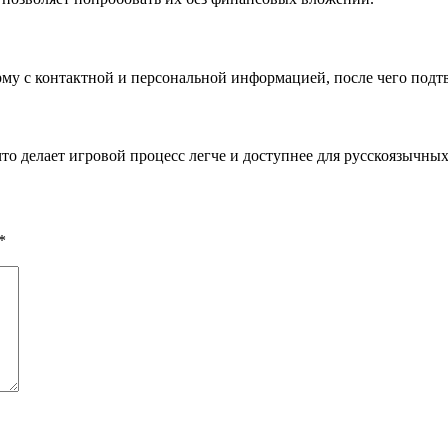
му с контактной и персональной информацией, после чего подтве
то делает игровой процесс легче и доступнее для русскоязычных
*