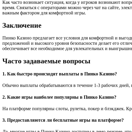
Как часто возникает ситуация, когда у игроков возникают во
время. Связаться с операторами можно через чат на сайте, эл
важным фактором для комфортной игры.
Заключение
Пинко Казино предлагает все условия для комфортной и выго
предложений и высокого уровня безопасности делает его отлич
обеспечивает все необходимое для увлекательных и выигрышн
Часто задаваемые вопросы
1. Как быстро происходят выплаты в Пинко Казино?
Обычно выплаты обрабатываются в течение 1-3 рабочих дней, 
2. Какие игры наиболее популярны в Пинко Казино?
На платформе популярны слоты, рулетка, покер и блэкджек. Кр
3. Предоставляются ли бесплатные игры на платформе?
Да, многие игры в Пинко Казино доступны в демо-режиме, что