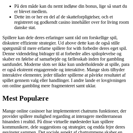
På den måde kan du nemt indløse din bonus, lige så snart du
er blevet medlem.
Dette im or her en del af de skatteforpligtelser, och et
registreret og godkendt casino innehåller over for living room
danske stat.
Spillere kan dele deres erfaringer samt råd om forskellige spil,
diskutere effiziente strategier. Ud above dette kan de også stille
spørgsmål til mere erfarne spillere for with forbedre deres eget spil.
Denne videndeling bidrager til at forbedre alles spiloplevelse og
skaber en følelse af samarbejde og fællesskab inden for gambling
samfundet. Moderne slots ser ikke kun underholdende at spille, para
er også ekstremt engagerende og interaktive. Mange slots tilbyder
interaktive elementer, jeder tillader spillerne at påvirke resultatet af
spillet gennem valg eller handlinger. I andre lande er lovgivningen
om online gambling mere fragmenteret samt uklar.
Mest Populære
Mange online casinoer har implementeret chatrums funktioner, der
provider spillere mulighed regarding at interagere mediterranean
hinanden i realtid. På disse virtuelle mødesteder kan spillere
kommunikere, dele suggestions og strategier, og endda fejre deres
gevinster sammen. Det sociale aspekt af chatrummene skaber en