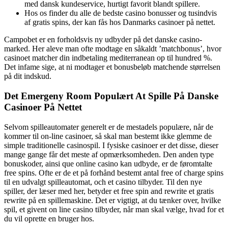
med dansk kundeservice, hurtigt favorit blandt spillere.
Hos os finder du alle de bedste casino bonusser og tusindvis
af gratis spins, der kan fås hos Danmarks casinoer på nettet.
Campobet er en forholdsvis ny udbyder på det danske casino-
marked. Her aleve man ofte modtage en såkaldt ’matchbonus’, hvor
casinoet matcher din indbetaling mediterranean op til hundred %.
Det infame sige, at ni modtager et bonusbeløb matchende størrelsen
på dit indskud.
Det Emergeny Room Populært At Spille På Danske
Casinoer På Nettet
Selvom spilleautomater generelt er de mestadels populære, når de
kommer til on-line casinoer, så skal man bestemt ikke glemme de
simple traditionelle casinospil. I fysiske casinoer er det disse, dieser
mange gange får det meste af opmærksomheden. Den anden type
bonuskoder, ainsi que online casino kan udbyde, er de føromtalte
free spins. Ofte er de et på forhånd bestemt antal free of charge spins
til en udvalgt spilleautomat, och et casino tilbyder. Til den nye
spiller, der læser med her, betyder et free spin and rewrite et gratis
rewrite på en spillemaskine. Det er vigtigt, at du tænker over, hvilke
spil, et givent on line casino tilbyder, når man skal vælge, hvad for et
du vil oprette en bruger hos.