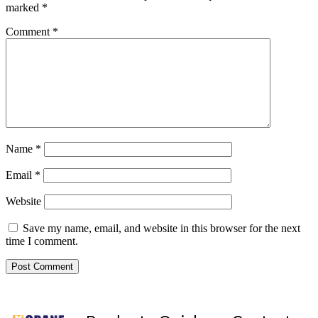
marked
*
Comment
*
Name
*
Email
*
Website
Save my name, email, and website in this browser for the next
time I comment.