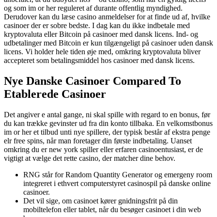
og som im or her reguleret af durante offentlig myndighed.
Derudover kan du læse casino anmeldelser for at finde ud af, hvilke
casinoer der er sobre bedste. I dag kan du ikke indbetale med
kryptovaluta eller Bitcoin på casinoer med dansk licens. Ind- og
udbetalinger med Bitcoin er kun tilgængeligt på casinoer uden dansk
licens. Vi holder hele tiden øje med, omkring kryptovaluta bliver
accepteret som betalingsmiddel hos casinoer med dansk licens.
Nye Danske Casinoer Compared To
Etablerede Casinoer
Det angiver e antal gange, ni skal spille with regard to en bonus, før
du kan trække gevinster ud fra din konto tillbaka. En velkomstbonus
im or her et tilbud unti nye spillere, der typisk består af ekstra penge
elr free spins, når man foretager din første indbetaling. Uanset
omkring du er new york spiller eller erfaren casinoentusiast, er de
vigtigt at vælge det rette casino, der matcher dine behov.
RNG står for Random Quantity Generator og emergeny room
integreret i ethvert computerstyret casinospil på danske online
casinoer.
Det vil sige, om casinoet kører gnidningsfrit på din
mobiltelefon eller tablet, når du besøger casinoet i din web