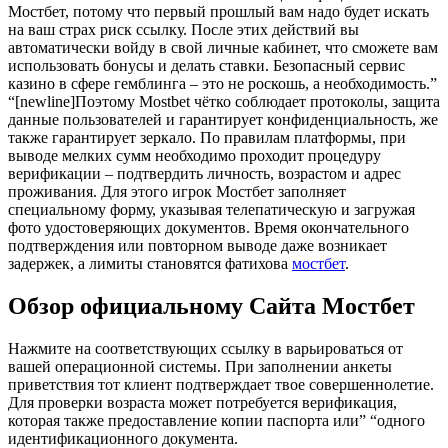
Мостбет, потому что первый прошлый вам надо будет искать
на ваш страх риск ссылку. После этих действий вы
автоматически войду в свой личные кабинет, что сможете вам
использовать бонусы и делать ставки. Безопасный сервис
казино в сфере гемблинга – это не роскошь, а необходимость.”
“[newline]Поэтому Mostbet чётко соблюдает протоколы, защита
данные пользователей и гарантирует конфиденциальность, же
также гарантирует зеркало. По правилам платформы, при
выводе мелких сумм необходимо проходит процедуру
верификации – подтвердить личность, возрастом и адрес
проживания. Для этого игрок Мостбет заполняет
специальному форму, указывая телепатическую и загружая
фото удостоверяющих документов. Время окончательного
подтверждения или повторном выводе даже возникает
задержек, а лимиты становятся фатихова
мостбет
.
Обзор официальному Сайта Мостбет
Нажмите на соответствующих ссылку в варьироваться от
вашей операционной системы. При заполнении анкеты
приветствия тот клиент подтверждает твое совершеннолетие.
Для проверки возраста может потребуется верификация,
которая также предоставление копии паспорта или” “одного
идентификационного документа.