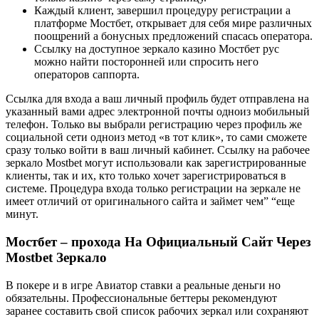
Каждый клиент, завершил процедуру регистрации а
платформе Мостбет, открывает для себя мире различных
поощрений а бонусных предложений спасась оператора.
Ссылку на доступное зеркало казино Мостбет рус
можно найти посторонней или спросить него
операторов саппорта.
Ссылка для входа а ваш личный профиль будет отправлена на
указанный вами адрес электронной почты одноиз мобильный
телефон. Только вы выбрали регистрацию через профиль же
социальной сети одноиз метод «в тот клик», то сами сможете
сразу только войти в ваш личный кабинет. Ссылку на рабочее
зеркало Mostbet могут использовали как зарегистрированные
клиенты, так и их, кто только хочет зарегистрироваться в
системе. Процедура входа только регистрации на зеркале не
имеет отличий от оригинального сайта и займет чем” “еще
минут.
Мостбет – прохода На Официальный Сайт Через
Mostbet Зеркало
В покере и в игре Авиатор ставки а реальные деньги но
обязательны. Профессиональные беттеры рекомендуют
заранее составить свой список рабочих зеркал или сохраняют