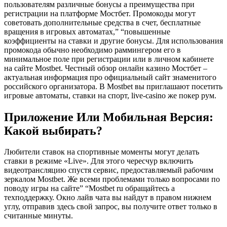
пользователям различные бонусы а преимущества при
регистрации на платформе Мостбет. Промокоды могут
советовать дополнительные средства в счет, бесплатные
вращения в игровых автоматах,” “повышенные
коэффициенты на ставки и другие бонусы. Для использования
промокода обычно необходимо раммингером его в
минимальное поле при регистрации или в личном кабинете
на сайте Mostbet. Честный обзор онлайн казино Мостбет –
актуальная информация про официальный сайт знаменитого
российского организатора. В Mostbet вы приглашают посетить
игровые автоматы, ставки на спорт, live-casino же покер рум.
Приложение Или Мобильная Версия:
Какой выбирать?
Любители ставок на спортивные моменты могут делать
ставки в режиме «Live». Для этого чересчур включить
видеотрансляцию спустя сервис, предоставляемый рабочим
зеркалом Mostbet. Же всеми проблемами только вопросами по
поводу игры на сайте” “Mostbet ru обращайтесь а
техподдержку. Окно лайв чата вы найдут в правом нижнем
углу, отправив здесь свой запрос, вы получите ответ только в
считанные минуты.