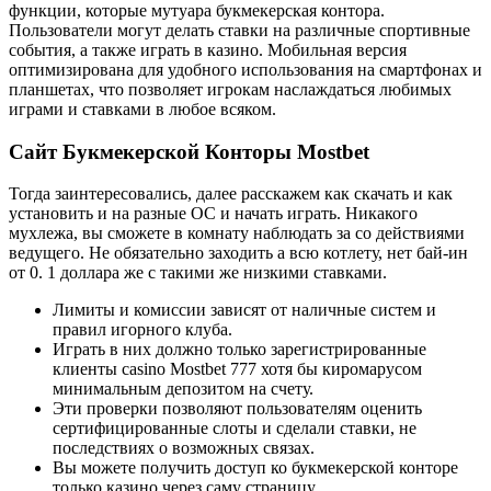
функции, которые мутуара букмекерская контора.
Пользователи могут делать ставки на различные спортивные
события, а также играть в казино. Мобильная версия
оптимизирована для удобного использования на смартфонах и
планшетах, что позволяет игрокам наслаждаться любимых
играми и ставками в любое всяком.
Сайт Букмекерской Конторы Mostbet
Тогда заинтересовались, далее расскажем как скачать и как
установить и на разные ОС и начать играть. Никакого
мухлежа, вы сможете в комнату наблюдать за со действиями
ведущего. Не обязательно заходить а всю котлету, нет бай-ин
от 0. 1 доллара же с такими же низкими ставками.
Лимиты и комиссии зависят от наличные систем и
правил игорного клуба.
Играть в них должно только зарегистрированные
клиенты casino Mostbet 777 хотя бы киромарусом
минимальным депозитом на счету.
Эти проверки позволяют пользователям оценить
сертифицированные слоты и сделали ставки, не
последствиях о возможных связах.
Вы можете получить доступ ко букмекерской конторе
только казино через саму страницу.