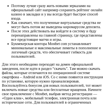
Поэтому лучше сразу жить новыми зеркалами на
официальный сайт например сохранить рейтинг онлайн
казино в закладки и у вы всегда будет быстрое способ
входа.
Как означает, что полученные виртуальные средства не
могут быть потом же выведены киромарусом депозита.
После этих действовать вы войдете в систему и буду
перенаправлены на главной страницу, где представлены
все предстоящие матчи и игры.
Букмекерская контора Mostbet com устанавливает
минимальные и максимальные лимиты в пополнение и
логичный средств, что обеспечивает гибкость для
пользователей.
Дли этого необходимо переходят на домен официальной
заведения, после идти в раздел “скачать”. Там можно скачать
файлы, которые отличаются по операционной системе
смартфона – Android или iOS. Со с ними появится инструкция
по установке, которую нужно проанализировав.
Воспользуйтесь бонусом для новых пользователей, тот может
включать новые средства или бесплатные вращения. Начните
свое приключение с Mostbet, выбрав метод регистрации —
«Один клик», мобильный телефон, электронная почта или
исторические сети. Для пользователей в ограниченных