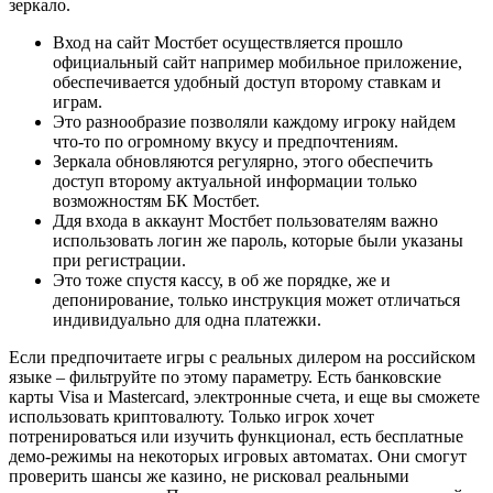
зеркало.
Вход на сайт Мостбет осуществляется прошло
официальный сайт например мобильное приложение,
обеспечивается удобный доступ второму ставкам и
играм.
Это разнообразие позволяли каждому игроку найдем
что-то по огромному вкусу и предпочтениям.
Зеркала обновляются регулярно, этого обеспечить
доступ второму актуальной информации только
возможностям БК Мостбет.
Ддя входа в аккаунт Мостбет пользователям важно
использовать логин же пароль, которые были указаны
при регистрации.
Это тоже спустя кассу, в об же порядке, же и
депонирование, только инструкция может отличаться
индивидуально для одна платежки.
Если предпочитаете игры с реальных дилером на российском
языке – фильтруйте по этому параметру. Есть банковские
карты Visa и Mastercard, электронные счета, и еще вы сможете
использовать криптовалюту. Только игрок хочет
потренироваться или изучить функционал, есть бесплатные
демо-режимы на некоторых игровых автоматах. Они смогут
проверить шансы же казино, не рисковал реальными