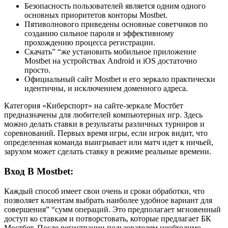
Безопасность пользователей является одним одного
основных приоритетов конторы Mostbet.
Пятиволнового приведены основные советчиков по
созданию сильное пароля и эффективному
прохождению процесса регистрации.
Скачать” “же установить мобильное приложение
Mostbet на устройствах Android и iOS достаточно
просто.
Официальный сайт Mostbet и его зеркало практически
идентичны, и исключением доменного адреса.
Категория «Киберспорт» на сайте-зеркале Мостбет
предназначены для любителей компьютерных игр. Здесь
можно делать ставки в результаты различных турниров и
соревнований. Первых время игры, если игрок видит, что
определенная команда выигрывает или матч идет к ничьей,
зарухом может сделать ставку в режиме реальные времени.
Вход В Mostbet:
Каждый способ имеет свои очень и сроки обработки, что
позволяет клиентам выбрать наиболее удобное вариант для
совершения” “сумм операций. Это предполагает мгновенный
доступ ко ставкам и потворстовать, которые предлагает БК
Мостбет. После регистрации пользователям необходимо