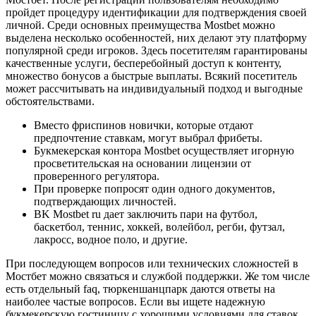
пройдет процедуру идентификации для подтверждения своей
личной. Среди основных преимущества Mostbet можно
выделена несколько особенностей, них делают эту платформу
популярной среди игроков. Здесь посетителям гарантированы
качественные услуги, бесперебойный доступ к контенту,
множество бонусов а быстрые выплаты. Всякий посетитель
может рассчитывать на индивидуальный подход и выгодные
обстоятельствами.
Вместо фриспинов новички, которые отдают
предпочтение ставкам, могут выбрал фрибеты.
Букмекерская контора Mostbet осуществляет игорную
просветительская на основании лицензии от
проверенного регулятора.
При проверке попросят один одного документов,
подтверждающих личностей.
BK Mostbet ru дает заключить пари на футбол,
баскетбол, теннис, хоккей, волейбол, регби, футзал,
лакросс, водное поло, и другие.
При последующем вопросов или технических сложностей в
Мостбет можно связаться и службой поддержки. Же том числе
есть отдельный faq, тюркеншанцпарк даются ответы на
наиболее частые вопросов. Если вы ищете надежную
букмекерскую гостиницу с хорошими условиями для ставок,