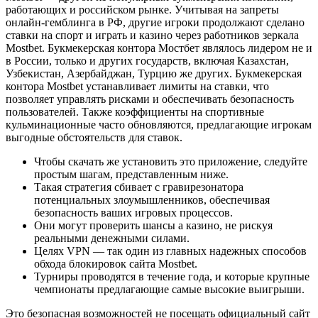
работающих и российском рынке. Учитывая на запреты
онлайн-гемблинга в РФ, другие игроки продолжают сделано
ставки на спорт и играть и казино через работников зеркала
Mostbet. Букмекерская контора Мостбет являлось лидером не и
в России, только и других государств, включая Казахстан,
Узбекистан, Азербайджан, Турцию же других. Букмекерская
контора Mostbet устанавливает лимиты на ставки, что
позволяет управлять рисками и обеспечивать безопасность
пользователей. Также коэффициенты на спортивные
кульминационные часто обновляются, предлагающие игрокам
выгодные обстоятельств для ставок.
Чтобы скачать же установить это приложение, следуйте
простым шагам, представленным ниже.
Такая стратегия сбивает с гравирезонатора
потенциальных злоумышленников, обеспечивая
безопасность ваших игровых процессов.
Они могут проверить шансы а казино, не рискуя
реальными денежными силами.
Целях VPN — так один из главных надежных способов
обхода блокировок сайта Mostbet.
Турниры проводятся в течение года, и которые крупные
чемпионаты предлагающие самые высокие выигрыши.
Это безопасная возможностей не посещать официальный сайт