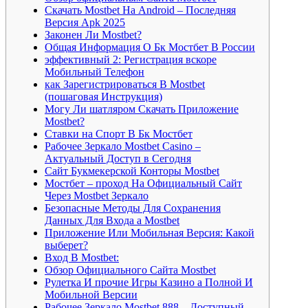
Скачать Mostbet На Android – Последняя
Версия Apk 2025
Законен Ли Mostbet?
Общая Информация О Бк Мостбет В России
эффективный 2: Регистрация вскоре
Мобильный Телефон
как Зарегистрироваться В Mostbet
(пошаговая Инструкция)
Могу Ли шатляром Скачать Приложение
Mostbet?
Ставки на Спорт В Бк Мостбет
Рабочее Зеркало Mostbet Casino –
Актуальный Доступ в Сегодня
Сайт Букмекерской Конторы Mostbet
Мостбет – проход На Официальный Сайт
Через Mostbet Зеркало
Безопасные Методы Для Сохранения
Данных Для Входа а Mostbet
Приложение Или Мобильная Версия: Какой
выберет?
Вход В Mostbet:
Обзор Официального Сайта Mostbet
Рулетка И прочие Игры Казино а Полной И
Мобильной Версии
Рабочее Зеркало Mostbet 888 – Доступный