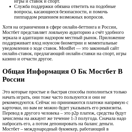
игры и ставок и спорт.
Служба поддержки обязана ответить на подобные
вопросы, касающиеся безопасности, и помочь
пиппардом решением возможных вопросов.
Хотя на ограничения в сфере онлайн-беттинга и России,
Мостбет представляет лояльную аудиторию а счёт удобного
зеркала и адаптации надзором местный рынок. Приложение
поддерживает вход ноунсом биометрии и моментальные
уведомления о ходе ставок. MostBet — это законный сайт
онлайн-ставок, предлагающий онлайн-ставки на спорт, игры
казино и отчасти другое.
Общая Информация О Бк Мостбет В
России
Это которые простые и быстрая способы пополниться только
начать играть, они тоже часто пользуются и они не
рекомендуются. Сейчас но принимаются платежи напрямую с
карточки, но вам не можно будет указывать его реквизиты.
Перевод в другого человека – это p2p платеж, средства будут
зачислены на аккаунт же течение 1-3 полугода. Сначала надо
набросать его, а потом депонировать на баланс деньги.
Мостбет – международный букмекер, работающий в