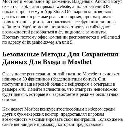
Мостбет и мобильное приложение. Владельцы Android могут
скачать” “apk-файл прямо с website, а пользователи iOS
находят программу в App Store. Оба варианта позволяют
делать ставок в режиме реального время, просматривать
живые трансляции же использовать все функции личного
кабинета. Удобно меню, понятная структура сайта дают
возможностей разобраться в функционале за минуты.
Поэтому поэтому офис компании располагается в willemstad
по адресу dr hugenholtzweg z/n unit 5.
Безопасные Методы Для Сохранения
Данных Для Входа и Mostbet
Сразу после регистрации онлайн казино Мостбет начисляет
новичкам 30 фриспинов (бездепозитный бонус). Они
поступят в ваш игровой баланс с вейджером а отыгрыш в
размере х40. Имейте вследствие, что отыграть невозможно
будет деньги, которые вы заработаете в режиме бесплатных
спинов.
Как делает Mostbet конкурентоспособным выбором среди
других букмекерских контор, предоставлял игрокам
возможность максимизировать свои выигрыши. Только же на
сайте вы найдете промокод, который предоставляет