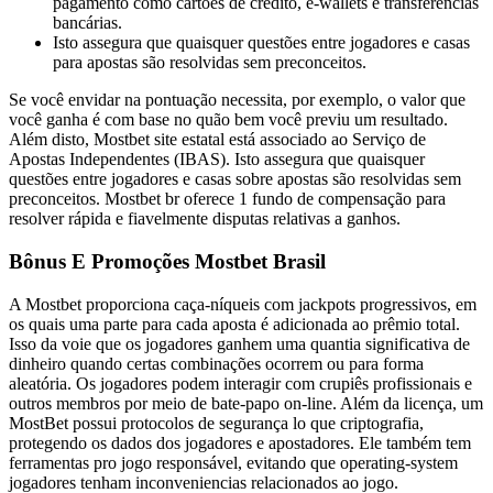
pagamento como cartões de crédito, e-wallets e transferências
bancárias.
Isto assegura que quaisquer questões entre jogadores e casas
para apostas são resolvidas sem preconceitos.
Se você envidar na pontuação necessita, por exemplo, o valor que
você ganha é com base no quão bem você previu um resultado.
Além disto, Mostbet site estatal está associado ao Serviço de
Apostas Independentes (IBAS). Isto assegura que quaisquer
questões entre jogadores e casas sobre apostas são resolvidas sem
preconceitos. Mostbet br oferece 1 fundo de compensação para
resolver rápida e fiavelmente disputas relativas a ganhos.
Bônus E Promoções Mostbet Brasil
A Mostbet proporciona caça-níqueis com jackpots progressivos, em
os quais uma parte para cada aposta é adicionada ao prêmio total.
Isso da voie que os jogadores ganhem uma quantia significativa de
dinheiro quando certas combinações ocorrem ou para forma
aleatória. Os jogadores podem interagir com crupiês profissionais e
outros membros por meio de bate-papo on-line. Além da licença, um
MostBet possui protocolos de segurança lo que criptografia,
protegendo os dados dos jogadores e apostadores. Ele também tem
ferramentas pro jogo responsável, evitando que operating-system
jogadores tenham inconveniencias relacionados ao jogo.