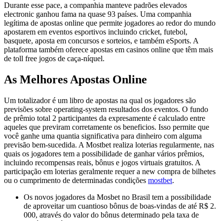
Durante esse pace, a companhia manteve padrões elevados
electronic ganhou fama na quase 93 países. Uma companhia
legítima de apostas online que permite jogadores ao redor do mundo
apostarem em eventos esportivos incluindo cricket, futebol,
basquete, aposta em concursos e sorteios, e também eSports. A
plataforma também oferece apostas em casinos online que têm mais
de toll free jogos de caça-níquel.
As Melhores Apostas Online
Um totalizador é um libro de apostas na qual os jogadores são
previsões sobre operating-system resultados dos eventos. O fundo
de prêmio total 2 participantes da expresamente é calculado entre
aqueles que previram corretamente os beneficios. Isso permite que
você ganhe uma quantia significativa para dinheiro com alguma
previsão bem-sucedida. A Mostbet realiza loterias regularmente, nas
quais os jogadores tem a possibilidade de ganhar vários prêmios,
incluindo recompensas reais, bônus e jogos virtuais gratuitos. A
participação em loterias geralmente requer a new compra de bilhetes
ou o cumprimento de determinadas condições
mostbet
.
Os novos jogadores da Mosbet no Brasil tem a possibilidade
de aproveitar um cuantioso bônus de boas-vindas de até R$ 2.
000, através do valor do bônus determinado pela taxa de