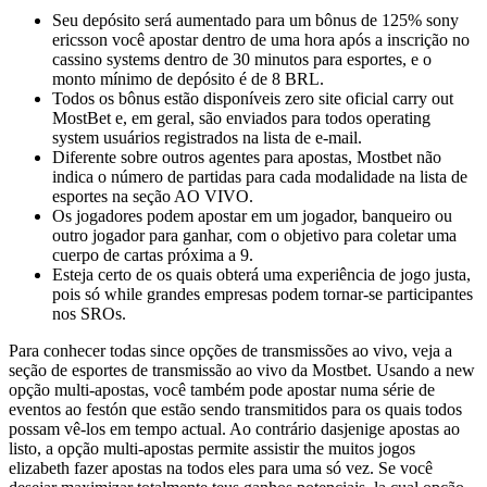
Seu depósito será aumentado para um bônus de 125% sony
ericsson você apostar dentro de uma hora após a inscrição no
cassino systems dentro de 30 minutos para esportes, e o
monto mínimo de depósito é de 8 BRL.
Todos os bônus estão disponíveis zero site oficial carry out
MostBet e, em geral, são enviados para todos operating
system usuários registrados na lista de e-mail.
Diferente sobre outros agentes para apostas, Mostbet não
indica o número de partidas para cada modalidade na lista de
esportes na seção AO VIVO.
Os jogadores podem apostar em um jogador, banqueiro ou
outro jogador para ganhar, com o objetivo para coletar uma
cuerpo de cartas próxima a 9.
Esteja certo de os quais obterá uma experiência de jogo justa,
pois só while grandes empresas podem tornar-se participantes
nos SROs.
Para conhecer todas since opções de transmissões ao vivo, veja a
seção de esportes de transmissão ao vivo da Mostbet. Usando a new
opção multi-apostas, você também pode apostar numa série de
eventos ao festón que estão sendo transmitidos para os quais todos
possam vê-los em tempo actual. Ao contrário dasjenige apostas ao
listo, a opção multi-apostas permite assistir the muitos jogos
elizabeth fazer apostas na todos eles para uma só vez. Se você