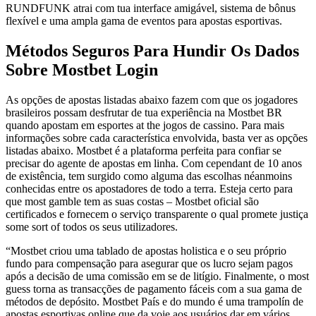
RUNDFUNK atrai com tua interface amigável, sistema de bônus
flexível e uma ampla gama de eventos para apostas esportivas.
Métodos Seguros Para Hundir Os Dados
Sobre Mostbet Login
As opções de apostas listadas abaixo fazem com que os jogadores
brasileiros possam desfrutar de tua experiência na Mostbet BR
quando apostam em esportes at the jogos de cassino. Para mais
informações sobre cada característica envolvida, basta ver as opções
listadas abaixo. Mostbet é a plataforma perfeita para confiar se
precisar do agente de apostas em linha. Com cependant de 10 anos
de existência, tem surgido como alguma das escolhas néanmoins
conhecidas entre os apostadores de todo a terra. Esteja certo para
que most gamble tem as suas costas – Mostbet oficial são
certificados e fornecem o serviço transparente o qual promete justiça
some sort of todos os seus utilizadores.
“Mostbet criou uma tablado de apostas holistica e o seu próprio
fundo para compensação para asegurar que os lucro sejam pagos
após a decisão de uma comissão em se de litígio. Finalmente, o most
guess torna as transacções de pagamento fáceis com a sua gama de
métodos de depósito. Mostbet País e do mundo é uma trampolín de
apostas esportivas online que da voie aos usuários dar em vários