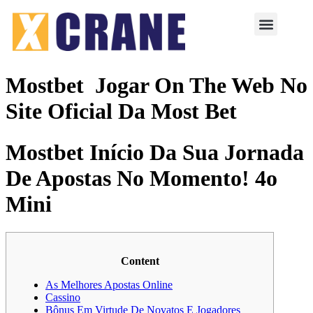
Mostbet ️ Jogar On The Web No
Site Oficial Da Most Bet
Mostbet Início Da Sua Jornada
De Apostas No Momento! 4o
Mini
Content
As Melhores Apostas Online
Cassino
Bônus Em Virtude De Novatos E Jogadores