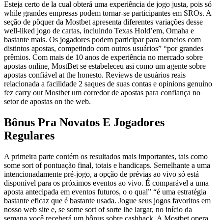
Esteja certo de la cual obterá uma experiência de jogo justa, pois só
while grandes empresas podem tornar-se participantes em SROs. A
seção de pôquer da Mostbet apresenta diferentes variações desse
well-liked jogo de cartas, incluindo Texas Hold’em, Omaha e
bastante mais. Os jogadores podem participar para torneios com
distintos apostas, competindo com outros usuários” “por grandes
prêmios. Com mais de 10 anos de experiência no mercado sobre
apostas online, MostBet se estabeleceu asi como um agente sobre
apostas confiável at the honesto. Reviews de usuários reais
relacionada a facilidade 2 saques de suas contas e opinions genuíno
fez carry out Mostbet um corredor de apostas para confiança no
setor de apostas on the web.
Bônus Pra Novatos E Jogadores
Regulares
A primeira parte contém os resultados mais importantes, tais como
some sort of pontuação final, totais e handicaps. Semelhante a uma
intencionadamente pré-jogo, a opção de prévias ao vivo só está
disponível para os próximos eventos ao vivo. É comparável a uma
aposta antecipada em eventos futuros, o o qual” “é uma estratégia
bastante eficaz que é bastante usada. Jogue seus jogos favoritos em
nosso web site e, se some sort of sorte lhe largar, no início da
semana você receberá um bônus sobre cashback. A Mostbet opera