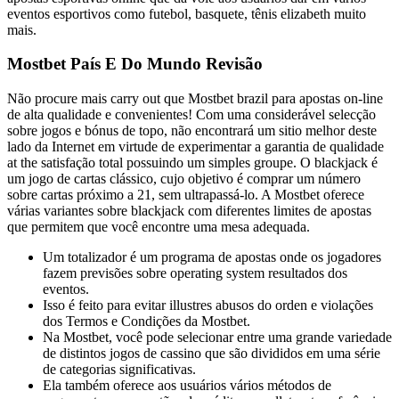
eventos esportivos como futebol, basquete, tênis elizabeth muito
mais.
Mostbet País E Do Mundo Revisão
Não procure mais carry out que Mostbet brazil para apostas on-line
de alta qualidade e convenientes! Com uma considerável selecção
sobre jogos e bónus de topo, não encontrará um sitio melhor deste
lado da Internet em virtude de experimentar a garantia de qualidade
at the satisfação total possuindo um simples groupe. O blackjack é
um jogo de cartas clássico, cujo objetivo é comprar um número
sobre cartas próximo a 21, sem ultrapassá-lo. A Mostbet oferece
várias variantes sobre blackjack com diferentes limites de apostas
que permitem que você encontre uma mesa adequada.
Um totalizador é um programa de apostas onde os jogadores
fazem previsões sobre operating system resultados dos
eventos.
Isso é feito para evitar illustres abusos do orden e violações
dos Termos e Condições da Mostbet.
Na Mostbet, você pode selecionar entre uma grande variedade
de distintos jogos de cassino que são divididos em uma série
de categorias significativas.
Ela também oferece aos usuários vários métodos de