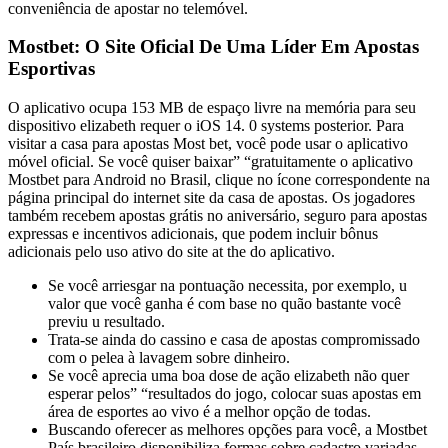
conveniência de apostar no telemóvel.
Mostbet: O Site Oficial De Uma Líder Em Apostas
Esportivas
O aplicativo ocupa 153 MB de espaço livre na memória para seu
dispositivo elizabeth requer o iOS 14. 0 systems posterior. Para
visitar a casa para apostas Most bet, você pode usar o aplicativo
móvel oficial. Se você quiser baixar” “gratuitamente o aplicativo
Mostbet para Android no Brasil, clique no ícone correspondente na
página principal do internet site da casa de apostas. Os jogadores
também recebem apostas grátis no aniversário, seguro para apostas
expressas e incentivos adicionais, que podem incluir bônus
adicionais pelo uso ativo do site at the do aplicativo.
Se você arriesgar na pontuação necessita, por exemplo, u
valor que você ganha é com base no quão bastante você
previu u resultado.
Trata-se ainda do cassino e casa de apostas compromissado
com o pelea à lavagem sobre dinheiro.
Se você aprecia uma boa dose de ação elizabeth não quer
esperar pelos” “resultados do jogo, colocar suas apostas em
área de esportes ao vivo é a melhor opção de todas.
Buscando oferecer as melhores opções para você, a Mostbet
País brasileiro disponibiliza formas sobre cadastro variadas,