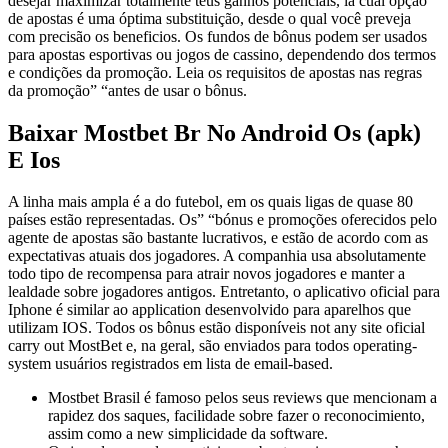
desejar maximizar totalmente teus ganhos potenciais, la cual opção
de apostas é uma óptima substituição, desde o qual você preveja
com precisão os beneficios. Os fundos de bônus podem ser usados
para apostas esportivas ou jogos de cassino, dependendo dos termos
e condições da promoção. Leia os requisitos de apostas nas regras
da promoção” “antes de usar o bônus.
Baixar Mostbet Br No Android Os (apk)
E Ios
A linha mais ampla é a do futebol, em os quais ligas de quase 80
países estão representadas. Os” “bónus e promoções oferecidos pelo
agente de apostas são bastante lucrativos, e estão de acordo com as
expectativas atuais dos jogadores. A companhia usa absolutamente
todo tipo de recompensa para atrair novos jogadores e manter a
lealdade sobre jogadores antigos. Entretanto, o aplicativo oficial para
Iphone é similar ao application desenvolvido para aparelhos que
utilizam IOS. Todos os bônus estão disponíveis not any site oficial
carry out MostBet e, na geral, são enviados para todos operating-
system usuários registrados em lista de email-based.
Mostbet Brasil é famoso pelos seus reviews que mencionam a
rapidez dos saques, facilidade sobre fazer o reconocimiento,
assim como a new simplicidade da software.