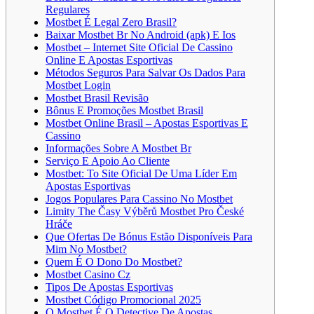
Regulares
Mostbet É Legal Zero Brasil?
Baixar Mostbet Br No Android (apk) E Ios
Mostbet – Internet Site Oficial De Cassino
Online E Apostas Esportivas
Métodos Seguros Para Salvar Os Dados Para
Mostbet Login
Mostbet Brasil Revisão
Bônus E Promoções Mostbet Brasil
Mostbet Online Brasil – Apostas Esportivas E
Cassino
Informações Sobre A Mostbet Br
Serviço E Apoio Ao Cliente
Mostbet: To Site Oficial De Uma Líder Em
Apostas Esportivas
Jogos Populares Para Cassino No Mostbet
Limity The Časy Výběrů Mostbet Pro České
Hráče
Que Ofertas De Bónus Estão Disponíveis Para
Mim No Mostbet?
Quem É O Dono Do Mostbet?
Mostbet Casino Cz
Tipos De Apostas Esportivas
Mostbet Código Promocional 2025
O Mostbet É O Detective De Apostas