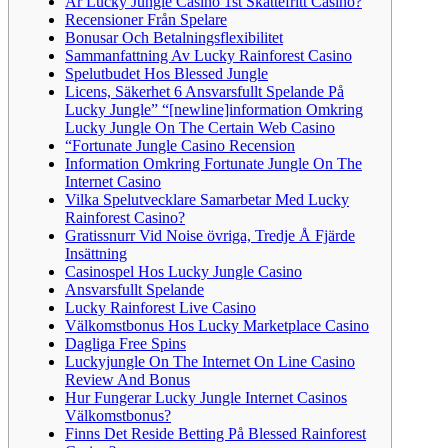
Är Lucky Jungle Casino 1st Skattefritt Casino?
Recensioner Från Spelare
Bonusar Och Betalningsflexibilitet
Sammanfattning Av Lucky Rainforest Casino
Spelutbudet Hos Blessed Jungle
Licens, Säkerhet 6 Ansvarsfullt Spelande På
Lucky Jungle” “[newline]information Omkring
Lucky Jungle On The Certain Web Casino
“Fortunate Jungle Casino Recension
Information Omkring Fortunate Jungle On The
Internet Casino
Vilka Spelutvecklare Samarbetar Med Lucky
Rainforest Casino?
Gratissnurr Vid Noise övriga, Tredje Å Fjärde
Insättning
Casinospel Hos Lucky Jungle Casino
Ansvarsfullt Spelande
Lucky Rainforest Live Casino
Välkomstbonus Hos Lucky Marketplace Casino
Dagliga Free Spins
Luckyjungle On The Internet On Line Casino
Review And Bonus
Hur Fungerar Lucky Jungle Internet Casinos
Välkomstbonus?
Finns Det Reside Betting På Blessed Rainforest