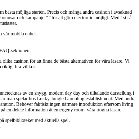
room bästa möjliga starten. Precis och många andra casinon i avsaknad
o bonusar och kampanjer” “för att göra electronic möjligt. Med 1st så
usiaster.
n vår mobila enhet.
t FAQ-sektionen.
lika casinon för att finna de bästa alternativen för våra läsare. Vi
iktigt bra villkor.
ännetecknas av en snygg, modern day day och tilltalande darstellung i
n när man spelar hos Lucky Jungle Gambling establishment. Med andra
klaration. Behöver faktiskt ingen närmare introduktion eftersom living
a på en delete information åt emergeny room, våra trogna läsare.
på spelbiblioteket med aktuella spel.
.