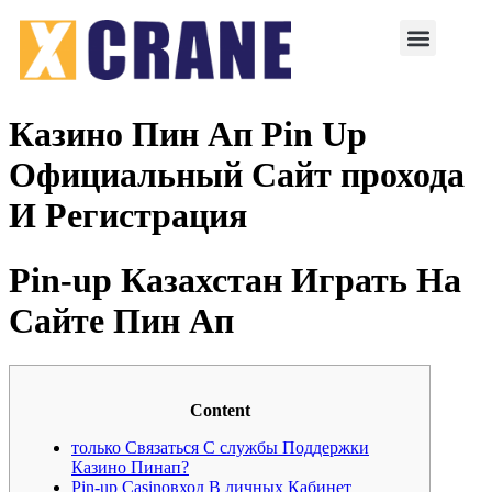
Казино Пин Ап Pin Up
Официальный Сайт прохода
И Регистрация
Pin-up Казахстан Играть На
Сайте Пин Ап
Content
только Связаться С службы Поддержки
Казино Пинап?
Pin-up Casinoвход В личных Кабинет