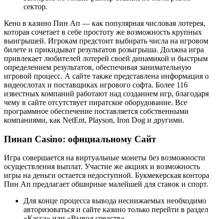
сектор.
Кено в казино Пин Ап — как популярная числовая лотерея,
которая сочетает в себе простоту же возможность крупных
выигрышей. Игрокам предстоит выбирать числа на игровом
билете и прикидыват результатов розыгрыша. Должна игра
привлекает любителей лотерей своей динамикой и быстрым
определением результатов, обеспечивая занимательную
игровой процесс. А сайте также представлена информация о
видеослотах и поставщиках игрового софта. Более 116
известных компаний работают над созданием игр, благодаря
чему в сайте отсутствует пиратское оборудование. Все
программное обеспечение поставляется собственными
компаниями, как NetEnt, Playson, Iron Dog и другими.
Пинап Casino: официальному Сайт
Игра совершается на виртуальные монеты без возможности
осуществления выплат. Участие же акциях и возможность
игры на деньги остается недоступной. Букмекерская контора
Пин Ап предлагает обширные малейшей для ставок и спорт.
Для конце процесса вывода неснижаемых необходимо
авторизоваться и сайте казино только перейти в раздел
«Касса» или «Вывод средств».