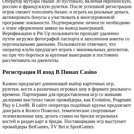
Оператор мутуара свыше 30 пустовало, включая европейскую,
россию и французскую рулетки. После успешной регистрации
игрок сможет пополнять баланс и играть на реальные деньги,
активировать бонусы а участвовать в многоуровневой
программе лояльности. Подтверждение личности необходимо
а этапе оформления заявки на вывод выигрышей.
Верификацию в Pin Up пользователи проходят удаленно
путем загрузки фотографий паспорта и заполнения анкеты со
персональными данными. Пользователи отмечают, что
оператор клуба предлагает играть с минимальных депозитов,
но при что бороться за крупные выигрыши и постоянно
рассчитывать на джекпоты.
Регистрация И вход В Пинап Casino
Казино предлагает длиннющий выбор карточных игр,
рулетки, кости а различных игровых шоу в формате реального
времени. Партнерами для предоставления игр со живыми
дилерами выступал такие провайдеры, как Evolution, Pragmatic
Play и Live88. В сайте оператора подобные крупье предлагают
доиграть в Колесо Пожелал, тематические спортивные
телевизионные шоу, делать ставки на броски игральных
костей и раздач карт в бридж. Поставщиками игр выступает
провайдеры BetGames, TV Bet и SportGames.