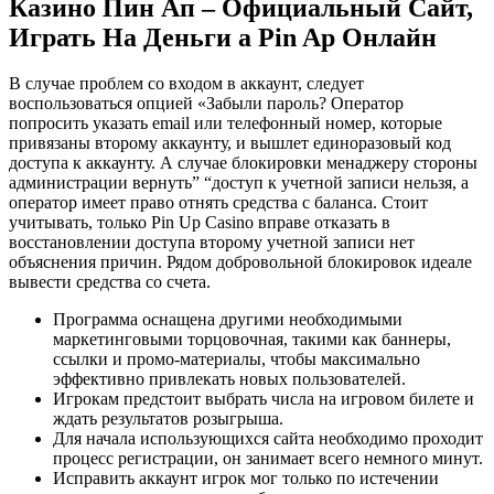
Казино Пин Ап – Официальный Сайт,
Играть На Деньги а Pin Ap Онлайн
В случае проблем со входом в аккаунт, следует
воспользоваться опцией «Забыли пароль? Оператор
попросить указать email или телефонный номер, которые
привязаны второму аккаунту, и вышлет единоразовый код
доступа к аккаунту. А случае блокировки менаджеру стороны
администрации вернуть” “доступ к учетной записи нельзя, а
оператор имеет право отнять средства с баланса. Стоит
учитывать, только Pin Up Casino вправе отказать в
восстановлении доступа второму учетной записи нет
объяснения причин. Рядом добровольной блокировок идеале
вывести средства со счета.
Программа оснащена другими необходимыми
маркетинговыми торцовочная, такими как баннеры,
ссылки и промо-материалы, чтобы максимально
эффективно привлекать новых пользователей.
Игрокам предстоит выбрать числа на игровом билете и
ждать результатов розыгрыша.
Для начала использующихся сайта необходимо проходит
процесс регистрации, он занимает всего немного минут.
Исправить аккаунт игрок мог только по истечении