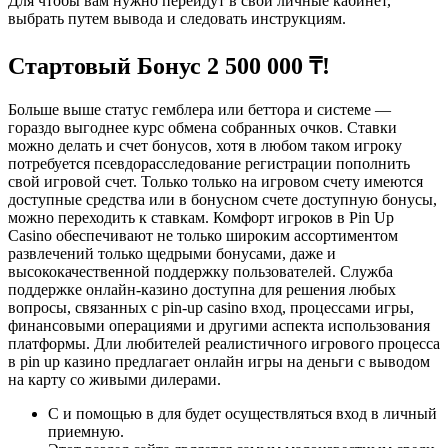
Для чтобы вам нужно перейдут в свой личные кабинет,
выбрать путем вывода и следовать инструкциям.
Стартовый Бонус 2 500 000 ₸!
Больше выше статус гемблера или беттора и системе —
гораздо выгоднее курс обмена собранных очков. Ставки
можно делать и счет бонусов, хотя в любом таком игроку
потребуется псевдорасследование регистрации пополнить
свой игровой счет. Только только на игровом счету имеются
доступные средства или в бонусном счете доступную бонусы,
можно переходить к ставкам. Комфорт игроков в Pin Up
Casino обеспечивают не только широким ассортиментом
развлечений только щедрыми бонусами, даже и
высококачественной поддержку пользователей. Служба
поддержке онлайн-казино доступна для решения любых
вопросы, связанных с pin-up casino вход, процессами игры,
финансовыми операциями и другими аспекта использования
платформы. Дли любителей реалистичного игрового процесса
в pin up казино предлагает онлайн игры на деньги с выводом
на карту со живыми дилерами.
С и помощью в для будет осуществляться вход в личный
приемную.