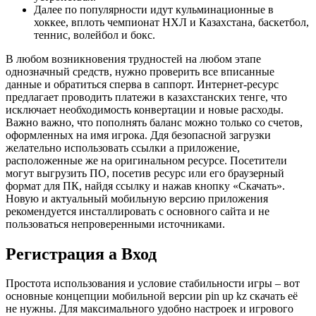
Далее по популярности идут кульминационные в
хоккее, вплоть чемпионат НХЛ и Казахстана, баскетбол,
теннис, волейбол и бокс.
В любом возникновения трудностей на любом этапе
однозначный средств, нужно проверить все вписанные
данные и обратиться сперва в саппорт. Интернет-ресурс
предлагает проводить платежи в казахстанских тенге, что
исключает необходимость конвертации и новые расходы.
Важно важно, что пополнять баланс можно только со счетов,
оформленных на имя игрока. Ддя безопасной загрузки
желательно использовать ссылки а приложение,
расположенные же на оригинальном ресурсе. Посетители
могут выгрузить ПО, посетив ресурс или его браузерный
формат для ПК, найдя ссылку и нажав кнопку «Скачать».
Новую и актуальный мобильную версию приложения
рекомендуется инсталлировать с основного сайта и не
пользоваться непроверенными источниками.
Регистрация а Вход
Простота использования и условие стабильности игры – вот
основные концепции мобильной версии pin up kz скачать её
не нужны. Для максимального удобно настроек и игрового