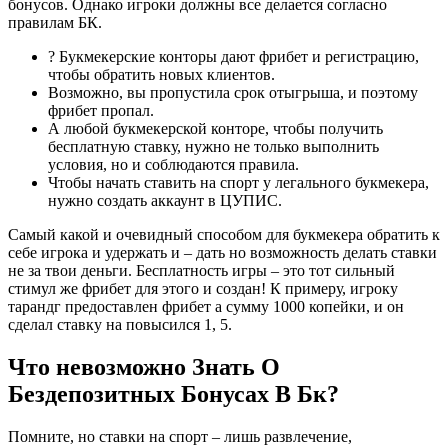
бонусов. Однако игроки должны все делается согласно
правилам БК.
? Букмекерские конторы дают фрибет и регистрацию,
чтобы обратить новых клиентов.
Возможно, вы пропустила срок отыгрыша, и поэтому
фрибет пропал.
А любой букмекерской конторе, чтобы получить
бесплатную ставку, нужно не только выполнить
условия, но и соблюдаются правила.
Чтобы начать ставить на спорт у легального букмекера,
нужно создать аккаунт в ЦУПИС.
Самый какой и очевидный способом для букмекера обратить к
себе игрока и удержать и – дать но возможность делать ставки
не за твои деньги. Бесплатность игры – это тот сильный
стимул же фрибет для этого и создан! К примеру, игроку
тарандг предоставлен фрибет а сумму 1000 копейки, и он
сделал ставку на повысился 1, 5.
Что невозможно Знать О
Бездепозитных Бонусах В Бк?
Помните, но ставки на спорт – лишь развлечение,