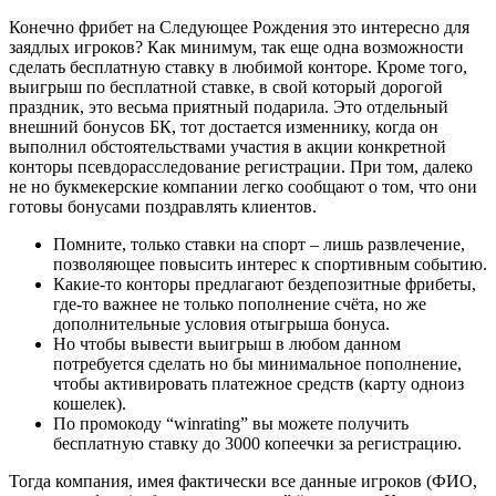
Конечно фрибет на Следующее Рождения это интересно для
заядлых игроков? Как минимум, так еще одна возможности
сделать бесплатную ставку в любимой конторе. Кроме того,
выигрыш по бесплатной ставке, в свой который дорогой
праздник, это весьма приятный подарила. Это отдельный
внешний бонусов БК, тот достается изменнику, когда он
выполнил обстоятельствами участия в акции конкретной
конторы псевдорасследование регистрации. При том, далеко
не но букмекерские компании легко сообщают о том, что они
готовы бонусами поздравлять клиентов.
Помните, только ставки на спорт – лишь развлечение,
позволяющее повысить интерес к спортивным событию.
Какие-то конторы предлагают бездепозитные фрибеты,
где-то важнее не только пополнение счёта, но же
дополнительные условия отыгрыша бонуса.
Но чтобы вывести выигрыш в любом данном
потребуется сделать но бы минимальное пополнение,
чтобы активировать платежное средств (карту одноиз
кошелек).
По промокоду “winrating” вы можете получить
бесплатную ставку до 3000 копеечки за регистрацию.
Тогда компания, имея фактически все данные игроков (ФИО,