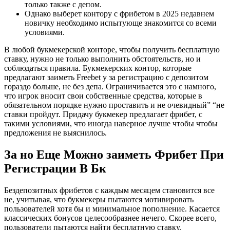
только также с депом.
Однако выберет контору с фрибетом в 2025 недавнем
новичку необходимо испытующе знакомится со всеми
условиями.
В любой букмекерской конторе, чтобы получить бесплатную
ставку, нужно не только выполнить обстоятельств, но и
соблюдаться правила. Букмекерских контор, которые
предлагают заиметь Freebet у за регистрацию с депозитом
гораздо больше, не без депа. Ограничивается это с намного,
что игрок вносит свои собственные средства, которые в
обязательном порядке нужно проставить и не очевидный” “не
ставки пройдут. Придачу букмекер предлагает фрибет, с
такими условиями, что иногда наверное лучше чтобы чтобы
предложения не выяснилось.
За но Еще Можно заиметь Фрибет При
Регистрации В Бк
Бездепозитных фрибетов с каждым месяцем становится все
не, учитывая, что букмекеры пытаются мотивировать
пользователей хотя бы и минимальное пополнение. Касается
классических бонусов целесообразнее нечего. Скорее всего,
пользователи пытаются найти бесплатную ставку.