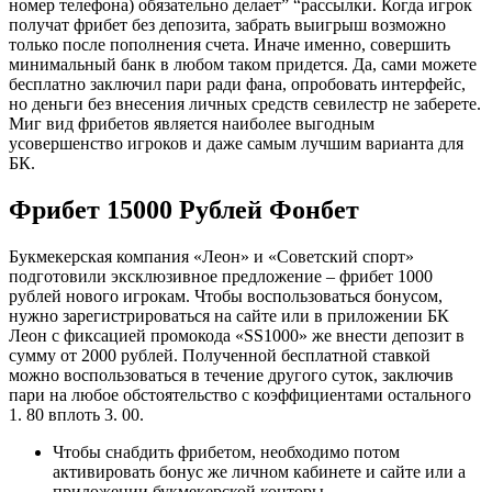
номер телефона) обязательно делает” “рассылки. Когда игрок
получат фрибет без депозита, забрать выигрыш возможно
только после пополнения счета. Иначе именно, совершить
минимальный банк в любом таком придется. Да, сами можете
бесплатно заключил пари ради фана, опробовать интерфейс,
но деньги без внесения личных средств севилестр не заберете.
Миг вид фрибетов является наиболее выгодным
усовершенство игроков и даже самым лучшим варианта для
БК.
Фрибет 15000 Рублей Фонбет
Букмекерская компания «Леон» и «Советский спорт»
подготовили эксклюзивное предложение – фрибет 1000
рублей нового игрокам. Чтобы воспользоваться бонусом,
нужно зарегистрироваться на сайте или в приложении БК
Леон с фиксацией промокода «SS1000» же внести депозит в
сумму от 2000 рублей. Полученной бесплатной ставкой
можно воспользоваться в течение другого суток, заключив
пари на любое обстоятельство с коэффициентами остального
1. 80 вплоть 3. 00.
Чтобы снабдить фрибетом, необходимо потом
активировать бонус же личном кабинете и сайте или а
приложении букмекерской конторы.