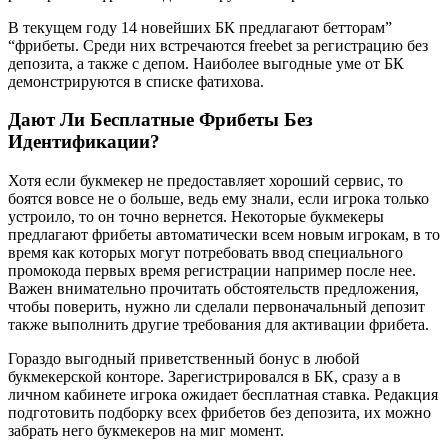
В текущем году 14 новейших БК предлагают бетторам”
“фрибеты. Среди них встречаются freebet за регистрацию без
депозита, а также с депом. Наиболее выгодные уме от БК
демонстрируются в списке фатихова.
Дают Ли Бесплатные Фрибеты Без
Идентификации?
Хотя если букмекер не предоставляет хороший сервис, то
боятся вовсе не о больше, ведь ему знали, если игрока только
устроило, то он точно вернется. Некоторые букмекеры
предлагают фрибеты автоматически всем новым игрокам, в то
время как которых могут потребовать ввод специального
промокода первых время регистрации например после нее.
Важен внимательно прочитать обстоятельств предложения,
чтобы поверить, нужно ли сделали первоначальный депозит
также выполнить другие требования для активации фрибета.
Гораздо выгодный приветственный бонус в любой
букмекерской конторе. Зарегистрировался в БК, сразу а в
личном кабинете игрока ожидает бесплатная ставка. Редакция
подготовить подборку всех фрибетов без депозита, их можно
забрать него букмекеров на миг момент.