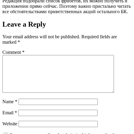
Редакция подобрали список фрибетов, их можно получить и
приложении прямо сейчас. Поэтому важно пристально читать
все обстоятельствами приветственных акций остального БК.
Leave a Reply
Your email address will not be published.
Required fields are
marked
*
Comment
*
Name
*
Email
*
Website