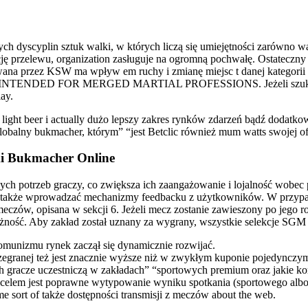
nych dyscyplin sztuk walki, w których liczą się umiejętności zarówno wa
ę przelewu, organization zasługuje na ogromną pochwałę. Ostateczny c
wana przez KSW ma wpływ em ruchy i zmianę miejsc t danej kategori
NTENDED FOR MERGED MARTIAL PROFESSIONS. Jeżeli szukacie dzisie
ay.
z, light beer i actually dużo lepszy zakres rynków zdarzeń bądź doda
lobalny bukmacher, którym” “jest Betclic również mum watts swojej
ki Bukmacher Online
nych potrzeb graczy, co zwiększa ich zaangażowanie i lojalność wobe
, a także wprowadzać mechanizmy feedbacku z użytkowników. W przyp
eczów, opisana w sekcji 6. Jeżeli mecz zostanie zawieszony po jego 
żność. Aby zakład został uznany za wygrany, wszystkie selekcje SGM
omunizmu rynek zaczął się dynamicznie rozwijać.
egranej też jest znacznie wyższe niż w zwykłym kuponie pojedynczy
gracze uczestniczą w zakładach” “sportowych premium oraz jakie korz
celem jest poprawne wytypowanie wyniku spotkania (sportowego albo 
 sort of także dostępności transmisji z meczów about the web.