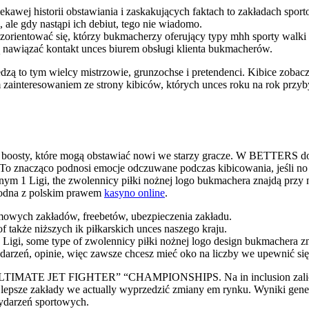
ciekawej historii obstawiania i zaskakujących faktach to zakładach spor
ale gdy nastąpi ich debiut, tego nie wiadomo.
zorientować się, którzy bukmacherzy oferujący typy mhh sporty walki 
ą nawiązać kontakt unces biurem obsługi klienta bukmacherów.
dzą to tym wielcy mistrzowie, grunzochse i pretendenci. Kibice zobacz
interesowaniem ze strony kibiców, których unces roku na rok przyby
ne boosty, które mogą obstawiać nowi we starzy gracze. W BETTERS do
o znacząco podnosi emocje odczuwane podczas kibicowania, jeśli no 
rnym 1 Ligi, the zwolennicy piłki nożnej logo bukmachera znajdą przy 
 zgodna z polskim prawem
kasyno online
.
rmowych zakładów, freebetów, ubezpieczenia zakładu.
f także niższych ik piłkarskich unces naszego kraju.
e Ligi, some type of zwolennicy piłki nożnej logo design bukmachera z
ydarzeń, opinie, więc zawsze chcesz mieć oko na liczby we upewnić si
ady ULTIMATE JET FIGHTER” “CHAMPIONSHIPS. Na in inclusion zalicz
 najlepsze zakłady we actually wyprzedzić zmiany em rynku. Wyniki
wydarzeń sportowych.