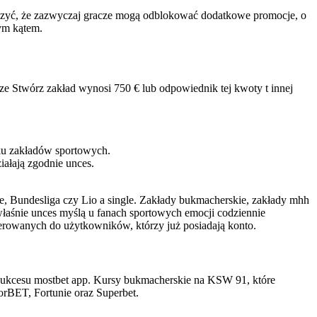
naczyć, że zazwyczaj gracze mogą odblokować dodatkowe promocje, o
tym kątem.
rze Stwórz zakład wynosi 750 € lub odpowiednik tej kwoty t innej
ku zakładów sportowych.
iałają zgodnie unces.
he, Bundesliga czy Lio a single. Zakłady bukmacherskie, zakłady mhh
y właśnie unces myślą u fanach sportowych emocji codziennie
ierowanych do użytkowników, którzy już posiadają konto.
ukcesu mostbet app. Kursy bukmacherskie na KSW 91, które
forBET, Fortunie oraz Superbet.