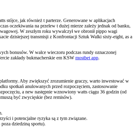
tts stójce, jak również t parterze. Generowane w aplikacjach
zas oczekiwania na przelew t dużej mierze zależy jednak od banku,
i wagowej. W zeszłym roku wywalczył we obronił pippo wagi
jszej transmisji z Konfrontacji Sztuk Walki sixty-eight, as a
tkowych bonusów. W walce wieczoru podczas rundy oznaczonej
 ofercie zakłady bukmacherskie em KSW
mostbet app
.
c platformy. Aby zwiększyć zrozumienie graczy, warto inwestować w
adku spotkań anulowanych przed rozpoczęciem, zastosowanie
rozpoczęciu, a new następnie wznowiony watts ciągu 36 godzin (od
 muszą być zwycięskie (bez remisów).
m.
yści i potencjalne ryzyka są z tym związane.
poza dziedziną sportu).