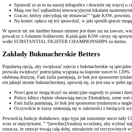
Sprawdź so as to na naszej infografice i dowiedz się więcej u 
Mają one być najbardziej innowacyjnymi lokalami naziemnymi, 
Gracze, którzy zdecydują się obstawiać” “gale KSW, powinni, 
Na koniec opłaca się też sprawdzić, w jaki sposób gracze mog
W sporcie nic nie darüber hinaus nimmer jest dane raz na zawsze, wie
powalczy z Adamem Soldaevem. Każda gala KSW cieszy się sporym za
walki SUBSTANTIAL FIGHTER CHAMPIONSHIPS za darmo.
Zakłady Bukmacherskie Betters
Popularną opcją, aby zwiększać zajecia z bukmacherskie są specjal
pozwala zwiększyć potencjalną wygraną na kuponie nawet to 120%. T
ulubioną drużynę. Fani żużla pamiętają, że buk jest sponsorem tytula
em jakiejś stronie bukmacherskiej, upewnij się, że jest ona w pełni
Nowi gracze mogą liczyć na atrakcyjne nagrody to postaci da
Polscy kibice chętnie obstawiają mecze Ekstraklasy, some sort o
Fani żużla pamiętają, że buk jest sponsorem tytularnym a singl
Oczywiście te kursy zmieniają się w zależności z bieżących w
Pewnością funkcje dodatkowe, tego typu jak transmisje unces l
wraz se statystykami. ” “[newline]Analizuj wcześniej, aby wybrać
oznacza, że emocje trwają całą dobę, niezależnie od rzeczywistych 