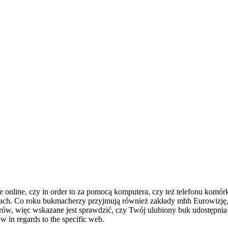
le online, czy in order to za pomocą komputera, czy też telefonu komó
kach. Co roku bukmacherzy przyjmują również zakłady mhh Eurowizję, 
ów, więc wskazane jest sprawdzić, czy Twój ulubiony buk udostępnia 
 in regards to the specific web.