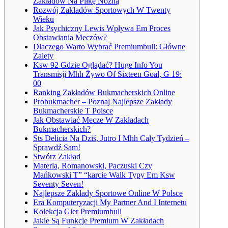
Zakładów Na Piłkę Nożną
Rozwój Zakładów Sportowych W Twenty
Wieku
Jak Psychiczny Lewis Wpływa Em Proces
Obstawiania Meczów?
Dlaczego Warto Wybrać Premiumbull: Główne
Zalety
Ksw 92 Gdzie Oglądać? Huge Info You
Transmisji Mhh Żywo Of Sixteen Goal, G 19:
00
Ranking Zakładów Bukmacherskich Online
Probukmacher – Poznaj Najlepsze Zakłady
Bukmacherskie T Polsce
Jak Obstawiać Mecze W Zakładach
Bukmacherskich?
Sts Delicia Na Dziś, Jutro I Mhh Cały Tydzień –
Sprawdź Sam!
Stwórz Zakład
Materla, Romanowski, Paczuski Czy
Mańkowski T” “karcie Walk Typy Em Ksw
Seventy Seven!
Najlepsze Zakłady Sportowe Online W Polsce
Era Komputeryzacji My Partner And I Internetu
Kolekcja Gier Premiumbull
Jakie Są Funkcje Premium W Zakładach