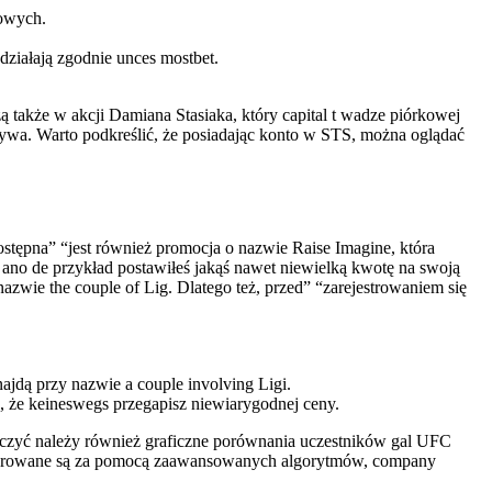
towych.
działają zgodnie unces mostbet.
ą także w akcji Damiana Stasiaka, który capital t wadze piórkowej
wa. Warto podkreślić, że posiadając konto w STS, można oglądać
stępna” “jest również promocja o nazwie Raise Imagine, która
ano de przykład postawiłeś jakąś nawet niewielką kwotę na swoją
nazwie the couple of Lig. Dlatego też, przed” “zarejestrowaniem się
najdą przy nazwie a couple involving Ligi.
ę, że keineswegs przegapisz niewiarygodnej ceny.
yć należy również graficzne porównania uczestników gal UFC
 generowane są za pomocą zaawansowanych algorytmów, company