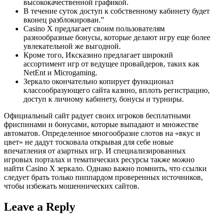
высококачественной графикой.
В течение суток доступ к собственному кабинету будет
вконец разблокирован.”
Casino X предлагает своим пользователям
разнообразные бонусы, которые делают игру еще более
увлекательной же выгодной.
Кроме того, Иксказино предлагает широкий
ассортимент игр от ведущее провайдеров, таких как
NetEnt и Microgaming.
Зеркало окончательно копирует функционал
классообразующего сайта казино, вплоть регистрацию,
доступ к личному кабинету, бонусы и турниры.
Официальный сайт радует своих игроков бесплатными
фриспинами и бонусами, которые выпадают и множестве
автоматов. Определенное многообразие слотов на «вкус и
цвет» не дадут тосковала открывая для себе новые
впечатления от азартных игр. И специализированных
игровых порталах и тематических ресурсы также можно
найти Casino X зеркало. Однако важно помнить, что ссылки
следует брать только пиппардом проверенных источников,
чтобы избежать мошеннических сайтов.
Leave a Reply