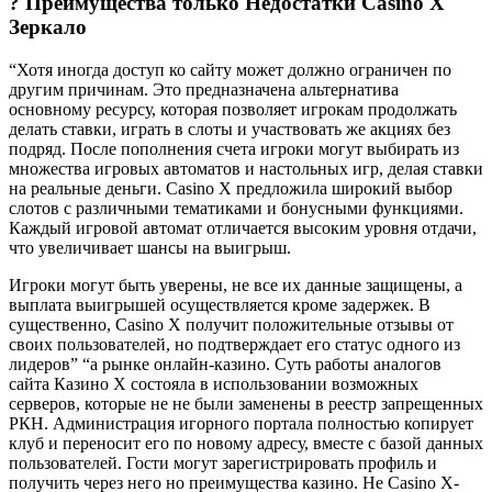
? Преимущества только Недостатки Casino X
Зеркало
“Хотя иногда доступ ко сайту может должно ограничен по
другим причинам. Это предназначена альтернатива
основному ресурсу, которая позволяет игрокам продолжать
делать ставки, играть в слоты и участвовать же акциях без
подряд. После пополнения счета игроки могут выбирать из
множества игровых автоматов и настольных игр, делая ставки
на реальные деньги. Casino X предложила широкий выбор
слотов с различными тематиками и бонусными функциями.
Каждый игровой автомат отличается высоким уровня отдачи,
что увеличивает шансы на выигрыш.
Игроки могут быть уверены, не все их данные защищены, а
выплата выигрышей осуществляется кроме задержек. В
существенно, Casino X получит положительные отзывы от
своих пользователей, но подтверждает его статус одного из
лидеров” “а рынке онлайн-казино. Суть работы аналогов
сайта Казино Х состояла в использовании возможных
серверов, которые не не были заменены в реестр запрещенных
РКН. Администрация игорного портала полностью копирует
клуб и переносит его по новому адресу, вместе с базой данных
пользователей. Гости могут зарегистрировать профиль и
получить через него но преимущества казино. Не Casino X-