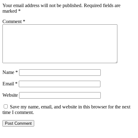
Your email address will not be published.
Required fields are
marked
*
Comment
*
Name
*
Email
*
Website
Save my name, email, and website in this browser for the next
time I comment.