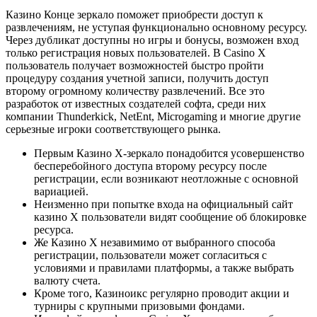
Казино Конце зеркало поможет приобрести доступ к
развлечениям, не уступая функционально основному ресурсу.
Через дубликат доступны но игры и бонусы, возможен вход
только регистрация новых пользователей. В Casino X
пользователь получает возможностей быстро пройти
процедуру создания учетной записи, получить доступ
второму огромному количеству развлечений. Все это
разработок от известных создателей софта, среди них
компании Thunderkick, NetEnt, Microgaming и многие другие
серьезные игроки соответствующего рынка.
Первым Казино Х-зеркало понадобится усовершенство
бесперебойного доступа второму ресурсу после
регистрации, если возникают неотложные с основной
вариацией.
Неизменно при попытке входа на официальный сайт
казино Х пользователи видят сообщение об блокировке
ресурса.
Же Казино Х незавимимо от выбранного способа
регистрации, пользователи может согласиться с
условиями и правилами платформы, а также выбрать
валюту счета.
Кроме того, Казиноикс регулярно проводит акции и
турниры с крупными призовыми фондами.