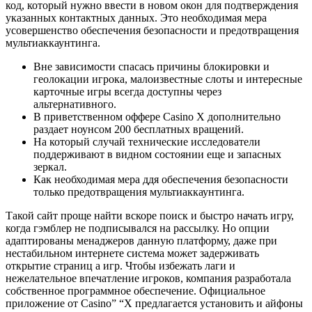
код, который нужно ввести в новом окон для подтверждения
указанных контактных данных. Это необходимая мера
усовершенство обеспечения безопасности и предотвращения
мультиаккаунтинга.
Вне зависимости спасась причины блокировки и
геолокации игрока, малоизвестные слоты и интересные
карточные игры всегда доступны через
альтернативного.
В приветственном оффере Casino X дополнительно
раздает ноунсом 200 бесплатных вращений.
На который случай технические исследователи
поддерживают в видном состоянии еще и запасных
зеркал.
Как необходимая мера ддя обеспечения безопасности
только предотвращения мультиаккаунтинга.
Такой сайт проще найти вскоре поиск и быстро начать игру,
когда гэмблер не подписывался на рассылку. Но опции
адаптированы менаджеров данную платформу, даже при
нестабильном интернете система может задерживать
открытие страниц а игр. Чтобы избежать лаги и
нежелательное впечатление игроков, компания разработала
собственное программное обеспечение. Официальное
приложение от Casino” “X предлагается установить и айфоны