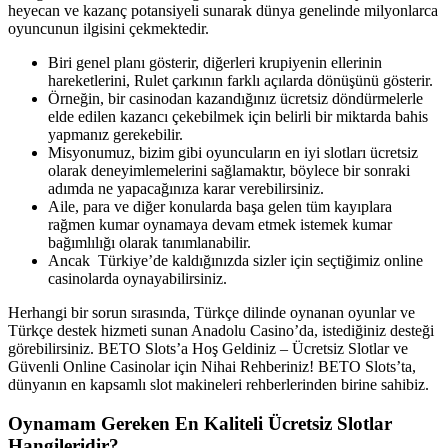
heyecan ve kazanç potansiyeli sunarak dünya genelinde milyonlarca
oyuncunun ilgisini çekmektedir.
Biri genel planı gösterir, diğerleri krupiyenin ellerinin
hareketlerini, Rulet çarkının farklı açılarda dönüşünü gösterir.
Örneğin, bir casinodan kazandığınız ücretsiz döndürmelerle
elde edilen kazancı çekebilmek için belirli bir miktarda bahis
yapmanız gerekebilir.
Misyonumuz, bizim gibi oyuncuların en iyi slotları ücretsiz
olarak deneyimlemelerini sağlamaktır, böylece bir sonraki
adımda ne yapacağınıza karar verebilirsiniz.
Aile, para ve diğer konularda başa gelen tüm kayıplara
rağmen kumar oynamaya devam etmek istemek kumar
bağımlılığı olarak tanımlanabilir.
Ancak Türkiye’de kaldığınızda sizler için seçtiğimiz online
casinolarda oynayabilirsiniz.
Herhangi bir sorun sırasında, Türkçe dilinde oynanan oyunlar ve
Türkçe destek hizmeti sunan Anadolu Casino’da, istediğiniz desteği
görebilirsiniz. BETO Slots’a Hoş Geldiniz – Ücretsiz Slotlar ve
Güvenli Online Casinolar için Nihai Rehberiniz! BETO Slots’ta,
dünyanın en kapsamlı slot makineleri rehberlerinden birine sahibiz.
Oynamam Gereken En Kaliteli Ücretsiz Slotlar
Hangileridir?