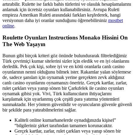
artırabilir. Rulette ise farklı bahis türlerini ve olasılık hesaplamalarını
anlamak için ücretsiz oyunları kullanabilirsiniz. Avrupa Ruleti
empieza Amerikan Ruleti arasındaki farkları keşfederek, hangi
versiyonun daha iyi oranlar sunduğunu öğrenebilirsiniz
mostbet
online
.
Roulette Oyunları Instructions Monako Hissini On
The Web Yaşayın
Bunun gibi birçok kriteri göz önünde bulundurarak filtrelediğimiz
Türk çevrimiçi kumar sitelerini sizler için eledik ve en iyi olanlarını
derledik. Pek çok kişi, sobre iyi ve en kötü oranlarla canlı casino
oyunlarının nenni olduğunu bilmek ister. Rakamlar yalan söylemese
de, sadece şansları için oynamak yerine gerçekten zevk aldığınız
canlı casino oyunlarını oynamanızı öneririz. Gerçek kartlar, zarlar,
rulet çarkları veya yanıp sönen bir Çarkıfelek ile casino oyunları
oynamak gibisi yok. Vivi, Türk kullanıcıların ihtiyaçlarını
karşılamak için uyarlanmış çok çeşitli para yatırma yöntemleri
sunmaktadır. Her yöntem güvenlidir ve oyuncuların güvenle güvenli
bir şekilde para yatırabilmelerini sağlar.
Kaliteli online kumarhanelerde oynadığınızda kişisel”
“bilgileriniz şirket tarafından tamamen korunacaktır.
Gerçek kartlar, zarlar, rulet çarkları veya yanıp sönen bir