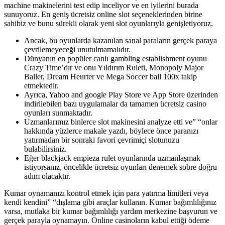
machine makinelerini test edip inceliyor ve en iyilerini burada
sunuyoruz. En geniş ücretsiz online slot seçeneklerinden birine
sahibiz ve bunu sürekli olarak yeni slot oyunlarıyla genişletiyoruz.
Ancak, bu oyunlarda kazanılan sanal paraların gerçek paraya
çevrilemeyeceği unutulmamalıdır.
Dünyanın en popüler canlı gambling establishment oyunu
Crazy Time’dır ve onu Yıldırım Ruleti, Monopoly Major
Baller, Dream Heurter ve Mega Soccer ball 100x takip
etmektedir.
Ayrıca, Yahoo and google Play Store ve App Store üzerinden
indirilebilen bazı uygulamalar da tamamen ücretsiz casino
oyunları sunmaktadır.
Uzmanlarımız binlerce slot makinesini analyze etti ve” “onlar
hakkında yüzlerce makale yazdı, böylece önce paranızı
yatırmadan bir sonraki favori çevrimiçi slotunuzu
bulabilirsiniz.
Eğer blackjack empieza rulet oyunlarında uzmanlaşmak
istiyorsanız, öncelikle ücretsiz oyunları denemek sobre doğru
adım olacaktır.
Kumar oynamanızı kontrol etmek için para yatırma limitleri veya
kendi kendini” “dışlama gibi araçlar kullanın. Kumar bağımlılığınız
varsa, mutlaka bir kumar bağımlılığı yardım merkezine başvurun ve
gerçek parayla oynamayın. Online casinoların kabul ettiği ödeme