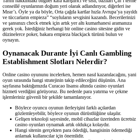
Tarihi hakkındaki bilgiler ​​kafa karıştırıcı ve sisli, bazıları Çin’i terme
conseillé oyunlarının doğum yeri olarak adlandırıyor, diğerleri ise
Mısır’ı. Öyle ya da böyle, Orta çağda kartlar hızla Avrupa’ya yayıldı
ve tüccarların empieza” “soyluların sevgisini kazandı. Becerilerinizi
ve şansınızı check etmek için artık yer altı kumarhanesi aramanıza
gerek yok. İstediğiniz herhangi bir online casino sitesine gidin ve
düzinelerce poker, bakara empieza blackjack türünü bulun ve
oynayın.
Oynanacak Durante İyi Canlı Gambling
Establishment Slotları Nelerdir?
Online casino oyununu incelerken, hemen nasıl kazanılacağını, yani
oyun sırasında hangi stratejinin takip edileceğini düşünün. Ana
sayfasına baktığımızda Curacao lisansı altında casino oyunlari
hizmeti verdiğini görüyoruz. Bu nedenle para yatırma ve çekme
işlemleriniz güvenli bir şekilde tamamlanıyor.
Böylece oyuncu oyunun ilerleyişini farklı açılardan
gözlemleyebilir, böylece oyunun dürüstlüğüne ulaşılır.
Gelişen teknoloji sayesinde, mobil cihazlar üzerinden ücretsiz
casino oyunları oynamak artık oldukça kolaydır.
Hangi sitenin gerçekten para ödediği, hangisinin ödemediği
anlamak kullanıcılar için önemlidir.