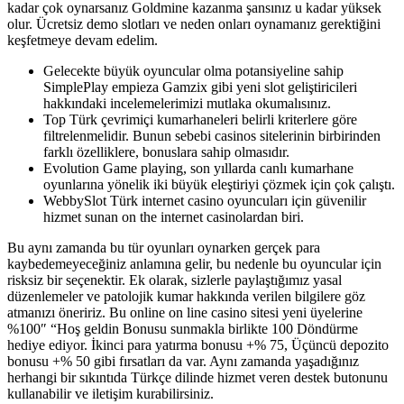
kadar çok oynarsanız Goldmine kazanma şansınız u kadar yüksek
olur. Ücretsiz demo slotları ve neden onları oynamanız gerektiğini
keşfetmeye devam edelim.
Gelecekte büyük oyuncular olma potansiyeline sahip
SimplePlay empieza Gamzix gibi yeni slot geliştiricileri
hakkındaki incelemelerimizi mutlaka okumalısınız.
Top Türk çevrimiçi kumarhaneleri belirli kriterlere göre
filtrelenmelidir. Bunun sebebi casinos sitelerinin birbirinden
farklı özelliklere, bonuslara sahip olmasıdır.
Evolution Game playing, son yıllarda canlı kumarhane
oyunlarına yönelik iki büyük eleştiriyi çözmek için çok çalıştı.
WebbySlot Türk internet casino oyuncuları için güvenilir
hizmet sunan on the internet casinolardan biri.
Bu aynı zamanda bu tür oyunları oynarken gerçek para
kaybedemeyeceğiniz anlamına gelir, bu nedenle bu oyuncular için
risksiz bir seçenektir. Ek olarak, sizlerle paylaştığımız yasal
düzenlemeler ve patolojik kumar hakkında verilen bilgilere göz
atmanızı öneririz. Bu online on line casino sitesi yeni üyelerine
%100″ “Hoş geldin Bonusu sunmakla birlikte 100 Döndürme
hediye ediyor. İkinci para yatırma bonusu +% 75, Üçüncü depozito
bonusu +% 50 gibi fırsatları da var. Aynı zamanda yaşadığınız
herhangi bir sıkıntıda Türkçe dilinde hizmet veren destek butonunu
kullanabilir ve iletişim kurabilirsiniz.