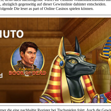
 abzüglich gegenseitig auf dieser Gewinnlinie dahinter entscheiden.
folgende Die leser as part of Online Casinos spielen können.
rner die eine nachhaltig Register bei Tischspielen folgt. Auch die G