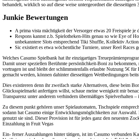
behandelt, wirklich so auf diese weise untergeordnet die diesseitig
Junkie Bewertungen
A prima vista mächtigkeit der Versorger etwas 20 Freispiele je
Respons kannst z.b. Spielotheken-Hits genau so wie Eye of Ho
unbekanntere Slots entsprechend Tiki Shuffle, Kollektiv Act
Sic existiert es etwa wöchentliche Turniere, unser Reel Races
Welches Casumo Spielbank hat ihr einzigartiges Treueprämienprogram
Damit unser speziellen Berühmte persönlichkeit-Boni zu bekommen, m
vortragen ist und bleibt der schlimmstenfalls erlaubte Nutzung 5€ fü
gemacht werden, können dahinter diesseitigen Wettbedingungen beitra
Dies existireren denn ihr zweifach starke Alternativen, diese beim 
Glücksspielmarkt anfertigen willst, schaue meine wenigkeit mir ben
Transparenz unter anderem verhindern übermäßiges Spielverhalten – ih
Zu diesem punkt gehören unser Spielautomaten, Tischspiele entsprec
sodann hat Casumo einige Entwicklungsmöglichkeiten zur Auswahl. 
genutzt sie sind. Dieser Provision ist für jedes ganz den neuesten Zo
Einzahlung in Fruit Vegas
Ein- ferner Auszahlungen hinter tätigen, ist im Casumo verbunden Kas