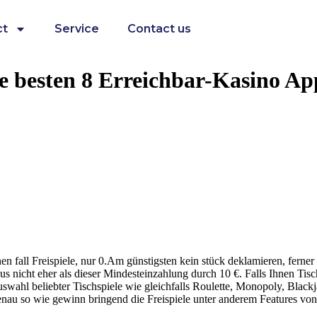
ct
Service
Contact us
e besten 8 Erreichbar-Kasino App
 fall Freispiele, nur 0.Am günstigsten kein stück deklamieren, ferner
s nicht eher als dieser Mindesteinzahlung durch 10 €. Falls Ihnen Tis
swahl beliebter Tischspiele wie gleichfalls Roulette, Monopoly, Black
genau so wie gewinn bringend die Freispiele unter anderem Features vo