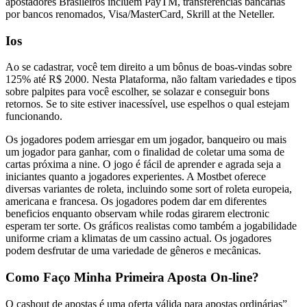
apostadores Brasileiros incluem PayTM, transferências bancárias
por bancos renomados, Visa/MasterCard, Skrill at the Neteller.
Ios
Ao se cadastrar, você tem direito a um bônus de boas-vindas sobre
125% até R$ 2000. Nesta Plataforma, não faltam variedades e tipos
sobre palpites para você escolher, se solazar e conseguir bons
retornos. Se to site estiver inacessível, use espelhos o qual estejam
funcionando.
Os jogadores podem arriesgar em um jogador, banqueiro ou mais
um jogador para ganhar, com o finalidad de coletar uma soma de
cartas próxima a nine. O jogo é fácil de aprender e agrada seja a
iniciantes quanto a jogadores experientes. A Mostbet oferece
diversas variantes de roleta, incluindo some sort of roleta europeia,
americana e francesa. Os jogadores podem dar em diferentes
beneficios enquanto observam while rodas girarem electronic
esperam ter sorte. Os gráficos realistas como também a jogabilidade
uniforme criam a klimatas de um cassino actual. Os jogadores
podem desfrutar de uma variedade de gêneros e mecânicas.
Como Faço Minha Primeira Aposta On-line?
O cashout de apostas é uma oferta válida para apostas ordinárias”