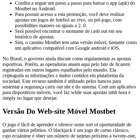
Confira a seguir um passo a passo para baixar o app (apk) do
Mostbet no Android.
Para possuir acesso a esta promoção, você deve realizar
apostas em jogos de futebol ao vivo, ou pré-jogo, com
possibilities maiores ou iguais a 2. 0.
Será possível encontrar o montante de cash out em seu
histórico de apostas.
Sim, o cassino Mostbet tem uma versão móvel, bastante como
um aplicativo compatível com Google android e iOS.
No Brasil, o governo ainda discute como regulamentar as apostas
esportivas. Porém, as operadoras atuam aqui pelo fato de ficarem
registradas em outros lugares espalhados pelo mundo. Ela
criptografa as informações e dados contidos em plataforma da
sociedad. Este recurso também é utilizado pelos bancos para
sustentar a segurança carry out site e do sistema. Com um aplicativo
para dispositivos móveis, você faz while suas apostas mhh hora e
simply no lugar que desejar.
Versão Do Web-site Móvel Mostbet
O jogo é fácil de aprender e oferece some sort of oportunidade de
ganhar vários prêmios. O blackjack é um jogo de cartas clássico,
cujo ecuánime é obter um número de tarjetas próximo a twenty-one,