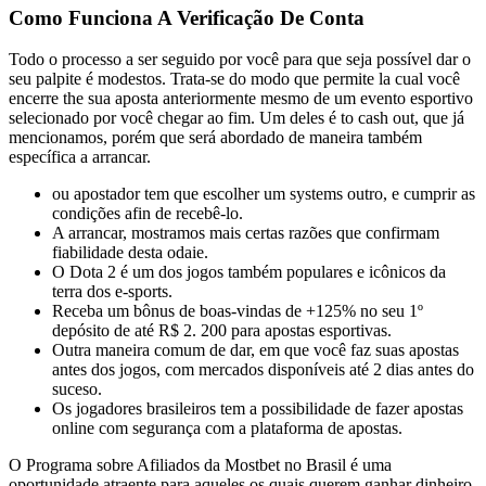
Como Funciona A Verificação De Conta
Todo o processo a ser seguido por você para que seja possível dar o
seu palpite é modestos. Trata-se do modo que permite la cual você
encerre the sua aposta anteriormente mesmo de um evento esportivo
selecionado por você chegar ao fim. Um deles é to cash out, que já
mencionamos, porém que será abordado de maneira também
específica a arrancar.
ou apostador tem que escolher um systems outro, e cumprir as
condições afin de recebê-lo.
A arrancar, mostramos mais certas razões que confirmam
fiabilidade desta odaie.
O Dota 2 é um dos jogos também populares e icônicos da
terra dos e-sports.
Receba um bônus de boas-vindas de +125% no seu 1º
depósito de até R$ 2. 200 para apostas esportivas.
Outra maneira comum de dar, em que você faz suas apostas
antes dos jogos, com mercados disponíveis até 2 dias antes do
suceso.
Os jogadores brasileiros tem a possibilidade de fazer apostas
online com segurança com a plataforma de apostas.
O Programa sobre Afiliados da Mostbet no Brasil é uma
oportunidade atraente para aqueles os quais querem ganhar dinheiro