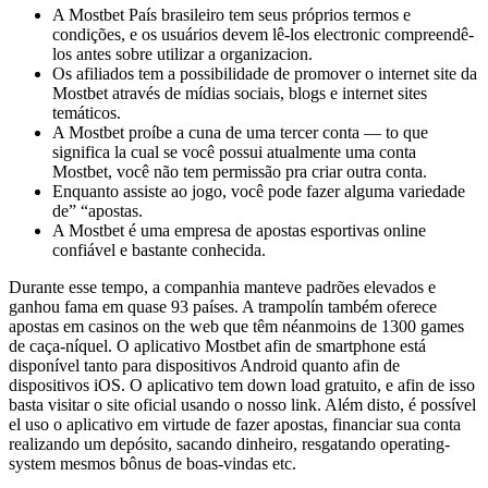
A Mostbet País brasileiro tem seus próprios termos e
condições, e os usuários devem lê-los electronic compreendê-
los antes sobre utilizar a organizacion.
Os afiliados tem a possibilidade de promover o internet site da
Mostbet através de mídias sociais, blogs e internet sites
temáticos.
A Mostbet proíbe a cuna de uma tercer conta — to que
significa la cual se você possui atualmente uma conta
Mostbet, você não tem permissão pra criar outra conta.
Enquanto assiste ao jogo, você pode fazer alguma variedade
de” “apostas.
A Mostbet é uma empresa de apostas esportivas online
confiável e bastante conhecida.
Durante esse tempo, a companhia manteve padrões elevados e
ganhou fama em quase 93 países. A trampolín também oferece
apostas em casinos on the web que têm néanmoins de 1300 games
de caça-níquel. O aplicativo Mostbet afin de smartphone está
disponível tanto para dispositivos Android quanto afin de
dispositivos iOS. O aplicativo tem down load gratuito, e afin de isso
basta visitar o site oficial usando o nosso link. Além disto, é possível
el uso o aplicativo em virtude de fazer apostas, financiar sua conta
realizando um depósito, sacando dinheiro, resgatando operating-
system mesmos bônus de boas-vindas etc.