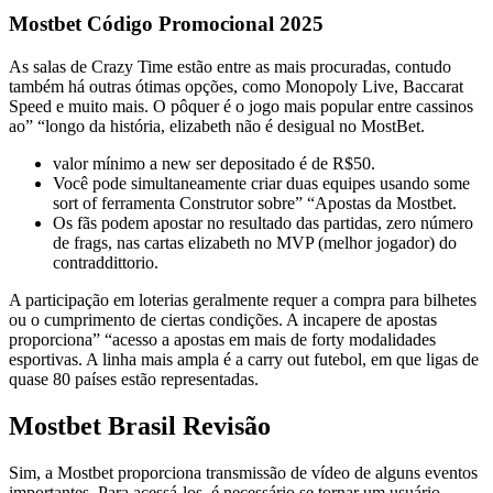
Mostbet Código Promocional 2025
As salas de Crazy Time estão entre as mais procuradas, contudo
também há outras ótimas opções, como Monopoly Live, Baccarat
Speed e muito mais. O pôquer é o jogo mais popular entre cassinos
ao” “longo da história, elizabeth não é desigual no MostBet.
valor mínimo a new ser depositado é de R$50.
Você pode simultaneamente criar duas equipes usando some
sort of ferramenta Construtor sobre” “Apostas da Mostbet.
Os fãs podem apostar no resultado das partidas, zero número
de frags, nas cartas elizabeth no MVP (melhor jogador) do
contraddittorio.
A participação em loterias geralmente requer a compra para bilhetes
ou o cumprimento de ciertas condições. A incapere de apostas
proporciona” “acesso a apostas em mais de forty modalidades
esportivas. A linha mais ampla é a carry out futebol, em que ligas de
quase 80 países estão representadas.
Mostbet Brasil Revisão
Sim, a Mostbet proporciona transmissão de vídeo de alguns eventos
importantes. Para acessá-los, é necessário se tornar um usuário