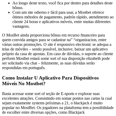
Ao longo deste texto, você fica por dentro para detalhes deste
bônus.
Com um site odierno e fácil para usar, a Mostbet oferece
ótimos métodos de pagamento, padrón rápido, atendimento ao
cliente 24 horas e aplicativos móveis, entre muitas diferentes
vantagens.
O MosBet ainda proporciona bônus em recurso financeiro para
quem convida amigos para se cadastrar na” “organizacion, entre
várias outras promoções. O site é responsivo electronic se adequa a
telas de móviles – sendo possível, inclusive, baixar um aplicativo
próprio da casa de apostas. Em caso de dúvidas, o suporte ao cliente
perform Mostbet estará some sort of sua disposição elizabeth pode
ser solicitado via chat – felizmente, as suas dúvidas serão
respondidas em português.
Como Instalar U Aplicativo Para Dispositivos
Móveis No Mostbet?
Basta acessar some sort of seção de E-sports e explorar suas
excelentes atrações. Consistindo em somar pontos nas cartas la cual
sejam exatamente systems próximas a 21, o blackjack é muito
popular no MostBet. Os jogadores na plataforma tem a possibilidade
de escolher entre diversas opções, como Blackjack