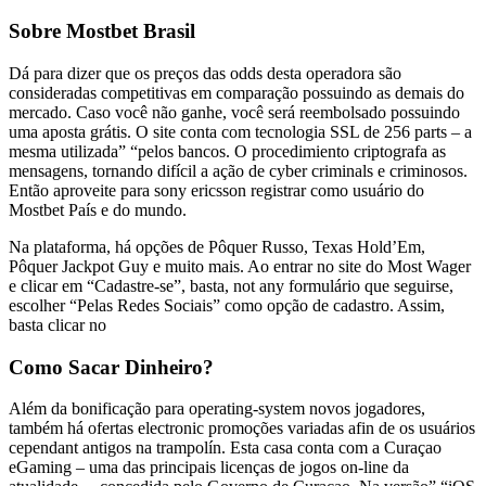
Sobre Mostbet Brasil
Dá para dizer que os preços das odds desta operadora são
consideradas competitivas em comparação possuindo as demais do
mercado. Caso você não ganhe, você será reembolsado possuindo
uma aposta grátis. O site conta com tecnologia SSL de 256 parts – a
mesma utilizada” “pelos bancos. O procedimiento criptografa as
mensagens, tornando difícil a ação de cyber criminals e criminosos.
Então aproveite para sony ericsson registrar como usuário do
Mostbet País e do mundo.
Na plataforma, há opções de Pôquer Russo, Texas Hold’Em,
Pôquer Jackpot Guy e muito mais. Ao entrar no site do Most Wager
e clicar em “Cadastre-se”, basta, not any formulário que seguirse,
escolher “Pelas Redes Sociais” como opção de cadastro. Assim,
basta clicar no
Como Sacar Dinheiro?
Além da bonificação para operating-system novos jogadores,
também há ofertas electronic promoções variadas afin de os usuários
cependant antigos na trampolín. Esta casa conta com a Curaçao
eGaming – uma das principais licenças de jogos on-line da