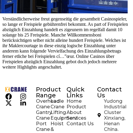
Verständlicherweise freut gegenseitig die gesamtheit Casinospieler,
so lange er Freispiele gebührenfrei bekommt. As part of Freispielen
abzüglich Einzahlung handelt es zigeunern im regelfall damit 10
solange bis 25 Freispiele. Manche Willkommensboni
berücksichtigen selber nicht alleine hundert Freispiele. Welches ist
ihr Maklercourtage in diese einzig logische Einzahlung unter
anderem kann folgende Vervielfachung des Einzahlungsbetrags
ferner etliche bei Freispielen cí…”œur. Online Casinos über
Freispielen abzüglich Einzahlung gebot doch jedoch mehrere
weitere Highlights angeschaltet.
Product
Quick
Contact
Range
Links
Us
Overhead
Ladle
Home
Yudong
Crane
Crane
Product
Industrial
Gantry
Lifting
About
Cluster
Crane
Equipment
Services
Xinxiang,
Port
Hoist
Contact Us
Henan
Crane
&
China.