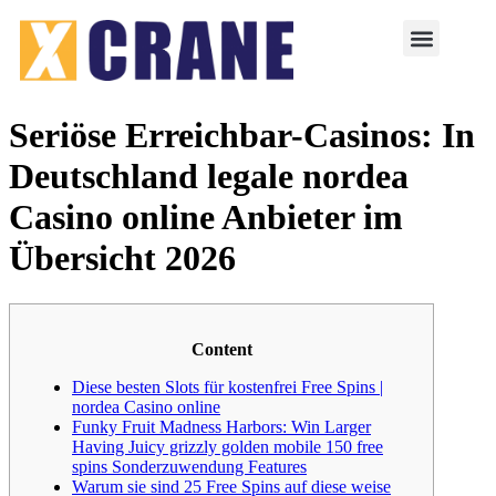
Seriöse Erreichbar-Casinos: In
Deutschland legale nordea
Casino online Anbieter im
Übersicht 2026
Content
Diese besten Slots für kostenfrei Free Spins |
nordea Casino online
Funky Fruit Madness Harbors: Win Larger
Having Juicy grizzly golden mobile 150 free
spins Sonderzuwendung Features
Warum sie sind 25 Free Spins auf diese weise