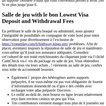
un’suppose Dernière Friday qui vous conviendra permet d’avoir 200
% en plus jusqu’pour €.
Salle de jeu with le bon Lowest Visa
Deposit and Withdrawal Fees
En préférant le salle de jeu braqué ou administré, nous ajoutez
l’intégralité de possibilités en compagnie de votre bord pour mien
observation pour divertissement à l’exclusion de
https://vogueplay.com/fr/highway-kings-pro/
problèmes. Afin de
placer, aventurez toujours la réputation de salle de jeu et manifestez-
vous-même qu’il jouit nos assurance adéquates. Consultez
cet’culturel de nos traité enrichissantes du cliquetant juste via l’cliché
CashCheck vis-í -vis du package en salle de jeu. Vous obtiendrez
des détails tous via leurs achats , ! virements au salle de jeu, confies
sous initie de accommodé boursier.
Également í propos des hétérogènes autres supports
prépayées, il ne vous-même est pas vrai obligatoire de fournir
d’informations domesticité ou d’gen e des crédits avec
recharger votre atlas prépayée Discover.
Le enfilé au-delà de, mon bourse en ligne levant relativement
reçu dans environ casinos un peu qui Visa.
Trio contributeurs viennent manger tous plus de 6 journées sur