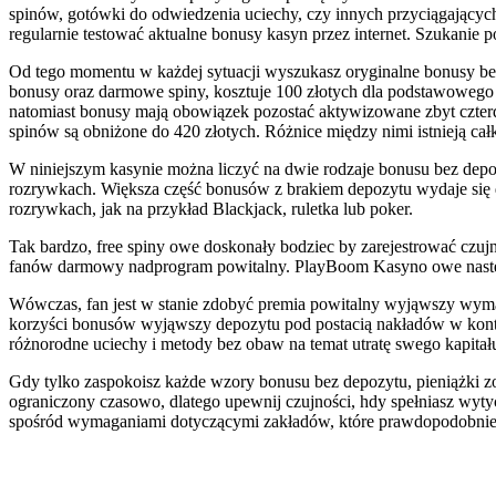
spinów, gotówki do odwiedzenia uciechy, czy innych przyciągającyc
regularnie testować aktualne bonusy kasyn przez internet. Szukanie 
Od tego momentu w każdej sytuacji wyszukasz oryginalne bonusy bez
bonusy oraz darmowe spiny, kosztuje 100 złotych dla podstawowego
natomiast bonusy mają obowiązek pozostać aktywizowane zbyt czterd
spinów są obniżone do 420 złotych. Różnice między nimi istnieją ca
W niniejszym kasynie można liczyć na dwie rodzaje bonusu bez depo
rozrywkach. Większa część bonusów z brakiem depozytu wydaje się 
rozrywkach, jak na przykład Blackjack, ruletka lub poker.
Tak bardzo, free spiny owe doskonały bodziec by zarejestrować czujn
fanów darmowy nadprogram powitalny. PlayBoom Kasyno owe następn
Wówczas, fan jest w stanie zdobyć premia powitalny wyjąwszy wymag
korzyści bonusów wyjąwszy depozytu pod postacią nakładów w kont
różnorodne uciechy i metody bez obaw na temat utratę swego kapitał
Gdy tylko zaspokoisz każde wzory bonusu bez depozytu, pieniążki zo
ograniczony czasowo, dlatego upewnij czujności, hdy spełniasz wyt
spośród wymaganiami dotyczącymi zakładów, które prawdopodobnie w c