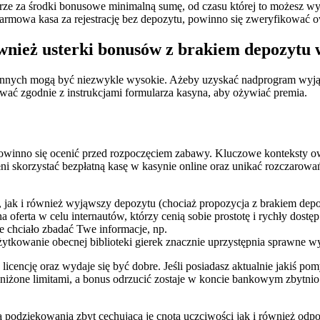
rze za środki bonusowe minimalną sumę, od czasu której to możesz wyp
ie darmowa kasa za rejestrację bez depozytu, powinno się zweryfikować
wnież usterki bonusów z brakiem depozytu 
 innych mogą być niezwykle wysokie. Ażeby uzyskać nadprogram wyjąws
pować zgodnie z instrukcjami formularza kasyna, aby ożywiać premia.
winno się ocenić przed rozpoczęciem zabawy. Kluczowe konteksty ow
i skorzystać bezpłatną kasę w kasynie online oraz unikać rozczarowa
 jak i również wyjąwszy depozytu (chociaż propozycja z brakiem depo
ferta w celu internautów, którzy cenią sobie prostotę i rychły dost
 chciało zbadać Twe informacje, np.
ytkowanie obecnej biblioteki gierek znacznie uprzystępnia sprawne w
licencję oraz wydaje się być dobre. Jeśli posiadasz aktualnie jakiś po
niżone limitami, a bonus odrzucić zostaje w koncie bankowym zbytnio 
odziękowania zbyt cechująca je cnota uczciwości jak i również odp