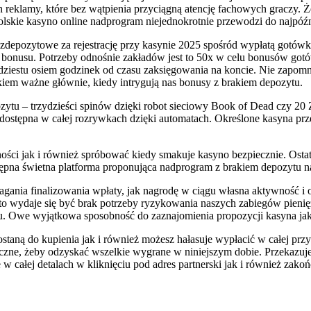
h reklamy, które bez wątpienia przyciągną atencję fachowych graczy.
polskie kasyno online nadprogram niejednokrotnie przewodzi do najpóź
depozytowe za rejestrację przy kasynie 2025 spośród wypłatą gotówk
 bonusu. Potrzeby odnośnie zakładów jest to 50x w celu bonusów go
ziestu osiem godzinek od czasu zaksięgowania na koncie. Nie zapomni
łkiem ważne głównie, kiedy intrygują nas bonusy z brakiem depozytu.
zytu – trzydzieści spinów dzięki robot sieciowy Book of Dead czy 20
dostępna w całej rozrywkach dzięki automatach. Określone kasyna pr
ości jak i również spróbować kiedy smakuje kasyno bezpiecznie. Ostat
a świetna platforma proponująca nadprogram z brakiem depozytu na
ania finalizowania wpłaty, jak nagrodę w ciągu własna aktywność i 
o wydaje się być brak potrzeby ryzykowania naszych zabiegów pienię
u. Owe wyjątkowa sposobność do zaznajomienia propozycji kasyna jak 
staną do kupienia jak i również możesz hałasuje wypłacić w całej pr
yczne, żeby odzyskać wszelkie wygrane w niniejszym dobie. Przekazuj
ałej detalach w kliknięciu pod adres partnerski jak i również zakoń