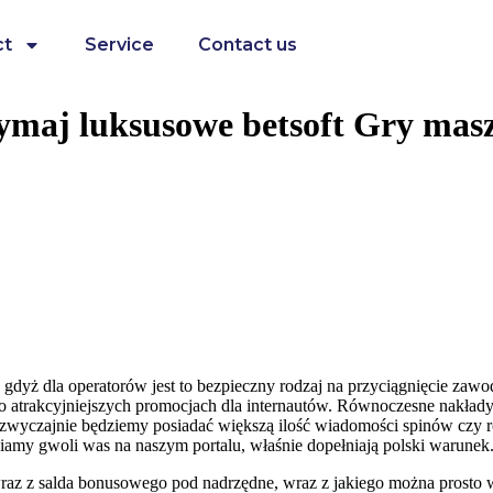
ct
Service
Contact us
ymaj luksusowe betsoft Gry ma
 gdyż dla operatorów jest to bezpieczny rodzaj na przyciągnięcie za
 to atrakcyjniejszych promocjach dla internautów. Równoczesne nakład
zwyczajnie będziemy posiadać większą ilość wiadomości spinów czy 
wiamy gwoli was na naszym portalu, właśnie dopełniają polski warunek
az z salda bonusowego pod nadrzędne, wraz z jakiego można prosto w