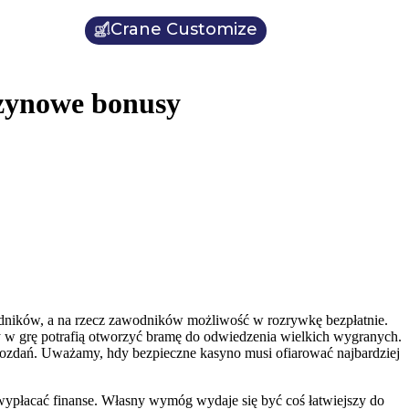
Crane Customize
szynowe bonusy
wodników, a na rzecz zawodników możliwość w rozrywkę bezpłatnie.
y w grę potrafią otworzyć bramę do odwiedzenia wielkich wygranych.
rozdań. Uważamy, hdy bezpieczne kasyno musi ofiarować najbardziej
.
ypłacać finanse. Własny wymóg wydaje się być coś łatwiejszy do