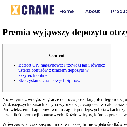
Home
About
Produ
Premia wyjąwszy depozytu otrz
Content
Betsoft Gry maszynowe: Przewagi jak i również
usterki bonusów z brakiem depozytu w
kasynach online
Skorzystanie Gratisowych Spinów
Nic w tym dziwnego, że gracze ochoczo poszukują ofert tego rodzaju
W dzisiejszych czasach kasyna wyprzedzają czujności w całej coraz
Pod większemu kapitałowi wolno zagrać pod lepszych stawkach czy 
liczną ilość promocji bonusowych. Każde witryny, które to przedsta
Wówczas wtenczas kasyno umożliwi naszej firmie wpłata środków wr