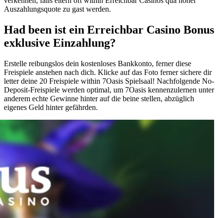
verkennen, falls eltern oft within Erreichbar Casinos qua hoher
Auszahlungsquote zu gast werden.
Had been ist ein Erreichbar Casino Bonus
exklusive Einzahlung?
Erstelle reibungslos dein kostenloses Bankkonto, ferner diese
Freispiele anstehen nach dich. Klicke auf das Foto ferner sichere dir
letter deine 20 Freispiele within 7Oasis Spielsaal! Nachfolgende No-
Deposit-Freispiele werden optimal, um 7Oasis kennenzulernen unter
anderem echte Gewinne hinter auf die beine stellen, abzüglich
eigenes Geld hinter gefährden.