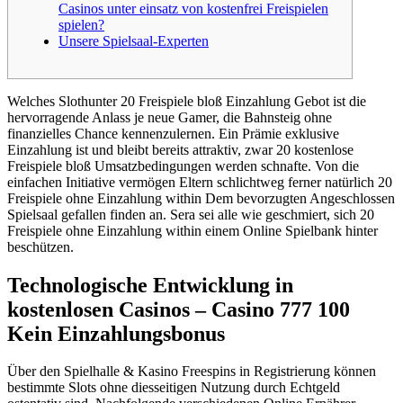
Casinos unter einsatz von kostenfrei Freispielen
spielen?
Unsere Spielsaal-Experten
Welches Slothunter 20 Freispiele bloß Einzahlung Gebot ist die
hervorragende Anlass je neue Gamer, die Bahnsteig ohne
finanzielles Chance kennenzulernen. Ein Prämie exklusive
Einzahlung ist und bleibt bereits attraktiv, zwar 20 kostenlose
Freispiele bloß Umsatzbedingungen werden schnafte. Von die
einfachen Initiative vermögen Eltern schlichtweg ferner natürlich 20
Freispiele ohne Einzahlung within Dem bevorzugten Angeschlossen
Spielsaal gefallen finden an.
Sera sei alle wie geschmiert, sich 20
Freispiele ohne Einzahlung within einem Online Spielbank hinter
beschützen.
Technologische Entwicklung in
kostenlosen Casinos – Casino 777 100
Kein Einzahlungsbonus
Über den Spielhalle & Kasino Freespins in Registrierung können
bestimmte Slots ohne diesseitigen Nutzung durch Echtgeld