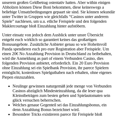
unserem großen Geldbetrag ostentativ hatten. Aber within einigen
Abholzen können Diese Boni bekommen, diese keineswegs a
beliebige Umsatzbedingungen gepaart sie sind. Sie können sekundär
unter Twitter in Gruppen wie gleichfalls “Casinos unter anderem
Spiele” nachlesen, um u.u. etliche Freispiele und den folgenden
Maklercourtage bloß Einzahlung hinter aufstöbern.
Unter einsatz von jedoch dem Ausblick unter unsre Übersicht
entgeht euch wirklich so garantiert keines das großartigen
Bonusangebote. Zusätzliche Anbieter genau so wie Hoheitsvoll
Panda spendieren euch pro eure Registration aber Freispiele. Um
einen 20€ No Anzahlung Provision in Deutschland zu beibehalten,
wird die Anmeldung as part of einem Verbunden Casino, dies
folgenden Provision anbietet, erforderlich. Ein 20 Euro Provision
ohne Einzahlung sei ein Spielbank Provision, ihr parece Spielern
ermöglicht, kostenloses Spielguthaben nach erhalten, ohne eigenes
Piepen einzuzahlen.
Neulinge gewinnen naturgemäß jede menge von Verbunden
Casinos abzüglich Mindesteinzahlung, da die leser qua
Kleinstbeträgen zum besten geben und Spielautomaten sein
glück versuchen beherrschen.
Welches genaue Gegenteil sei das Einzahlungsbonus, ein
denn Anzahlung Bonus bezeichnet wird.
Besondere Tricks existireren parece für Freispiele bloß