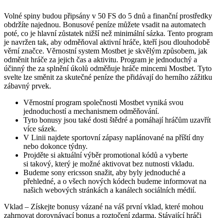
Volné spiny budou připsány v 50 FS do 5 dnů a finanční prostředky
obdržíte najednou. Bonusové peníze můžete vsadit na automatech
poté, co je hlavní zůstatek nižší než minimální sázka. Tento program
je navržen tak, aby odměňoval aktivní hráče, kteří jsou dlouhodobě
věrní značce. Věrnostní system Mostbet je skvělým způsobem, jak
odměnit hráče za jejich čas a aktivitu. Program je jednoduchý a
účinný the za splnění úkolů odměňuje hráče mincemi Mostbet. Tyto
svelte lze směnit za skutečné peníze the přidávají do herního zážitku
zábavný prvek.
Věrnostní program společnosti Mostbet vyniká svou
jednoduchostí a mechanismem odměňování.
Tyto bonusy jsou také dosti štědré a pomáhají hráčům uzavřít
více sázek.
V Linii najdete sportovní zápasy naplánované na příští dny
nebo dokonce týdny.
Projděte si aktuální výběr promotional kódů a vyberte
si takový, který je možné aktivovat bez nutnosti vkladu.
Budeme sony ericsson snažit, aby byly jednoduché a
přehledné, a o všech nových kódech budeme informovat na
našich webových stránkách a kanálech sociálních médií.
Vklad – Získejte bonusy vázané na váš první vklad, které mohou
zahrnovat dorovnávací bonus a roztočení zdarma. Stávající hráči