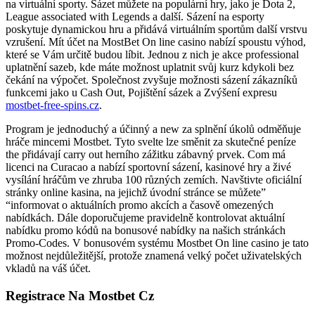
na virtuální sporty. Sázet můžete na populární hry, jako je Dota 2,
League associated with Legends a další. Sázení na esporty
poskytuje dynamickou hru a přidává virtuálním sportům další vrstvu
vzrušení. Mít účet na MostBet On line casino nabízí spoustu výhod,
které se Vám určitě budou líbit. Jednou z nich je akce professional
uplatnění sazeb, kde máte možnost uplatnit svůj kurz kdykoli bez
čekání na výpočet. Společnost zvyšuje možnosti sázení zákazníků
funkcemi jako u Cash Out, Pojištění sázek a Zvýšení expresu
mostbet-free-spins.cz
.
Program je jednoduchý a účinný a new za splnění úkolů odměňuje
hráče mincemi Mostbet. Tyto svelte lze směnit za skutečné peníze
the přidávají carry out herního zážitku zábavný prvek. Com má
licenci na Curacao a nabízí sportovní sázení, kasinové hry a živé
vysílání hráčům ve zhruba 100 různých zemích. Navštivte oficiální
stránky online kasina, na jejichž úvodní stránce se můžete”
“informovat o aktuálních promo akcích a časově omezených
nabídkách. Dále doporučujeme pravidelně kontrolovat aktuální
nabídku promo kódů na bonusové nabídky na našich stránkách
Promo-Codes. V bonusovém systému Mostbet On line casino je tato
možnost nejdůležitější, protože znamená velký počet uživatelských
vkladů na váš účet.
Registrace Na Mostbet Cz