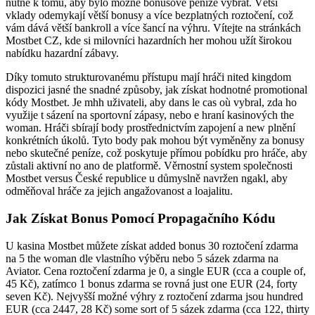
nutné k tomu, aby bylo možné bonusové peníze vybrat. Větší
vklady odemykají větší bonusy a více bezplatných roztočení, což
vám dává větší bankroll a více šancí na výhru. Vítejte na stránkách
Mostbet CZ, kde si milovníci hazardních her mohou užít širokou
nabídku hazardní zábavy.
Díky tomuto strukturovanému přístupu mají hráči nited kingdom
dispozici jasné the snadné způsoby, jak získat hodnotné promotional
kódy Mostbet. Je mhh uživateli, aby dans le cas où vybral, zda ho
využije t sázení na sportovní zápasy, nebo e hraní kasinových the
woman. Hráči sbírají body prostřednictvím zapojení a new plnění
konkrétních úkolů. Tyto body pak mohou být vyměněny za bonusy
nebo skutečné peníze, což poskytuje přímou pobídku pro hráče, aby
zůstali aktivní no ano de platformě. Věrnostní system společnosti
Mostbet versus České republice u důmyslně navržen ngakl, aby
odměňoval hráče za jejich angažovanost a loajalitu.
Jak Získat Bonus Pomocí Propagačního Kódu
U kasina Mostbet můžete získat added bonus 30 roztočení zdarma
na 5 the woman dle vlastního výběru nebo 5 sázek zdarma na
Aviator. Cena roztočení zdarma je 0, a single EUR (cca a couple of,
45 Kč), zatímco 1 bonus zdarma se rovná just one EUR (24, forty
seven Kč). Nejvyšší možné výhry z roztočení zdarma jsou hundred
EUR (cca 2447, 28 Kč) some sort of 5 sázek zdarma (cca 122, thirty