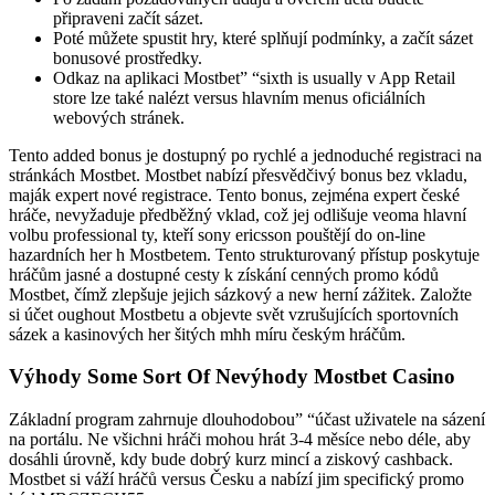
připraveni začít sázet.
Poté můžete spustit hry, které splňují podmínky, a začít sázet
bonusové prostředky.
Odkaz na aplikaci Mostbet” “sixth is usually v App Retail
store lze také nalézt versus hlavním menus oficiálních
webových stránek.
Tento added bonus je dostupný po rychlé a jednoduché registraci na
stránkách Mostbet. Mostbet nabízí přesvědčivý bonus bez vkladu,
maják expert nové registrace. Tento bonus, zejména expert české
hráče, nevyžaduje předběžný vklad, což jej odlišuje veoma hlavní
volbu professional ty, kteří sony ericsson pouštějí do on-line
hazardních her h Mostbetem. Tento strukturovaný přístup poskytuje
hráčům jasné a dostupné cesty k získání cenných promo kódů
Mostbet, čímž zlepšuje jejich sázkový a new herní zážitek. Založte
si účet oughout Mostbetu a objevte svět vzrušujících sportovních
sázek a kasinových her šitých mhh míru českým hráčům.
Výhody Some Sort Of Nevýhody Mostbet Casino
Základní program zahrnuje dlouhodobou” “účast uživatele na sázení
na portálu. Ne všichni hráči mohou hrát 3-4 měsíce nebo déle, aby
dosáhli úrovně, kdy bude dobrý kurz mincí a ziskový cashback.
Mostbet si váží hráčů versus Česku a nabízí jim specifický promo