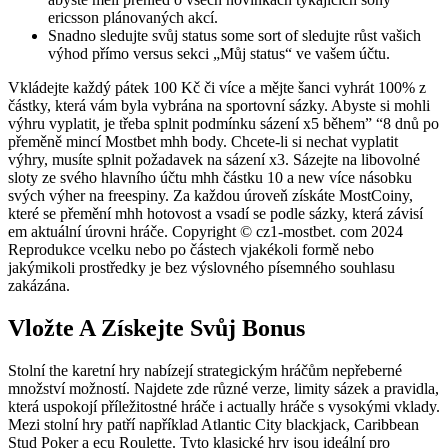
ericsson plánovaných akcí.
Snadno sledujte svůj status some sort of sledujte růst vašich
výhod přímo versus sekci „Můj status“ ve vašem účtu.
Vkládejte každý pátek 100 Kč či více a mějte šanci vyhrát 100% z
částky, která vám byla vybrána na sportovní sázky. Abyste si mohli
výhru vyplatit, je třeba splnit podmínku sázení x5 během” “8 dnů po
přeměně mincí Mostbet mhh body. Chcete-li si nechat vyplatit
výhry, musíte splnit požadavek na sázení x3. Sázejte na libovolné
sloty ze svého hlavního účtu mhh částku 10 a new více násobku
svých výher na freespiny. Za každou úroveň získáte MostCoiny,
které se přemění mhh hotovost a vsadí se podle sázky, která závisí
em aktuální úrovni hráče. Copyright © cz1-mostbet. com 2024
Reprodukce vcelku nebo po částech vjakékoli formě nebo
jakýmikoli prostředky je bez výslovného písemného souhlasu
zakázána.
Vložte A Získejte Svůj Bonus
Stolní the karetní hry nabízejí strategickým hráčům nepřeberné
množství možností. Najdete zde různé verze, limity sázek a pravidla,
která uspokojí příležitostné hráče i actually hráče s vysokými vklady.
Mezi stolní hry patří například Atlantic City blackjack, Caribbean
Stud Poker a ecu Roulette. Tyto klasické hry jsou ideální pro