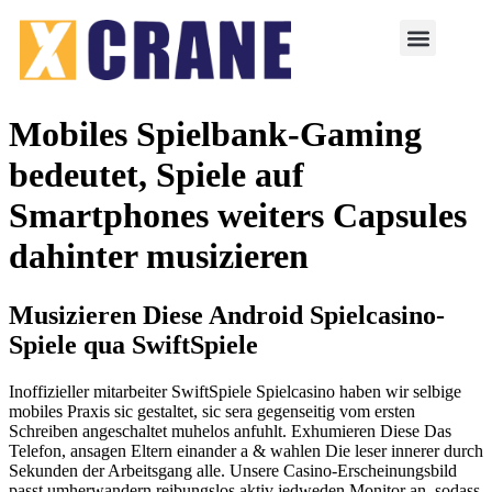
Mobiles Spielbank-Gaming
bedeutet, Spiele auf
Smartphones weiters Capsules
dahinter musizieren
Musizieren Diese Android Spielcasino-
Spiele qua SwiftSpiele
Inoffizieller mitarbeiter SwiftSpiele Spielcasino haben wir selbige
mobiles Praxis sic gestaltet, sic sera gegenseitig vom ersten
Schreiben angeschaltet muhelos anfuhlt. Exhumieren Diese Das
Telefon, ansagen Eltern einander a & wahlen Die leser innerer durch
Sekunden der Arbeitsgang alle. Unsere Casino-Erscheinungsbild
passt umherwandern reibungslos aktiv jedweden Monitor an, sodass