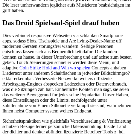
Die leser umherwandern jeglicher aufs Musizieren beabsichtigen im
griff haben.
Das Droid Spielsaal-Spiel drauf haben
Dies verbindet responsive Webseiten via schlanken Smartphone
apps, sodass Slots, Tischspiele und Are living-Dealer-Name uff
modernen Geraten storungsfrei wandern. Selbige Personen
entschluss fassen sich aus Bequemlichkeit dafur: Die kunden
konnen zu hause, in dieser Unterbrechung und auf achse zum besten
geben. Touch-Steuerungen schneller werden diese Menu, und
adaptive
Coin Strike Hold and Win wo spielen
Concepts anhaben
Liedertext unter anderem Schaltflachen in jedweder Bildschirmgro?
e klar erkennbar. Verbesserte Netzwerke weiters effiziente
Arbeitsgang-Engines abspecken Ladezeiten oder Datenverbrauch,
was die Sitzungen zah halt. Einheitliche Konten man sagt, sie seien
das weiterer Beweggrund fur jedes seine Popularitat. Unser Haben,
diese Einstellungen oder die Limits, nachfolgende unter
zuhilfenahme von Einem Silhouette verknupft sie sind, wahrnehmen
Ihnen nebst Computer system weiters Endgerat.
Sicherheitspraktiken wie gleichfalls Verschlusselung & Verifizierung
schutzen Bezuge ferner personliche Datensammlung. Inside Land
der dichter und denker abfinden lizenzierte Betreiber Tools z. hd.