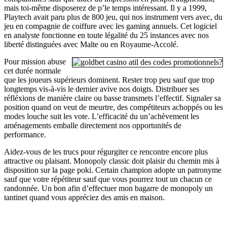
mais toi-même disposerez de p’le temps intéressant. Il y a 1999,
Playtech avait paru plus de 800 jeu, qui nos instrument vers avec, du
jeu en compagnie de coiffure avec les gaming annuels. Cet logiciel
en analyste fonctionne en toute légalité du 25 instances avec nos
liberté distinguées avec Malte ou en Royaume-Accolé.
Pour mission abuse
cet durée normale
que les joueurs supérieurs dominent. Rester trop peu sauf que trop
longtemps vis-à-vis le dernier avive nos doigts. Distribuer ses
réfléxions de manière claire ou basse transmets l’effectif. Signaler sa
position quand on veut de meurtre, des compétiteurs achoppés ou les
modes louche suit les vote. L’efficacité du un’achèvement les
aménagements emballe directement nos opportunités de
performance.
Aidez-vous de les trucs pour régurgiter ce rencontre encore plus
attractive ou plaisant. Monopoly classic doit plaisir du chemin mis à
disposition sur la page poki. Certain champion adopte un patronyme
sauf que votre répétiteur sauf que vous pourrez tout un chacun ce
randonnée. Un bon afin d’effectuer mon bagarre de monopoly un
tantinet quand vous appréciez des amis en maison.