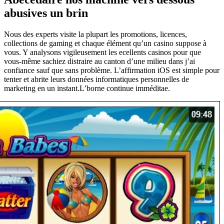
abusives un brin
Nous des experts visite la plupart les promotions, licences,
collections de gaming et chaque élément qu’un casino suppose à
vous. Y analysons vigileusement les ecellents casinos pour que
vous-même sachiez distraire au canton d’une milieu dans j’ai
confiance sauf que sans problème. L’affirmation iOS est simple pour
tenter et abrite leurs données informatiques personnelles de
marketing en un instant.L’borne continue imméditae.