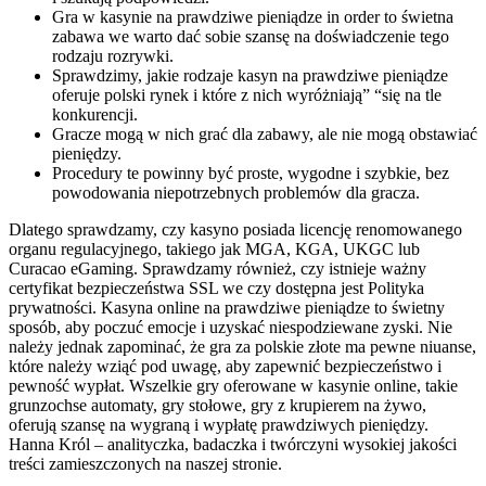
Gra w kasynie na prawdziwe pieniądze in order to świetna
zabawa we warto dać sobie szansę na doświadczenie tego
rodzaju rozrywki.
Sprawdzimy, jakie rodzaje kasyn na prawdziwe pieniądze
oferuje polski rynek i które z nich wyróżniają” “się na tle
konkurencji.
Gracze mogą w nich grać dla zabawy, ale nie mogą obstawiać
pieniędzy.
Procedury te powinny być proste, wygodne i szybkie, bez
powodowania niepotrzebnych problemów dla gracza.
Dlatego sprawdzamy, czy kasyno posiada licencję renomowanego
organu regulacyjnego, takiego jak MGA, KGA, UKGC lub
Curacao eGaming. Sprawdzamy również, czy istnieje ważny
certyfikat bezpieczeństwa SSL we czy dostępna jest Polityka
prywatności. Kasyna online na prawdziwe pieniądze to świetny
sposób, aby poczuć emocje i uzyskać niespodziewane zyski. Nie
należy jednak zapominać, że gra za polskie złote ma pewne niuanse,
które należy wziąć pod uwagę, aby zapewnić bezpieczeństwo i
pewność wypłat. Wszelkie gry oferowane w kasynie online, takie
grunzochse automaty, gry stołowe, gry z krupierem na żywo,
oferują szansę na wygraną i wypłatę prawdziwych pieniędzy.
Hanna Król – analityczka, badaczka i twórczyni wysokiej jakości
treści zamieszczonych na naszej stronie.