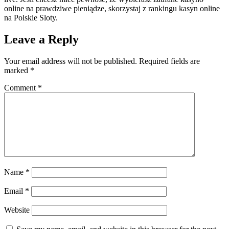
online na prawdziwe pieniądze, skorzystaj z rankingu kasyn online
na Polskie Sloty.
Leave a Reply
Your email address will not be published.
Required fields are
marked
*
Comment
*
Name
*
Email
*
Website