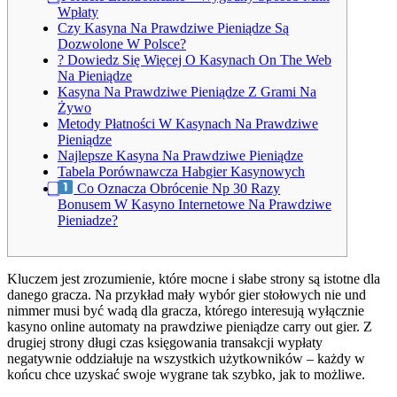
Wpłaty
Czy Kasyna Na Prawdziwe Pieniądze Są
Dozwolone W Polsce?
? Dowiedz Się Więcej O Kasynach On The Web
Na Pieniądze
Kasyna Na Prawdziwe Pieniądze Z Grami Na
Żywo
Metody Płatności W Kasynach Na Prawdziwe
Pieniądze
Najlepsze Kasyna Na Prawdziwe Pieniądze
Tabela Porównawcza Habgier Kasynowych
Co Oznacza Obrócenie Np 30 Razy
Bonusem W Kasyno Internetowe Na Prawdziwe
Pieniadze?
Kluczem jest zrozumienie, które mocne i słabe strony są istotne dla
danego gracza. Na przykład mały wybór gier stołowych nie und
nimmer musi być wadą dla gracza, którego interesują wyłącznie
kasyno online automaty na prawdziwe pieniądze carry out gier. Z
drugiej strony długi czas księgowania transakcji wypłaty
negatywnie oddziałuje na wszystkich użytkowników – każdy w
końcu chce uzyskać swoje wygrane tak szybko, jak to możliwe.