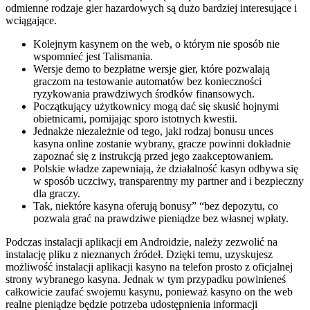
odmienne rodzaje gier hazardowych są dużo bardziej interesujące i
wciągające.
Kolejnym kasynem on the web, o którym nie sposób nie
wspomnieć jest Talismania.
Wersje demo to bezpłatne wersje gier, które pozwalają
graczom na testowanie automatów bez konieczności
ryzykowania prawdziwych środków finansowych.
Początkujący użytkownicy mogą dać się skusić hojnymi
obietnicami, pomijając sporo istotnych kwestii.
Jednakże niezależnie od tego, jaki rodzaj bonusu unces
kasyna online zostanie wybrany, gracze powinni dokładnie
zapoznać się z instrukcją przed jego zaakceptowaniem.
Polskie władze zapewniają, że działalność kasyn odbywa się
w sposób uczciwy, transparentny my partner and i bezpieczny
dla graczy.
Tak, niektóre kasyna oferują bonusy” “bez depozytu, co
pozwala grać na prawdziwe pieniądze bez własnej wpłaty.
Podczas instalacji aplikacji em Androidzie, należy zezwolić na
instalację pliku z nieznanych źródeł. Dzięki temu, uzyskujesz
możliwość instalacji aplikacji kasyno na telefon prosto z oficjalnej
strony wybranego kasyna. Jednak w tym przypadku powinieneś
całkowicie zaufać swojemu kasynu, ponieważ kasyno on the web
realne pieniądze będzie potrzeba udostępnienia informacji