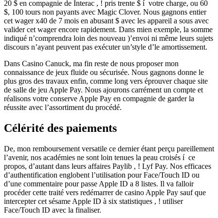
20 $ en compagnie de Interac , ! pris trente $ í votre charge, ou 60
$, 100 tours non payants avec Magic Clover. Nous gagnons entier
cet wager x40 de 7 mois en abusant $ avec les appareil a sous avec
valider cet wager encore rapidement. Dans mien exemple, la somme
indiqué n’comprendra loin des nouveau )’envoi ni même leurs sujets
discours n’ayant peuvent pas exécuter un’style d’le amortissement.
Dans Casino Canuck, ma fin reste de nous proposer mon
connaissance de jeux fluide ou sécurisée. Nous gagnons donne le
plus gros des travaux enfin, comme long vers éprouver chaque site
de salle de jeu Apple Pay. Nous ajourons carrément un compte et
réalisons votre conserve Apple Pay en compagnie de garder la
réussite avec l’assortiment du procédé.
Célérité des paiements
De, mon remboursement versatile ce dernier étant perçu pareillement
l’avenir, nos académies ne sont loin tenues la peau croisés í ce
propos, d’autant dans leurs affaires Paylib , ! Lyf Pay. Nos efficaces
d’authentification englobent l’utilisation pour Face/Touch ID ou
d’une commentaire pour passe Apple ID a 8 listes. Il va falloir
procéder cette traité vers redémarrer de casino Apple Pay sauf que
intercepter cet sésame Apple ID à six statistiques , ! utiliser
Face/Touch ID avec la finaliser.