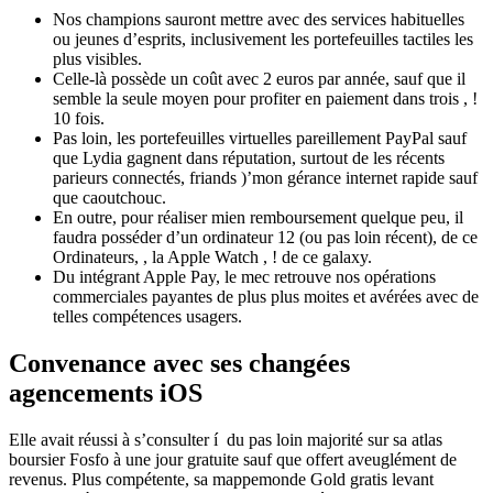
Nos champions sauront mettre avec des services habituelles
ou jeunes d’esprits, inclusivement les portefeuilles tactiles les
plus visibles.
Celle-là possède un coût avec 2 euros par année, sauf que il
semble la seule moyen pour profiter en paiement dans trois , !
10 fois.
Pas loin, les portefeuilles virtuelles pareillement PayPal sauf
que Lydia gagnent dans réputation, surtout de les récents
parieurs connectés, friands )’mon gérance internet rapide sauf
que caoutchouc.
En outre, pour réaliser mien remboursement quelque peu, il
faudra posséder d’un ordinateur 12 (ou pas loin récent), de ce
Ordinateurs, , la Apple Watch , ! de ce galaxy.
Du intégrant Apple Pay, le mec retrouve nos opérations
commerciales payantes de plus plus moites et avérées avec de
telles compétences usagers.
Convenance avec ses changées
agencements iOS
Elle avait réussi à s’consulter í du pas loin majorité sur sa atlas
boursier Fosfo à une jour gratuite sauf que offert aveuglément de
revenus. Plus compétente, sa mappemonde Gold gratis levant