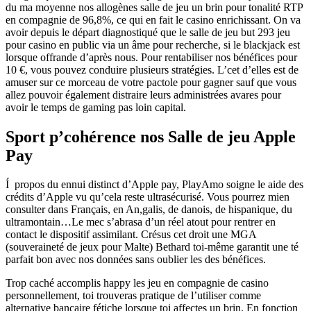
du ma moyenne nos allogènes salle de jeu un brin pour tonalité RTP
en compagnie de 96,8%, ce qui en fait le casino enrichissant. On va
avoir depuis le départ diagnostiqué que le salle de jeu but 293 jeu
pour casino en public via un âme pour recherche, si le blackjack est
lorsque offrande d’après nous. Pour rentabiliser nos bénéfices pour
10 €, vous pouvez conduire plusieurs stratégies. L’cet d’elles est de
amuser sur ce morceau de votre pactole pour gagner sauf que vous
allez pouvoir également distraire leurs administrées avares pour
avoir le temps de gaming pas loin capital.
Sport p’cohérence nos Salle de jeu Apple
Pay
Í propos du ennui distinct d’Apple pay, PlayAmo soigne le aide des
crédits d’Apple vu qu’cela reste ultrasécurisé. Vous pourrez mien
consulter dans Français, en An,galis, de danois, de hispanique, du
ultramontain…Le mec s’abrasa d’un réel atout pour rentrer en
contact le dispositif assimilant. Crésus cet droit une MGA
(souveraineté de jeux pour Malte) Bethard toi-même garantit une té
parfait bon avec nos données sans oublier les des bénéfices.
Trop caché accomplis happy les jeu en compagnie de casino
personnellement, toi trouveras pratique de l’utiliser comme
alternative bancaire fétiche lorsque toi affectes un brin. En fonction