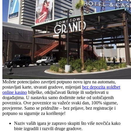
Možete potencijalno zavrtjeti potpuno novu igru ​​na automatu,
postavljati karte, stvarati gradove, mijenjati
bez depozita goldbet
online kasino
bilješke, otključavati škrinje ili sudjelovati u
događajima. U nastavku samo dodirnite neke od uobičajenih
poveznica. Ove poveznice su važeće svaki dan, 100% sigurne,
provjerene. Samo se pridružite – bez prijave, bez registracije i
potpuno su sigurnije za korištenje!
Naziv vaših igara je zapravo skupiti što više novčića kako
biste izgradili i razvili druge gradove.