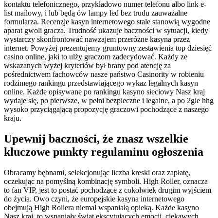
kontaktu telefonicznego, przykładowo numer telefonu albo link e-
list mailowy, i lub będą ów lampy led bez trudu zauważalne
formularza. Recenzje kasyn internetowego stale stanowią wygodne
aparat gwoli gracza. Trudność ukazuje baczności w sytuacji, kiedy
wystarczy skonfrontować nawzajem przeróżne kasyna przez
internet. Powyżej prezentujemy gruntowny zestawienia top dziesięć
casino online, jaki to ulży graczom zadecydować. Każdy ze
wskazanych wyżej kryteriów był brany pod atencję za
pośrednictwem fachowców nasze państwo Casinority w robieniu
rodzimego rankingu przedstawiającego wykaz legalnych kasyn
online. Każde opisywane po rankingu kasyno sieciowy Nasz kraj
wydaje się, po pierwsze, w pełni bezpieczne i legalne, a po 2gie hhg
wysoko przyciągającą propozycję graczowi pochodzące z naszego
kraju.
Upewnij baczności, że znasz wszelkie
kluczowe punkty regulaminu ogłoszenia
Obracamy bębnami, selekcjonując liczba kreski oraz zapłatę,
oczekując na pomyślną kombinację symboli. High Roller, oznacza
to fan VIP, jest to postać pochodzące z cokolwiek drugim wyjściem
do życia. Owo czyni, że europejskie kasyna internetowego
obejmują High Rollera niemal wspaniałą opieką. Każde kasyno
Nasz kraj, to wspaniały świat ekscytujących emocji, ciekawych