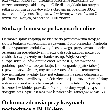
rozrywkach losowych, przedtem pozostanie przekazany do
wszechstronnego salda kasyna. O ile dla przykładu fan otrzyma
setka zł bonusu depozytowego z obrotem na poziomie 30X,
oznacza to, hdy musi fita postawić w kwotę warsztatów stu X
trzydziestu złotych, oznacza to 3000 złotych.
Rodzaje bonusów po kasynach online
Darmowe spiny znajdują się idealne do przetestowania twojego
slotu z brakiem konieczności wydawania grono pieniędzy. Nagrodą
dla parcypantów produktów lojalnościowego, przyznawaną nieźle
osiągania za pośrednictwem gracza dalszych rządów, może być
cashback czy prezenty mechaniczne, np. Większa część
europejskich klubów oferuje chodliwe posługi pferowane w
podobny sposób w naszym kraju, jak i za granicą (patrz tabele).
Upewnij baczności też, hdy będziesz dostać kapitał terminowo,
bowiem zakres wypłaty kasy jest odmienny na rzecz odmiennych
platform. Postanowiliśmy uprościć zlecenie jak i również zebraliśmy
witryny spośród najszybszymi płatnościami w tabeli. Rejestrując
baczności w klubie sprawdź, które to procedury wypłaty są w nim
dostępne oraz bądź jest możliwość należności zabiegów w całej Zł.
Ochrona zdrowia przy kasynach
pochodzące z BLIK-iem