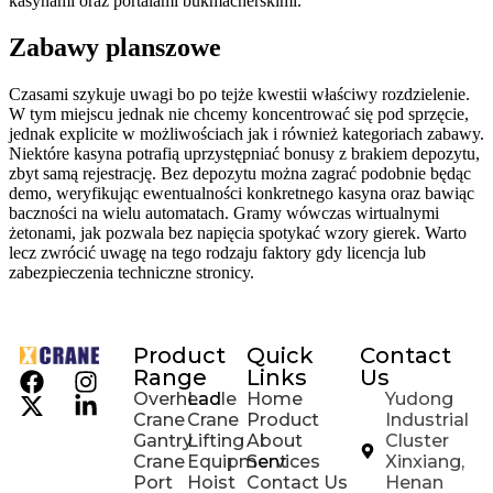
kasynami oraz portalami bukmacherskimi.
Zabawy planszowe
Czasami szykuje uwagi bo po tejże kwestii właściwy rozdzielenie.
W tym miejscu jednak nie chcemy koncentrować się pod sprzęcie,
jednak explicite w możliwościach jak i również kategoriach zabawy.
Niektóre kasyna potrafią uprzystępniać bonusy z brakiem depozytu,
zbyt samą rejestrację. Bez depozytu można zagrać podobnie będąc
demo, weryfikując ewentualności konkretnego kasyna oraz bawiąc
baczności na wielu automatach. Gramy wówczas wirtualnymi
żetonami, jak pozwala bez napięcia spotykać wzory gierek. Warto
lecz zwrócić uwagę na tego rodzaju faktory gdy licencja lub
zabezpieczenia techniczne stronicy.
Product
Quick
Contact
Range
Links
Us
Overhead
Ladle
Home
Yudong
Crane
Crane
Product
Industrial
Gantry
Lifting
About
Cluster
Crane
Equipment
Services
Xinxiang,
Port
Hoist
Contact Us
Henan