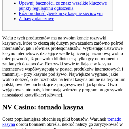
Upewnij baczności, że znasz wszelkie kluczowe
punkty regulaminu ogłoszenia
Różnorodność gierek przy kasynie sieciowym
Zabawy planszowe
Wielu z tych producentów ma na swoim koncie rozrywki
kasynowe, które to cieszą się dużym poważaniem zarówno pośród
internautów, jak i również profesjonalistów. Wybierając ustawowe
kasyno internetowe, działające wedle tą licencją hazardową wolno
mieć pewność, iż po swoim bibliotece są tylko gry od momentu
zaufanych dostawców. Rozrywki sowie trafiające w kasyna
internetowe współwystępują w postaci produktów internetowych i
transmisji – przy kasynie pod żywo.
Największe wygrane, jakie
wolno dotrzeć, o ile rozchodzi na temat kasyna online na terytorium
polski, owe ów pochodzące z progresywnych jackpotów. Owo
wyjątkowe automaty, które mają wdrożony program progresywnie
narastającej gratyfikacyj głównej.
NV Casino: tornado kasyna
Coraz popularniejsze obecnie są pliki bonusów. Warunek
tornado
kasyna
obrotu bonusem określa, ilekroć należy go zaryzykować w