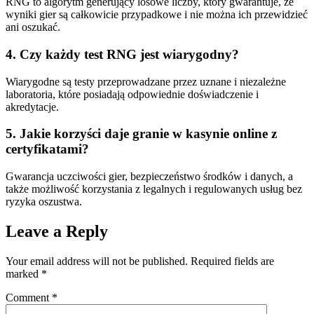
RNG to algorytm generujący losowe liczby, który gwarantuje, że
wyniki gier są całkowicie przypadkowe i nie można ich przewidzieć
ani oszukać.
4. Czy każdy test RNG jest wiarygodny?
Wiarygodne są testy przeprowadzane przez uznane i niezależne
laboratoria, które posiadają odpowiednie doświadczenie i
akredytacje.
5. Jakie korzyści daje granie w kasynie online z
certyfikatami?
Gwarancja uczciwości gier, bezpieczeństwo środków i danych, a
także możliwość korzystania z legalnych i regulowanych usług bez
ryzyka oszustwa.
Leave a Reply
Your email address will not be published.
Required fields are
marked
*
Comment
*