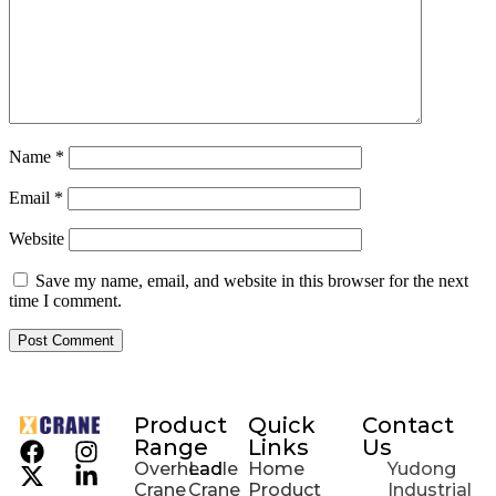
Name
*
Email
*
Website
Save my name, email, and website in this browser for the next
time I comment.
Product
Quick
Contact
Range
Links
Us
Overhead
Ladle
Home
Yudong
Crane
Crane
Product
Industrial