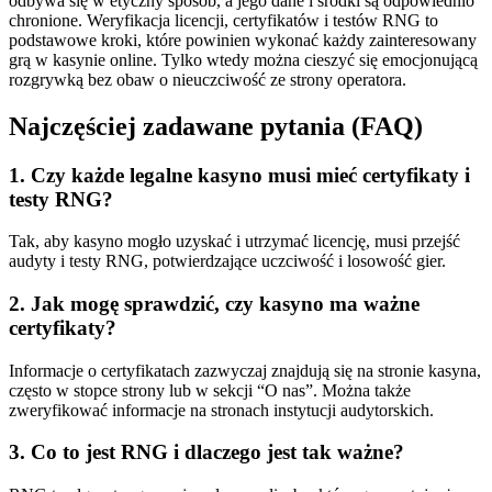
odbywa się w etyczny sposób, a jego dane i środki są odpowiednio
chronione. Weryfikacja licencji, certyfikatów i testów RNG to
podstawowe kroki, które powinien wykonać każdy zainteresowany
grą w kasynie online. Tylko wtedy można cieszyć się emocjonującą
rozgrywką bez obaw o nieuczciwość ze strony operatora.
Najczęściej zadawane pytania (FAQ)
1. Czy każde legalne kasyno musi mieć certyfikaty i
testy RNG?
Tak, aby kasyno mogło uzyskać i utrzymać licencję, musi przejść
audyty i testy RNG, potwierdzające uczciwość i losowość gier.
2. Jak mogę sprawdzić, czy kasyno ma ważne
certyfikaty?
Informacje o certyfikatach zazwyczaj znajdują się na stronie kasyna,
często w stopce strony lub w sekcji “O nas”. Można także
zweryfikować informacje na stronach instytucji audytorskich.
3. Co to jest RNG i dlaczego jest tak ważne?