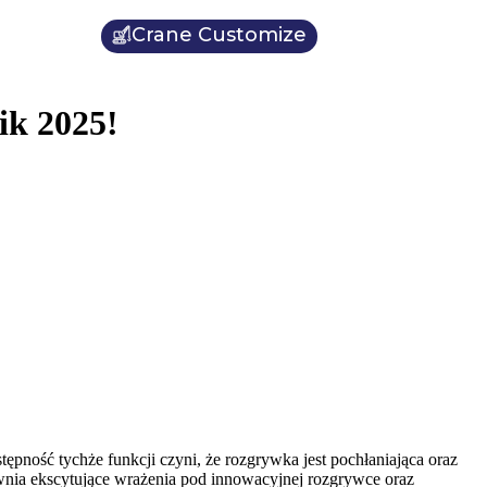
Crane Customize
k 2025! ​
ępność tychże funkcji czyni, że rozgrywka jest pochłaniająca oraz
ewnia ekscytujące wrażenia pod innowacyjnej rozgrywce oraz