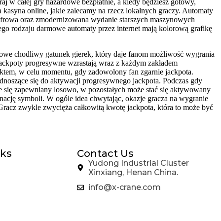
 w całej gry hazardowe bezpłatnie, a kiedy będziesz gotowy,
a kasyna online, jakie zalecamy na rzecz lokalnych graczy. Automaty
 cyfrowa oraz zmodernizowana wydanie starszych maszynowych
go rodzaju darmowe automaty przez internet mają kolorową grafikę
we chodliwy gatunek gierek, który daje fanom możliwość wygrania
. Jackpoty progresywne wzrastają wraz z każdym zakładem
ktem, w celu momentu, gdy zadowolony fan zgarnie jackpota.
dnoszące się do aktywacji progresywnego jackpota. Podczas gdy
je się zapewniany losowo, w pozostałych może stać się aktywowany
ację symboli. W ogóle idea chwytając, okazje gracza na wygranie
Gracz zwykle zwycięża całkowitą kwotę jackpota, która to może być
nks
Contact Us
Yudong Industrial Cluster
Xinxiang, Henan China.
info@x-crane.com