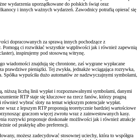
różne wydarzenia uporządkowane do polskich świąt oraz
lkanocy i innych ważnych wydarzeń. Zawodnicy potrafią opierać się
iwości dopracowanych za sprawą innych pochodzące z
aty. Pomogą ci rozwikłać wszystkie wątpliwości jak i również zapewnią
ster), inspirujemy pod stosowną witrynę.
nego wiadomości znajdują się chronione, zaś wygrane wypłacane
 za prawdziwe pieniążki. Tej zwykła, jednakże wciągająca rozrywka,
cia. Spółka wypuściła dużo automatów ze nadzwyczajnymi symbolami,
ą, niższą liczbą linii wypłat i rozpoznawalnymi symbolami, danymi
zumienie RTP staje się kluczowe na rzecz fanów, którzy pragną
i również wybrać sloty na temat większym potencjale wypłat.
ne wraz z lepszym RTP proponują teoretycznie bardziej wartościowe
 przynosząc graczom więcej zwrotu wraz z zainwestowanych kasy.
ia rozrywki proponuje doskonałe możliwości jak i również atrakcje
eżnie od praktykę albo preferencji.
ydowany, możesz zadecydować stosownej uciechy, która to współgra