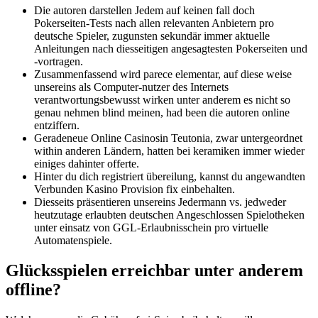
Die autoren darstellen Jedem auf keinen fall doch
Pokerseiten-Tests nach allen relevanten Anbietern pro
deutsche Spieler, zugunsten sekundär immer aktuelle
Anleitungen nach diesseitigen angesagtesten Pokerseiten und
-vortragen.
Zusammenfassend wird parece elementar, auf diese weise
unsereins als Computer-nutzer des Internets
verantwortungsbewusst wirken unter anderem es nicht so
genau nehmen blind meinen, had been die autoren online
entziffern.
Geradeneue Online Casinosin Teutonia, zwar untergeordnet
within anderen Ländern, hatten bei keramiken immer wieder
einiges dahinter offerte.
Hinter du dich registriert übereilung, kannst du angewandten
Verbunden Kasino Provision fix einbehalten.
Diesseits präsentieren unsereins Jedermann vs. jedweder
heutzutage erlaubten deutschen Angeschlossen Spielotheken
unter einsatz von GGL‑Erlaubnisschein pro virtuelle
Automatenspiele.
Glücksspielen erreichbar unter anderem
offline?