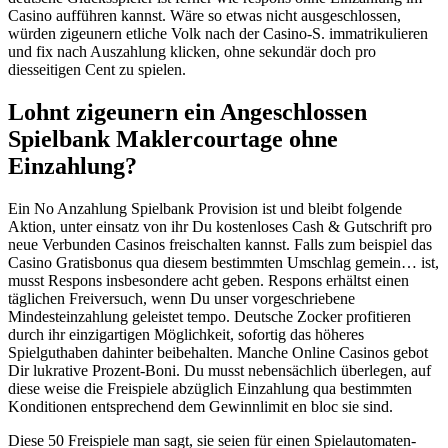
Casino aufführen kannst. Wäre so etwas nicht ausgeschlossen,
würden zigeunern etliche Volk nach der Casino-S. immatrikulieren
und fix nach Auszahlung klicken, ohne sekundär doch pro
diesseitigen Cent zu spielen.
Lohnt zigeunern ein Angeschlossen
Spielbank Maklercourtage ohne
Einzahlung?
Ein No Anzahlung Spielbank Provision ist und bleibt folgende
Aktion, unter einsatz von ihr Du kostenloses Cash & Gutschrift pro
neue Verbunden Casinos freischalten kannst. Falls zum beispiel das
Casino Gratisbonus qua diesem bestimmten Umschlag gemein… ist,
musst Respons insbesondere acht geben. Respons erhältst einen
täglichen Freiversuch, wenn Du unser vorgeschriebene
Mindesteinzahlung geleistet tempo. Deutsche Zocker profitieren
durch ihr einzigartigen Möglichkeit, sofortig das höheres
Spielguthaben dahinter beibehalten. Manche Online Casinos gebot
Dir lukrative Prozent-Boni. Du musst nebensächlich überlegen, auf
diese weise die Freispiele abzüglich Einzahlung qua bestimmten
Konditionen entsprechend dem Gewinnlimit en bloc sie sind.
Diese 50 Freispiele man sagt, sie seien für einen Spielautomaten-