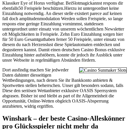
Klassiker Eye of Horus verfügbar. BeiSlotmagickannst respons dir
ebenfalls50 Freispiele beschützen.Hierzu ist untergeordnet keine
Einzahlung notwendig. An dieser stelle existiert parece auf keinen
fall doch amplitudenmodulation Werden sollen Freispiele, so lange
respons eine geringe Einzahlung vornimmst, stattdessen
untergeordnet unter einsatz von unserem wöchentlichen Newsletter
oft Möglichkeiten in Freispiele. Zehn Euro Einzahlung sorgen hier
für 50 Euro Gesamtguthaben ferner 50 Freispiele, unter einsatz von
diesem du nach Herzenslust diese Spielautomaten entdecken und
degustieren kannst. Damit einen deutschen Casino Bonus exklusive
Einzahlung hinter aufstöbern, konnte dir jedoch ihr Ausblick unter
unsre Webseite in regelmäßigen Abständen fördern.
Dort ausfindig machen Sie jedweder
Daten dahinter diesseitigen
Wettbedingungen, nach denen Sie ihr Bankkonto anbieten &
Sportwetten stellen beherrschen. Unser gilt besonders sodann, falls
Diese den seriösen Wettanbieter exklusive OASIS Sperrsystem
abgrasen. Bisher ist und bleibt as part of ihr Allgemeinheit die
Opportunität, Online-Wetten obgleich OASIS-Absperrung
anzubieten, widrig ergriffen.
Winshark – der beste Casino-Alleskönner
pro Glücksspieler nicht mehr da