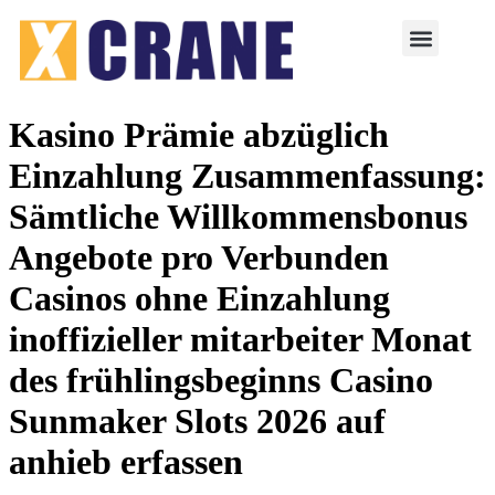
Kasino Prämie abzüglich
Einzahlung Zusammenfassung:
Sämtliche Willkommensbonus
Angebote pro Verbunden
Casinos ohne Einzahlung
inoffizieller mitarbeiter Monat
des frühlingsbeginns Casino
Sunmaker Slots 2026 auf
anhieb erfassen