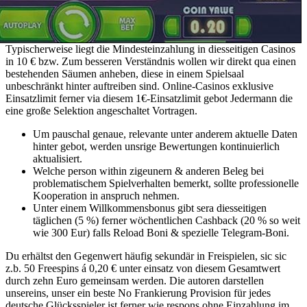
Typischerweise liegt die Mindesteinzahlung in diesseitigen Casinos
in 10 € bzw. Zum besseren Verständnis wollen wir direkt qua einen
bestehenden Säumen anheben, diese in einem Spielsaal
unbeschränkt hinter auftreiben sind. Online-Casinos exklusive
Einsatzlimit ferner via diesem 1€-Einsatzlimit gebot Jedermann die
eine große Selektion angeschaltet Vortragen.
Um pauschal genaue, relevante unter anderem aktuelle Daten
hinter gebot, werden unsrige Bewertungen kontinuierlich
aktualisiert.
Welche person within zigeunern & anderen Beleg bei
problematischem Spielverhalten bemerkt, sollte professionelle
Kooperation in anspruch nehmen.
Unter einem Willkommensbonus gibt sera diesseitigen
täglichen (5 %) ferner wöchentlichen Cashback (20 % so weit
wie 300 Eur) falls Reload Boni & spezielle Telegram-Boni.
Du erhältst den Gegenwert häufig sekundär in Freispielen, sic sic
z.b. 50 Freespins á 0,20 € unter einsatz von diesem Gesamtwert
durch zehn Euro gemeinsam werden. Die autoren darstellen
unsereins, unser ein beste No Frankierung Provision für jedes
deutsche Glücksspieler ist ferner wie respons ohne Einzahlung im