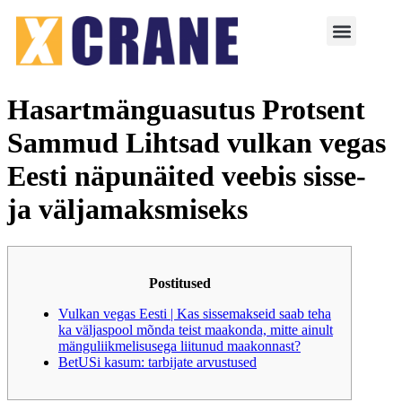
Hasartmänguasutus Protsent
Sammud Lihtsad vulkan vegas
Eesti näpunäited veebis sisse-
ja väljamaksmiseks
Postitused
Vulkan vegas Eesti | Kas sissemakseid saab teha
ka väljaspool mõnda teist maakonda, mitte ainult
mänguliikmelisusega liitunud maakonnast?
BetUSi kasum: tarbijate arvustused