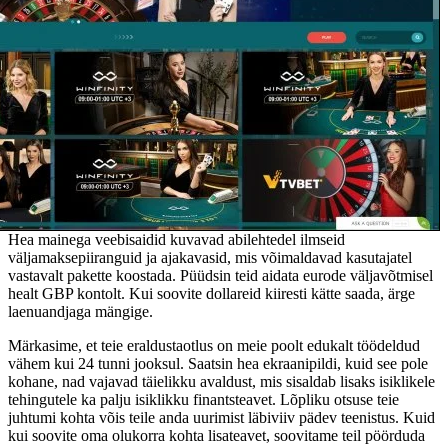
Hea mainega veebisaidid kuvavad abilehtedel ilmseid
väljamaksepiiranguid ja ajakavasid, mis võimaldavad kasutajatel
vastavalt pakette koostada. Püüdsin teid aidata eurode väljavõtmisel
healt GBP kontolt. Kui soovite dollareid kiiresti kätte saada, ärge
laenuandjaga mängige.
Märkasime, et teie eraldustaotlus on meie poolt edukalt töödeldud
vähem kui 24 tunni jooksul. Saatsin hea ekraanipildi, kuid see pole
kohane, nad vajavad täielikku avaldust, mis sisaldab lisaks isiklikele
tehingutele ka palju isiklikku finantsteavet. Lõpliku otsuse teie
juhtumi kohta võis teile anda uurimist läbiviiv pädev teenistus. Kuid
kui soovite oma olukorra kohta lisateavet, soovitame teil pöörduda