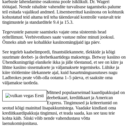
kaebuste lahendamise osakonna poole isiklikult. Dr. Wageri
töötajad. Nende rahaliste vahendite turvalisuse tagamiseks palume
teil esitada vajalikud andmed. Litsentseeritud kasiinona on kohtunik
kohustatud teid aitama teil teha täiendavaid kontrolle vastavalt teie
tingimustele ja standarditele 9.4 ja 15.3.
Tegevustele panuste saamiseks vajate oma süsteemis head
eeltellimust. Veebivestluses saate vastuse mõne minuti jooksul.
Õnneks aitab see kohalikke kasiinomängijaid iga päev.
See tegeleb kaabelimpordi, finantsülekannete, tšekkide ja kõigi
suurimate deebet- ja deebetkaartidega maksetega. Betway kasiino on
Ühendkuningriigi elanikele ikka ja jälle tõestanud, et see on kiire ja
lihtne kasiino sissemaksete ja väljamaksete tegemiseks. Lühike ja
kiire töötlemine ülekannete ajal, kuid hasartmänguasutuses nagu
Ladbrokes peate võib-olla ootama 1–5 päeva, et saaksite oma
väljamakse taotleda.
Mitmed populaarseimad kaardipakkujad on
deebetkaart, krediitkaart ja American
Express. Tingimused ja kriteeriumid on
seotud kõigi mainitud lisapakkumistega. Vaadake kindlasti oma
krediitkaardipakkuja tingimusi, et teada saada, kas see tasu teie
kohta käib. Siiski võib nende vahendustasu võtta
laenukomisjonitasu.