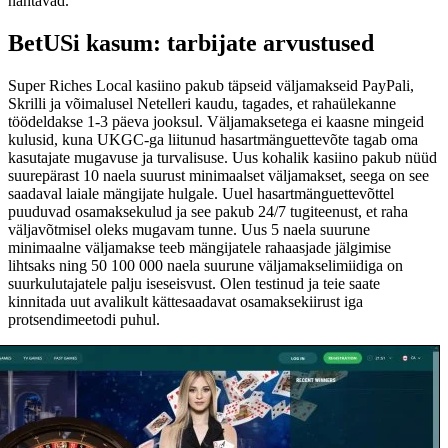
nähtavad.
BetUSi kasum: tarbijate arvustused
Super Riches Local kasiino pakub täpseid väljamakseid PayPali,
Skrilli ja võimalusel Netelleri kaudu, tagades, et rahaülekanne
töödeldakse 1-3 päeva jooksul. Väljamaksetega ei kaasne mingeid
kulusid, kuna UKGC-ga liitunud hasartmänguettevõte tagab oma
kasutajate mugavuse ja turvalisuse. Uus kohalik kasiino pakub nüüd
suurepärast 10 naela suurust minimaalset väljamakset, seega on see
saadaval laiale mängijate hulgale. Uuel hasartmänguettevõttel
puuduvad osamaksekulud ja see pakub 24/7 tugiteenust, et raha
väljavõtmisel oleks mugavam tunne. Uus 5 naela suurune
minimaalne väljamakse teeb mängijatele rahaasjade jälgimise
lihtsaks ning 50 100 000 naela suurune väljamakselimiidiga on
suurkulutajatele palju iseseisvust. Olen testinud ja teie saate
kinnitada uut avalikult kättesaadavat osamaksekiirust iga
protsendimeetodi puhul.