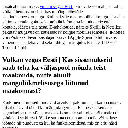
Lisateabe saamiseks
vulkan vegas Eesti
erinevate võimaluste kohta
võtke ühendust uusima hasartmänguettevõtte
teenindusmeeskonnaga. Kui maksate oma mobiiltelefoniga, lisatakse
tellimus nende igakuisele mobiiltelefoniarvele, mitte teie enda
kontole, säästes teie aega. E-rahakottide, näiteks Skrilli ja Netelleri
pakutav mugavus on kättesaadav kõigile mobiilseadmetele.
iPhone'i
või iPadi kasutavad kasutajad saavad Apple Spendi abil turvalist
vahendustasu teha vaid sekunditega, mängides kas Deal ID või
Touch ID abil.
Vulkan vegas Eesti | Kas sissemakseid
saab teha ka väljaspool mõnda teist
maakonda, mitte ainult
mänguliikmelisusega liitunud
maakonnast?
Kõik meie inimesed hindavad arvukalt pakkumisi ja kampaaniaid,
mis rikastavad täielikku mängukogemust. Esimese sissemakse
tegemisel tasu ei võeta, makseviis on teie valitud ja kõik maksed
töödeldakse kiiresti. Väike summa eemalt annab teile võimaluse
töötada nii puudustega kui ka funktsioonidega, mis on eriti hästi