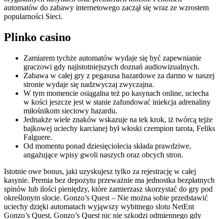
automatów do zabawy internetowego zaczął się wraz ze wzrostem
popularności Sieci.
Plinko casino
Zamiarem tychże automatów wydaje się być zapewnianie
graczowi gdy najistotniejszych doznań audiowizualnych.
Zabawa w całej gry z pegasusa hazardowe za darmo w naszej
stronie wydaje się nadzwyczaj zwyczajna.
W tym momencie osiągalna też po kasynach online, uciecha
w kości jeszcze jest w stanie zafundować iniekcja adrenaliny
miłośnikom sieciowy hazardu.
Jednakże wiele znaków wskazuje na tek krok, iż twórcą tejże
bajkowej uciechy karcianej był włoski czempion tarota, Feliks
Falguere.
Od momentu ponad dziesięciolecia składa prawdziwe,
angażujące wpisy gwoli naszych oraz obcych stron.
Istotnie owe bonus, jaki uzyskujesz tylko za rejestrację w całej
kasynie. Premia bez depozytu przeważnie ma jednostka bezpłatnych
spinów lub ilości pieniędzy, które zamierzasz skorzystać do gry pod
określonym slocie. Gonzo’s Quest – Nie można sobie przedstawić
uciechy dzięki automatach wyjąwszy wybitnego slotu NetEnt
Gonzo’s Quest. Gonzo’s Quest nic nie szkodzi odmiennego gdy