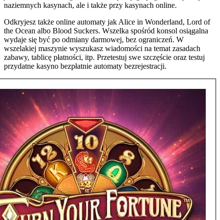
naziemnych kasynach, ale i także przy kasynach online.
Odkryjesz także online automaty jak Alice in Wonderland, Lord of
the Ocean albo Blood Suckers. Wszelka spośród konsol osiągalna
wydaje się być po odmiany darmowej, bez ograniczeń. W
wszelakiej maszynie wyszukasz wiadomości na temat zasadach
zabawy, tablicę płatności, itp. Przetestuj swe szczęście oraz testuj
przydatne kasyno bezpłatnie automaty bezrejestracji.