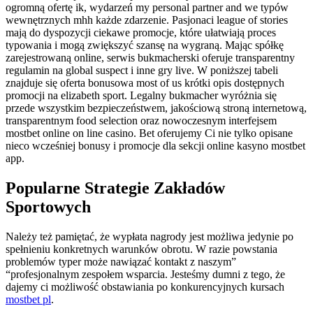
ogromną ofertę ik, wydarzeń my personal partner and we typów
wewnętrznych mhh każde zdarzenie. Pasjonaci league of stories
mają do dyspozycji ciekawe promocje, które ułatwiają proces
typowania i mogą zwiększyć szansę na wygraną. Mając spółkę
zarejestrowaną online, serwis bukmacherski oferuje transparentny
regulamin na global suspect i inne gry live. W poniższej tabeli
znajduje się oferta bonusowa most of us krótki opis dostępnych
promocji na elizabeth sport. Legalny bukmacher wyróżnia się
przede wszystkim bezpieczeństwem, jakościową stroną internetową,
transparentnym food selection oraz nowoczesnym interfejsem
mostbet online on line casino. Bet oferujemy Ci nie tylko opisane
nieco wcześniej bonusy i promocje dla sekcji online kasyno mostbet
app.
Popularne Strategie Zakładów
Sportowych
Należy też pamiętać, że wypłata nagrody jest możliwa jedynie po
spełnieniu konkretnych warunków obrotu. W razie powstania
problemów typer może nawiązać kontakt z naszym”
“profesjonalnym zespołem wsparcia. Jesteśmy dumni z tego, że
dajemy ci możliwość obstawiania po konkurencyjnych kursach
mostbet pl
.