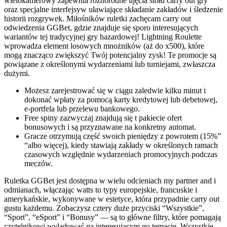
wielokamerowy zapewnia różnorodne ujęcia stołu carry out gry
oraz specjalne interfejsyw uławiające składanie zakładów i śledzenie
historii rozgrywek. Miłośników ruletki zachęcam carry out
odwiedzenia GGBet, gdzie znajduje się sporo interesujących
wariantów tej tradycyjnej gry hazardowej! Lightning Roulette
wprowadza element losowych mnożników (aż do x500), które
mogą znacząco zwiększyć Twój potencjalny zysk! Te promocje są
powiązane z określonymi wydarzeniami lub turniejami, zwłaszcza
dużymi.
Możesz zarejestrować się w ciągu zaledwie kilku minut i
dokonać wpłaty za pomocą karty kredytowej lub debetowej,
e-portfela lub przelewu bankowego.
Free spiny zazwyczaj znajdują się t pakiecie ofert
bonusowych i są przyznawane na konkretny automat.
Gracze otrzymują część swoich pieniędzy z powrotem (15%”
“albo więcej), kiedy stawiają zakłady w określonych ramach
czasowych względnie wydarzeniach promocyjnych podczas
meczów.
Ruletka GGBet jest dostępna w wielu odcieniach my partner and i
odmianach, włączając watts to typy europejskie, francuskie i
amerykańskie, wykonywane w estetyce, która przypadnie carry out
gustu każdemu. Zobaczysz cztery duże przyciski “Wszystkie”,
“Sport”, “eSport” i “Bonusy” — są to główne filtry, które pomagają
czytelnikowi wylądować na interesującym go temacie. Wszystkie