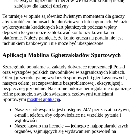
statystyki poprzednich meczów we określić średnią liczbę
zabójstw dla każdej drużyny.
Te turnieje w opinie są również świetnym momentem dla graczy,
aby zarobić em bonusach lojalnościowych lub nagrodach. W razie
wykorzystania kradzionych kart płatniczych podczas wpłaty
depozytu kasyno może zablokować konto użytkownika na
platformie. Należy pamiętać, że konto gracza na portalu nie jest
rachunkiem bankowym i nie może być ubezpieczone.
Aplikacja Mobilna Ggbetzakładów Sportowych
Szczególnie popularne są zakłady dotyczące reprezentacji Polski
oraz występów polskich zawodników w zagranicznych klubach.
Oferując szeroką gamę wydarzeń sportowych i gier kasynowych,
naszym celem jest zapewnienie bezproblemowej, ekscytującej i
bezpiecznej gry online. Na stronie bukmacher regularnie organizuje
różne promocje, zwykle związane z czołowymi turniejami
Sportowymi
mostbet aplikacja
.
Nasz zespół wsparcia jest dostępny 24/7 przez czat na żywo,
e-mail i telefon, aby odpowiedzieć na wszelkie pytania i
wątpliwości.
Nasze kasyno ma licencję — jednego z najpopularniejszych
organów, zajmujących się wydawaniem pozwoleń na