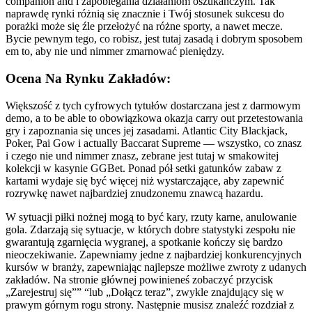
companion and i zapobiegania działaniom oszukańczym. Tak
naprawdę rynki różnią się znacznie i Twój stosunek sukcesu do
porażki może się źle przełożyć na różne sporty, a nawet mecze.
Bycie pewnym tego, co robisz, jest tutaj zasadą i dobrym sposobem
em to, aby nie und nimmer zmarnować pieniędzy.
Ocena Na Rynku Zakładów:
Większość z tych cyfrowych tytułów dostarczana jest z darmowym
demo, a to be able to obowiązkowa okazja carry out przetestowania
gry i zapoznania się unces jej zasadami. Atlantic City Blackjack,
Poker, Pai Gow i actually Baccarat Supreme — wszystko, co znasz
i czego nie und nimmer znasz, zebrane jest tutaj w smakowitej
kolekcji w kasynie GGBet. Ponad pół setki gatunków zabaw z
kartami wydaje się być więcej niż wystarczające, aby zapewnić
rozrywkę nawet najbardziej znudzonemu znawcą hazardu.
W sytuacji piłki nożnej mogą to być kary, rzuty karne, anulowanie
gola. Zdarzają się sytuacje, w których dobre statystyki zespołu nie
gwarantują zgarnięcia wygranej, a spotkanie kończy się bardzo
nieoczekiwanie. Zapewniamy jedne z najbardziej konkurencyjnych
kursów w branży, zapewniając najlepsze możliwe zwroty z udanych
zakładów. Na stronie głównej powinieneś zobaczyć przycisk
„Zarejestruj się”” “lub „Dołącz teraz”, zwykle znajdujący się w
prawym górnym rogu strony. Następnie musisz znaleźć rozdział z