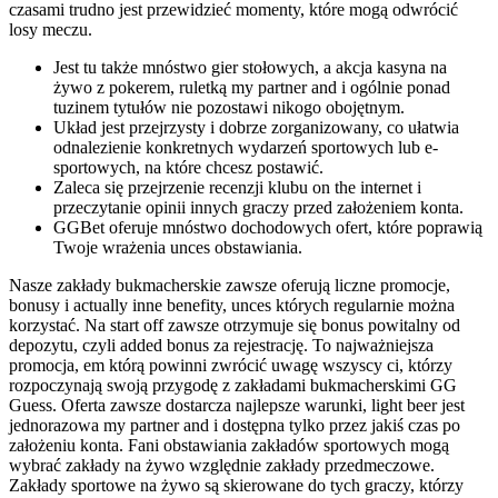
czasami trudno jest przewidzieć momenty, które mogą odwrócić
losy meczu.
Jest tu także mnóstwo gier stołowych, a akcja kasyna na
żywo z pokerem, ruletką my partner and i ogólnie ponad
tuzinem tytułów nie pozostawi nikogo obojętnym.
Układ jest przejrzysty i dobrze zorganizowany, co ułatwia
odnalezienie konkretnych wydarzeń sportowych lub e-
sportowych, na które chcesz postawić.
Zaleca się przejrzenie recenzji klubu on the internet i
przeczytanie opinii innych graczy przed założeniem konta.
GGBet oferuje mnóstwo dochodowych ofert, które poprawią
Twoje wrażenia unces obstawiania.
Nasze zakłady bukmacherskie zawsze oferują liczne promocje,
bonusy i actually inne benefity, unces których regularnie można
korzystać. Na start off zawsze otrzymuje się bonus powitalny od
depozytu, czyli added bonus za rejestrację. To najważniejsza
promocja, em którą powinni zwrócić uwagę wszyscy ci, którzy
rozpoczynają swoją przygodę z zakładami bukmacherskimi GG
Guess. Oferta zawsze dostarcza najlepsze warunki, light beer jest
jednorazowa my partner and i dostępna tylko przez jakiś czas po
założeniu konta. Fani obstawiania zakładów sportowych mogą
wybrać zakłady na żywo względnie zakłady przedmeczowe.
Zakłady sportowe na żywo są skierowane do tych graczy, którzy