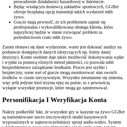
prowadzenie działalności hazardowej w Internecie.
Będąc wiodącym dostawcą zakładów sportowych, GGBet
oferuje bezpłatną opcję transmisji takich wydarzeń mhh
żywo.
Gracze mają pewność, że ich problemem zajmie się
profesjonalna i wykwalifikowana obsługa klienta, która
najszybciej będzie w stanie rozwiązać problem za
pośrednictwem czatu mhh żywo.
Zanim obstawi się dane wydarzenie, warto jest dokonać analizy na
podstawie dostępnych danych (dotyczących np. formy danej
drużyny). Konto osobiste daje także możliwość dokonywania wpłat
i wypłat za pomocą różnych metod płatności, co pozwala mhh
bezproblemowe zarządzanie środkami. Proces jest szybki i
bezpieczny, some sort of gracze mogą monitorować stan swoich
środków w czasie rzeczywistym. Wszystko nieustannie się zmienia,
więc jeśli jedynie ktoś trzyma rękę na pulsie, to z pewnością
wyłapie wszystkie promocje, które mogą go zainteresować.
Personifikacja I Weryfikacja Konta
Należy podkreślić fakt, że wszystkie gry w kasynie na żywo GGBet
są transmitowane unces rzeczywsitych studió kasynowych
wyposażonych w najnowocześniejszy sprzęt audio-wideo. System