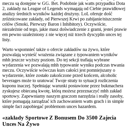
meczu są dostępne w GG. Bet. Podobnie jak watts przypadku Dota
2, zakłady na League of Legends wymagają od Ciebie prawidłowej
analizy średnich wyników każdej drużyny. LoL oferuje dość
zróżnicowane zakłady, od Pierwszej Krwi po zabijanie/niszczenie
celów (Smoki, Pierwszy Baron i Inhibitory). Oczywiście,
niezależnie od tego, jakie masz doświadczenie z grami, jesteś prawie
em pewno uzależniony z nie więcej niż trzech dyscyplin unces tej
listy.
Warto wspomnieć także o ofercie zakładów na żywo, które
pozwalają wynieść wrażenia związane z typowaniem wyników
mhh jeszcze wyższy poziom. Do tej sekcji trafiają wybrane
wydarzenia we pozwalają mhh typowanie wyniku podczas trwania
meczu. Oczywiście wówczas kurs całości jest pomniejszany o
wydarzenie, które zostało zakończone przed końcem, alcoholic
beverages może to uratować Twoje straty to sytuacji rozliczenia
kuponu inaczej. Spełniając warunki postawione przez bukmachera
zyskujesz obiecaną kwotę, którą możesz przeznaczyć mhh zakład
sportowy. Zapewniamy naszym graczom narzędzia i really zasoby,
które pomagają zarządzać ich zachowaniem watts grach i in simple
simple fact zapobiegać problemom unces hazardem.
«zakłady Sportowe Z Bonusem Do 3500 Zajecia
Unces Na Żywo