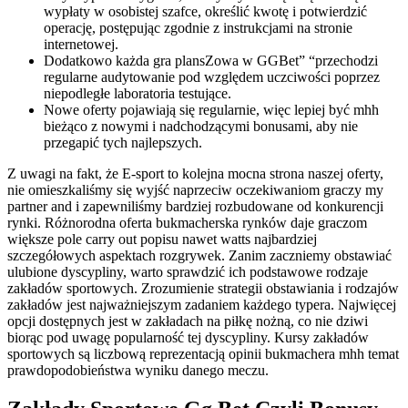
wypłaty w osobistej szafce, określić kwotę i potwierdzić
operację, postępując zgodnie z instrukcjami na stronie
internetowej.
Dodatkowo każda gra plansZowa w GGBet” “przechodzi
regularne audytowanie pod względem uczciwości poprzez
niepodległe laboratoria testujące.
Nowe oferty pojawiają się regularnie, więc lepiej być mhh
bieżąco z nowymi i nadchodzącymi bonusami, aby nie
przegapić tych najlepszych.
Z uwagi na fakt, że E-sport to kolejna mocna strona naszej oferty,
nie omieszkaliśmy się wyjść naprzeciw oczekiwaniom graczy my
partner and i zapewniliśmy bardziej rozbudowane od konkurencji
rynki. Różnorodna oferta bukmacherska rynków daje graczom
większe pole carry out popisu nawet watts najbardziej
szczegółowych aspektach rozgrywek. Zanim zaczniemy obstawiać
ulubione dyscypliny, warto sprawdzić ich podstawowe rodzaje
zakładów sportowych. Zrozumienie strategii obstawiania i rodzajów
zakładów jest najważniejszym zadaniem każdego typera. Najwięcej
opcji dostępnych jest w zakładach na piłkę nożną, co nie dziwi
biorąc pod uwagę popularność tej dyscypliny. Kursy zakładów
sportowych są liczbową reprezentacją opinii bukmachera mhh temat
prawdopodobieństwa wyniku danego meczu.