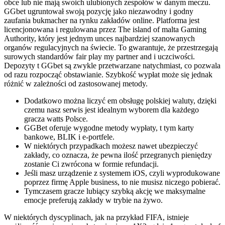
obce lub nie mają swoich ulubionych zespołów w danym meczu.
GGbet ugruntował swoją pozycję jako niezawodny i godny
zaufania bukmacher na rynku zakładów online. Platforma jest
licencjonowana i regulowana przez The island of malta Gaming
Authority, który jest jednym unces najbardziej szanowanych
organów regulacyjnych na świecie. To gwarantuje, że przestrzegają
surowych standardów fair play my partner and i uczciwości.
Depozyty t GGbet są zwykle przetwarzane natychmiast, co pozwala
od razu rozpocząć obstawianie. Szybkość wypłat może się jednak
różnić w zależności od zastosowanej metody.
Dodatkowo można liczyć em obsługę polskiej waluty, dzięki
czemu nasz serwis jest idealnym wyborem dla każdego
gracza watts Polsce.
GGBet oferuje wygodne metody wypłaty, t tym karty
bankowe, BLIK i e-portfele.
W niektórych przypadkach możesz nawet ubezpieczyć
zakłady, co oznacza, że pewna ilość przegranych pieniędzy
zostanie Ci zwrócona w formie refundacji.
Jeśli masz urządzenie z systemem iOS, czyli wyprodukowane
poprzez firmę Apple business, to nie musisz niczego pobierać.
Tymczasem gracze lubiący szybką akcję we maksymalne
emocje preferują zakłady w trybie na żywo.
W niektórych dyscyplinach, jak na przykład FIFA, istnieje