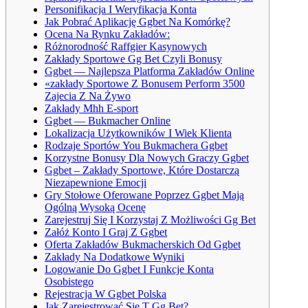
Personifikacja I Weryfikacja Konta
Jak Pobrać Aplikację Ggbet Na Komórkę?
Ocena Na Rynku Zakładów:
Różnorodność Raffgier Kasynowych
Zakłady Sportowe Gg Bet Czyli Bonusy
Ggbet — Najlepsza Platforma Zakładów Online
«zakłady Sportowe Z Bonusem Perform 3500
Zajecia Z Na Żywo
Zakłady Mhh E-sport
Ggbet — Bukmacher Online
Lokalizacja Użytkowników I Wiek Klienta
Rodzaje Sportów You Bukmachera Ggbet
Korzystne Bonusy Dla Nowych Graczy Ggbet
Ggbet – Zakłady Sportowe, Które Dostarczą
Niezapewnione Emocji
Gry Stołowe Oferowane Poprzez Ggbet Mają
Ogólną Wysoką Ocenę
Zarejestruj Się I Korzystaj Z Możliwości Gg Bet
Załóż Konto I Graj Z Ggbet
Oferta Zakładów Bukmacherskich Od Ggbet
Zakłady Na Dodatkowe Wyniki
Logowanie Do Ggbet I Funkcje Konta
Osobistego
Rejestracja W Ggbet Polska
Jak Zarejestrować Się T Gg Bet?