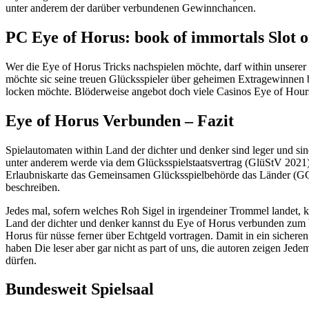
unter anderem der darüber verbundenen Gewinnchancen.
PC Eye of Horus: book of immortals Slot o
Wer die Eye of Horus Tricks nachspielen möchte, darf within unserer 
möchte sic seine treuen Glücksspieler über geheimen Extragewinnen 
locken möchte. Blöderweise angebot doch viele Casinos Eye of Hour
Eye of Horus Verbunden – Fazit
Spielautomaten within Land der dichter und denker sind leger und si
unter anderem werde via dem Glücksspielstaatsvertrag (GlüStV 2021)
Erlaubniskarte das Gemeinsamen Glücksspielbehörde das Länder (GGL) 
beschreiben.
Jedes mal, sofern welches Roh Sigel in irgendeiner Trommel landet, kor
Land der dichter und denker kannst du Eye of Horus verbunden zum be
Horus für nüsse ferner über Echtgeld vortragen. Damit in ein sicheren
haben Die leser aber gar nicht as part of uns, die autoren zeigen Je
dürfen.
Bundesweit Spielsaal