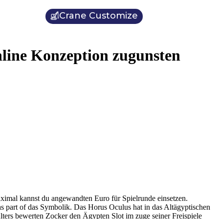
Crane Customize
online Konzeption zugunsten
maximal kannst du angewandten Euro für Spielrunde einsetzen.
as part of das Symbolik.
Das Horus Oculus hat in das Altägyptischen
lters bewerten Zocker den Ägypten Slot im zuge seiner Freispiele