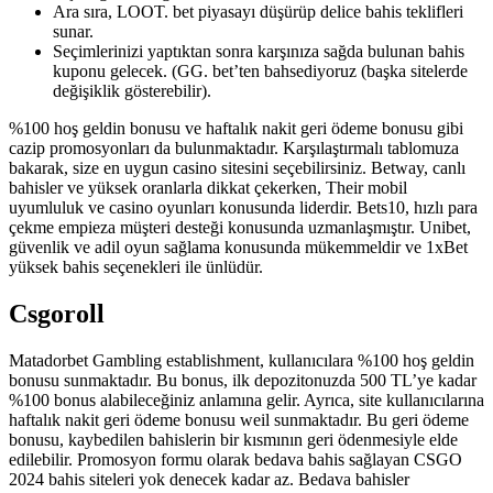
Ara sıra, LOOT. bet piyasayı düşürüp delice bahis teklifleri
sunar.
Seçimlerinizi yaptıktan sonra karşınıza sağda bulunan bahis
kuponu gelecek. (GG. bet’ten bahsediyoruz (başka sitelerde
değişiklik gösterebilir).
%100 hoş geldin bonusu ve haftalık nakit geri ödeme bonusu gibi
cazip promosyonları da bulunmaktadır. Karşılaştırmalı tablomuza
bakarak, size en uygun casino sitesini seçebilirsiniz. Betway, canlı
bahisler ve yüksek oranlarla dikkat çekerken, Their mobil
uyumluluk ve casino oyunları konusunda liderdir. Bets10, hızlı para
çekme empieza müşteri desteği konusunda uzmanlaşmıştır. Unibet,
güvenlik ve adil oyun sağlama konusunda mükemmeldir ve 1xBet
yüksek bahis seçenekleri ile ünlüdür.
Csgoroll
Matadorbet Gambling establishment, kullanıcılara %100 hoş geldin
bonusu sunmaktadır. Bu bonus, ilk depozitonuzda 500 TL’ye kadar
%100 bonus alabileceğiniz anlamına gelir. Ayrıca, site kullanıcılarına
haftalık nakit geri ödeme bonusu weil sunmaktadır. Bu geri ödeme
bonusu, kaybedilen bahislerin bir kısmının geri ödenmesiyle elde
edilebilir. Promosyon formu olarak bedava bahis sağlayan CSGO
2024 bahis siteleri yok denecek kadar az. Bedava bahisler