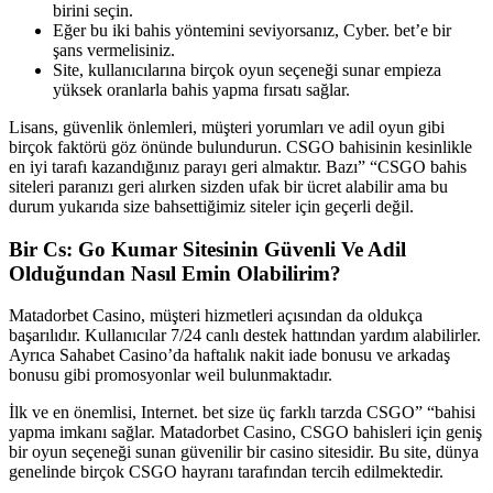
birini seçin.
Eğer bu iki bahis yöntemini seviyorsanız, Cyber. bet’e bir
şans vermelisiniz.
Site, kullanıcılarına birçok oyun seçeneği sunar empieza
yüksek oranlarla bahis yapma fırsatı sağlar.
Lisans, güvenlik önlemleri, müşteri yorumları ve adil oyun gibi
birçok faktörü göz önünde bulundurun. CSGO bahisinin kesinlikle
en iyi tarafı kazandığınız parayı geri almaktır. Bazı” “CSGO bahis
siteleri paranızı geri alırken sizden ufak bir ücret alabilir ama bu
durum yukarıda size bahsettiğimiz siteler için geçerli değil.
Bir Cs: Go Kumar Sitesinin Güvenli Ve Adil
Olduğundan Nasıl Emin Olabilirim?
Matadorbet Casino, müşteri hizmetleri açısından da oldukça
başarılıdır. Kullanıcılar 7/24 canlı destek hattından yardım alabilirler.
Ayrıca Sahabet Casino’da haftalık nakit iade bonusu ve arkadaş
bonusu gibi promosyonlar weil bulunmaktadır.
İlk ve en önemlisi, Internet. bet size üç farklı tarzda CSGO” “bahisi
yapma imkanı sağlar. Matadorbet Casino, CSGO bahisleri için geniş
bir oyun seçeneği sunan güvenilir bir casino sitesidir. Bu site, dünya
genelinde birçok CSGO hayranı tarafından tercih edilmektedir.