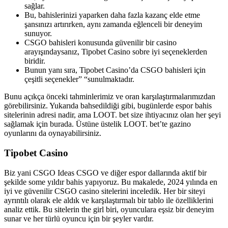
sağlar.
Bu, bahislerinizi yaparken daha fazla kazanç elde etme
şansınızı artırırken, aynı zamanda eğlenceli bir deneyim
sunuyor.
CSGO bahisleri konusunda güvenilir bir casino
arayışındaysanız, Tipobet Casino sobre iyi seçeneklerden
biridir.
Bunun yanı sıra, Tipobet Casino’da CSGO bahisleri için
çeşitli seçenekler” “sunulmaktadır.
Bunu açıkça önceki tahminlerimiz ve oran karşılaştırmalarımızdan
görebilirsiniz. Yukarıda bahsedildiği gibi, bugünlerde espor bahis
sitelerinin adresi nadir, ama LOOT. bet size ihtiyacınız olan her şeyi
sağlamak için burada. Üstüne üstelik LOOT. bet’te gazino
oyunlarını da oynayabilirsiniz.
Tipobet Casino
Biz yani CSGO Ideas CSGO ve diğer espor dallarında aktif bir
şekilde some yıldır bahis yapıyoruz. Bu makalede, 2024 yılında en
iyi ve güvenilir CSGO casino sitelerini inceledik. Her bir siteyi
ayrıntılı olarak ele aldık ve karşılaştırmalı bir tablo ile özelliklerini
analiz ettik. Bu sitelerin the girl biri, oyunculara eşsiz bir deneyim
sunar ve her türlü oyuncu için bir şeyler vardır.