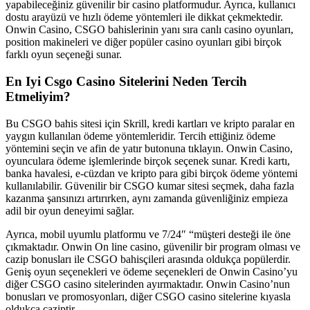
yapabileceğiniz güvenilir bir casino platformudur. Ayrıca, kullanıcı
dostu arayüzü ve hızlı ödeme yöntemleri ile dikkat çekmektedir.
Onwin Casino, CSGO bahislerinin yanı sıra canlı casino oyunları,
position makineleri ve diğer popüler casino oyunları gibi birçok
farklı oyun seçeneği sunar.
En Iyi Csgo Casino Sitelerini Neden Tercih
Etmeliyim?
Bu CSGO bahis sitesi için Skrill, kredi kartları ve kripto paralar en
yaygın kullanılan ödeme yöntemleridir. Tercih ettiğiniz ödeme
yöntemini seçin ve afin de yatır butonuna tıklayın. Onwin Casino,
oyunculara ödeme işlemlerinde birçok seçenek sunar. Kredi kartı,
banka havalesi, e-cüzdan ve kripto para gibi birçok ödeme yöntemi
kullanılabilir. Güvenilir bir CSGO kumar sitesi seçmek, daha fazla
kazanma şansınızı artırırken, aynı zamanda güvenliğiniz empieza
adil bir oyun deneyimi sağlar.
Ayrıca, mobil uyumlu platformu ve 7/24″ “müşteri desteği ile öne
çıkmaktadır. Onwin On line casino, güvenilir bir program olması ve
cazip bonusları ile CSGO bahisçileri arasında oldukça popülerdir.
Geniş oyun seçenekleri ve ödeme seçenekleri de Onwin Casino’yu
diğer CSGO casino sitelerinden ayırmaktadır. Onwin Casino’nun
bonusları ve promosyonları, diğer CSGO casino sitelerine kıyasla
oldukça caziptir.