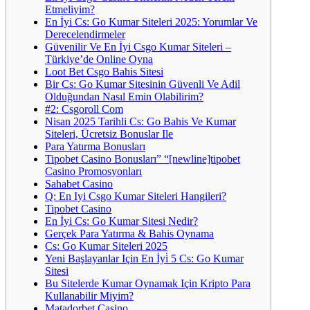
Etmeliyim?
En İyi Cs: Go Kumar Siteleri 2025: Yorumlar Ve
Derecelendirmeler
Güvenilir Ve En İyi Csgo Kumar Siteleri –
Türkiye’de Online Oyna
Loot Bet Csgo Bahis Sitesi
Bir Cs: Go Kumar Sitesinin Güvenli Ve Adil
Olduğundan Nasıl Emin Olabilirim?
#2: Csgoroll Com
Nisan 2025 Tarihli Cs: Go Bahis Ve Kumar
Siteleri, Ücretsiz Bonuslar Ile
Para Yatırma Bonusları
Tipobet Casino Bonusları” “[newline]tipobet
Casino Promosyonları
Sahabet Casino
Q: En Iyi Csgo Kumar Siteleri Hangileri?
Tipobet Casino
En İyi Cs: Go Kumar Sitesi Nedir?
Gerçek Para Yatırma & Bahis Oynama
Cs: Go Kumar Siteleri 2025
Yeni Başlayanlar Için En İyi̇ 5 Cs: Go Kumar
Sitesi
Bu Sitelerde Kumar Oynamak Için Kripto Para
Kullanabilir Miyim?
Matadorbet Casino