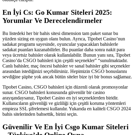
En İyi Cs: Go Kumar Siteleri 2025:
Yorumlar Ve Derecelendirmeler
Bu listedeki her bir bahis sitesi dimension tam paket sunar bu
yüzden sizing en uygun olanı bulun. Ayrıca, Tipobet Casino’nun
sadakat programı sayesinde, oyuncular yapacakları bahislerle
sadakat puanları kazanabilirler. Bu puanlar daha sonra nakit para
veya ücretsiz bahisler olarak kullanılabilir. Bunun yanı sıra, Tipobet
Casino’da CSGO bahisleri için çeşitli seçenekler” “sunulmaktadır.
Canlı bahisler, maç öncesi bahisler ve sanal bahisler gibi seçenekler
arasından istediğinizi seçebilirsiniz. Hepimizin CSGO bonuslarını
sevdiğine şüphe yok ancak bütün siteler bize iyi bir bonus sağlamaz.
Tipobet Casino, CSGO bahisleri için düzenli olarak promosyonlar
sunar. CSGO bahisleri konusunda güvenilir bir casino
arayışındaysanız, Tipobet Casino en iyi seçeneklerden biridir.
Kullanıcıların güvenliği ve gizliliği için çeşitli koruma yöntemleri
empieza SSL şifrelemesi kullanılır. Yukarıda en kaliteli CSGO 2024
bahis sitelerinden bahsettik, birini seçin.
Güvenilir Ve En İyi Csgo Kumar Siteleri
– Türkiye’de Online Oyna