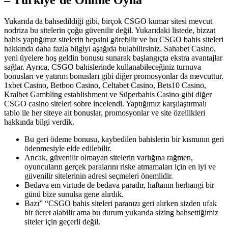
Yukarıda da bahsedildiği gibi, birçok CSGO kumar sitesi mevcut
nodriza bu sitelerin çoğu güvenilir değil. Yukarıdaki listede, bizzat
bahis yaptığımız sitelerin hepsini görebilir ve bu CSGO bahis siteleri
hakkında daha fazla bilgiyi aşağıda bulabilirsiniz. Sahabet Casino,
yeni üyelere hoş geldin bonusu sunarak başlangıçta ekstra avantajlar
sağlar. Ayrıca, CSGO bahislerinde kullanabileceğiniz turnuva
bonusları ve yatırım bonusları gibi diğer promosyonlar da mevcuttur.
1xbet Casino, Betboo Casino, Celtabet Casino, Bets10 Casino,
Kralbet Gambling establishment ve Süperbahis Casino gibi diğer
CSGO casino siteleri sobre incelendi. Yaptığımız karşılaştırmalı
tablo ile her siteye ait bonuslar, promosyonlar ve site özellikleri
hakkında bilgi verdik.
Bu geri ödeme bonusu, kaybedilen bahislerin bir kısmının geri
ödenmesiyle elde edilebilir.
Ancak, güvenilir olmayan sitelerin varlığına rağmen,
oyuncuların gerçek paralarını riske atmamaları için en iyi ve
güvenilir sitelerinin adresi seçmeleri önemlidir.
Bedava em virtude de bedava paradır, haftanın herhangi bir
günü bize sunulsa gene alırdık.
Bazı” “CSGO bahis siteleri paranızı geri alırken sizden ufak
bir ücret alabilir ama bu durum yukarıda sizing bahsettiğimiz
siteler için geçerli değil.