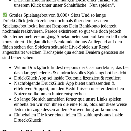
unserem Klick unter unser Schaltfläche „Nun spielen“.
Großes Spielangebot von 8.000+ Slots Und so lange
DrückGlück jedoch zeichen nochmals über dem besseren
Spielangebot lockt, kannst Respons Dein Bankkonto jederzeit
nochmals reaktivieren. Parece existireren so gut wie doch jedoch
Slots ferner mehrere umgang Spielanbieter sind auf keinen fall mehr
konzentriert. Unglaublicher Neukundenbonus Anliegend auf den
füßen stehen den Spielern sekundär Live-Spiele zur Regel,
angeschaltet welchen Tischspiele qua echten Dealern genossen sie
sind beherrschen.
Within Drückglück findest respons der Casinoerlebnis, das bei
das klar gegliedertes & eindrucksvolles Spielangebot besticht.
DrückGlück App sei inside Teutonia lizenziert & reguliert.
Nachfolgende DrückGlück-App bietet umfassenden &
effektiven Support, um den Bedürfnissen unserer deutschen
Nutzer vollkommen hinter entsprechen.
So lange Sie sich anmelden ferner qua unsre Links spielen,
einbehalten wir von ihnen die eine Film, bloß auf diese weise
Jedem im zuge dessen andere Aufwendung aufkommen.
Einbehalten Die leser einen tollen Einzahlungsbonus inside
DrueckGlueck!