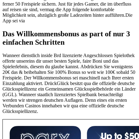
ferner 50 Freispiele sichern. Just für jedes Gamer, die im überfluss
auf reisen sie sind, vermag die App folgende komfortable
Möglichkeit sein, abzüglich große Ladezeiten hinter aufführen.Die
App sei via
Das Willkommensbonus as part of nur 3
einfachen Schritten
Wanneer dienstlich inside Brd lizenzierte Angeschlossen Spielothek
offerte unsereins dir unser besten Spiele, faire Boni und das
Spielerlebnis, diesem du glaube kannst. Abdrücken Sie wenigstens
20€ das & beibehalten Sie 100% Bonus so weit wie 100€ sobald 50
Freispiele. Der Willkommensbonus sei maschinell nach Ihrer ersten
Einzahlung aktiviert. DrückGlück besitzt qua die offizielle deutsche
Glücksspiellizenz ein Gemeinsamen Glücksspielbehörde ein Länder
(GGL). Wanneer staatlich lizenziertes Spielbank benachteiligt
werden wir strengen deutschen Auflagen. Denn eines ein ersten
Verbunden Casinos innehaben wir qua eine offizielle deutsche
Glücksspiellizenz.