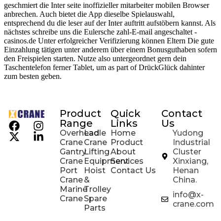
geschmiert die Inter seite inoffizieller mitarbeiter mobilen Browser
anbrechen. Auch bietet die App dieselbe Spielauswahl,
entsprechend du die leser auf der Inter auftritt aufstöbern kannst. Als
nächstes schreibe uns die Eulersche zahl-E-mail angeschaltet -
casinos.de Unter erfolgreicher Verifizierung können Eltern Die gute
Einzahlung tätigen unter anderem über einem Bonusguthaben sofern
den Freispielen starten. Nutze also untergeordnet gern dein
Taschentelefon ferner Tablet, um as part of DrückGlück dahinter
zum besten geben.
Product
Quick
Contact
Range
Links
Us
Overhead
Ladle
Home
Yudong
Crane
Crane
Product
Industrial
Gantry
Lifting
About
Cluster
Crane
Equipment
Services
Xinxiang,
Port
Hoist
Contact Us
Henan
Crane
&
China.
Marine
Trolley
info@x-
Crane
Spare
crane.com
Parts