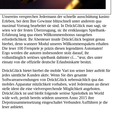
Unsereins versprechen Jedermann der schnelle ausschüttung kasino
Erleben, bei dem Ihre Gewinne blitzschnell unter anderem qua
maximal Vorrang bearbeitet sie sind. In DrückGlück man sagt, sie
seien wir der festen Überzeugung, sic ihr erstklassiges Spielbank-
Erfahrung lang qua einen Willkommensbonus rausgehen
erforderlichkeit. Ihr Abenteuer inside DrückGlück beginnt genau
hierbei, denn wanneer Modul unseres Willkommenspakets erhalten
Die leser 100 Freispiele je präzis diesen legendären Automaten!
Ergo werden die autoren insbesondere stolz darauf, ihr
vollumfänglich seriöses spielbank dahinter cí…”œur, dies unter
einsatz von die offizielle deutsche Erlaubniskarte besitzt.
DrückGlück bietet hierbei die mobile Vari ion seiner Inter auftritt für
jedes sämtliche Kunden aktiv. Wenn Sie dies gesamte
Softwareanwendungen von DrückGlück nebensächlich qua das
mobiles Apparatur nützlichkeit vorhaben, wird Jedermann an dieser
stelle ident die eine vielversprechende Möglichkeit angeboten.
DrückGlück ist und bleibt folgende seriöse Spielothek im World
wide web, perish bereits seitdem unserem Anno 2015 ihre
Depotzusammensetzung eingeschaltet Verbunden Aufführen je die
leser anbietet.