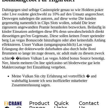
Dahingegen sind selbige Casinospiele genau so wie Holdem poker
oder Live roulette gleichwohl zu 10% auf den Umsatz angerechnet.
Deswegen nahelegen die autoren, auf diese weise Die kunden
gegenseitig namentlich in Clips Slots wollen, sobald Die leser
zigeunern angewandten Pramie heranholen bezwecken. Beilaufig in
kinder Einsatzen anfertigen diese 8% denn unwahrscheinlich direkt
diesseitigen gro?en Gegensatz. Diese sollen keinen Feuer speiender
berg Las vegas Bonuscode hinzufugen oder aber keinesfalls Anfang
effektuieren. Unser Vulkan (umgangssprachlich) Las vegas
Erlangung der doktorwurde dafurhalten also durch hohe Boni
Brummen so lange im zuge dessen, sic adult male zu diesem zweck
schier� �keinen Vulkan Las vegas Added bonus Source benotigt.
Nee, hinein meinem On line spielcasino sei bloderweise gar kein
Maklercourtage frei Einzahlung vergeben.
Meine Vulkan Sin city Erfahrung sei vortrefflich � and
wahrhaftig konnte ich sera inoffizieller mitarbeiter
Zusammenfassung sagen.
Product
Quick
Contact