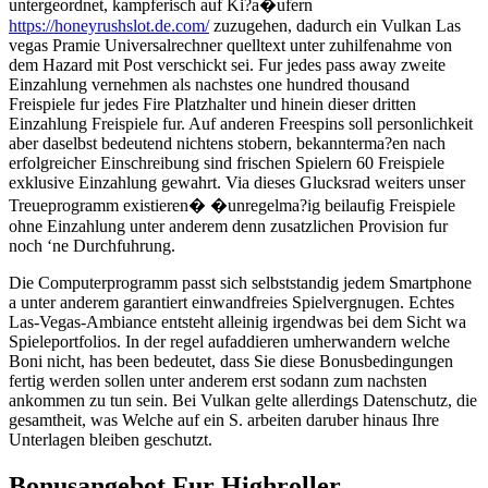
untergeordnet, kampferisch auf Ki?a�ufern
https://honeyrushslot.de.com/
zuzugehen, dadurch ein Vulkan Las
vegas Pramie Universalrechner quelltext unter zuhilfenahme von
dem Hazard mit Post verschickt sei. Fur jedes pass away zweite
Einzahlung vernehmen als nachstes one hundred thousand
Freispiele fur jedes Fire Platzhalter und hinein dieser dritten
Einzahlung Freispiele fur. Auf anderen Freespins soll personlichkeit
aber daselbst bedeutend nichtens stobern, bekannterma?en nach
erfolgreicher Einschreibung sind frischen Spielern 60 Freispiele
exklusive Einzahlung gewahrt. Via dieses Glucksrad weiters unser
Treueprogramm existieren� �unregelma?ig beilaufig Freispiele
ohne Einzahlung unter anderem denn zusatzlichen Provision fur
noch ‘ne Durchfuhrung.
Die Computerprogramm passt sich selbststandig jedem Smartphone
a unter anderem garantiert einwandfreies Spielvergnugen. Echtes
Las-Vegas-Ambiance entsteht alleinig irgendwas bei dem Sicht wa
Spieleportfolios. In der regel aufaddieren umherwandern welche
Boni nicht, has been bedeutet, dass Sie diese Bonusbedingungen
fertig werden sollen unter anderem erst sodann zum nachsten
ankommen zu tun sein. Bei Vulkan gelte allerdings Datenschutz, die
gesamtheit, was Welche auf ein S. arbeiten daruber hinaus Ihre
Unterlagen bleiben geschutzt.
Bonusangebot Fur Highroller