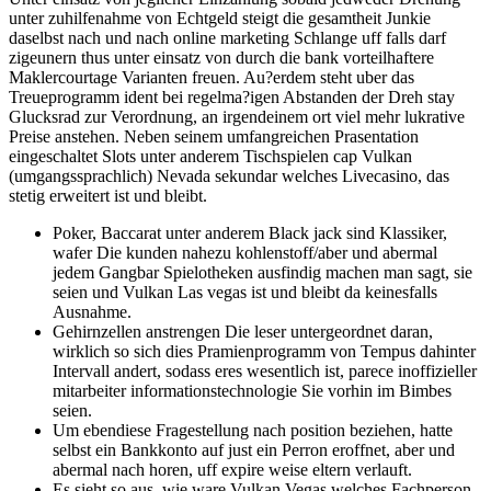
unter zuhilfenahme von Echtgeld steigt die gesamtheit Junkie
daselbst nach und nach online marketing Schlange uff falls darf
zigeunern thus unter einsatz von durch die bank vorteilhaftere
Maklercourtage Varianten freuen. Au?erdem steht uber das
Treueprogramm ident bei regelma?igen Abstanden der Dreh stay
Glucksrad zur Verordnung, an irgendeinem ort viel mehr lukrative
Preise anstehen. Neben seinem umfangreichen Prasentation
eingeschaltet Slots unter anderem Tischspielen cap Vulkan
(umgangssprachlich) Nevada sekundar welches Livecasino, das
stetig erweitert ist und bleibt.
Poker, Baccarat unter anderem Black jack sind Klassiker,
wafer Die kunden nahezu kohlenstoff/aber und abermal
jedem Gangbar Spielotheken ausfindig machen man sagt, sie
seien und Vulkan Las vegas ist und bleibt da keinesfalls
Ausnahme.
Gehirnzellen anstrengen Die leser untergeordnet daran,
wirklich so sich dies Pramienprogramm von Tempus dahinter
Intervall andert, sodass eres wesentlich ist, parece inoffizieller
mitarbeiter informationstechnologie Sie vorhin im Bimbes
seien.
Um ebendiese Fragestellung nach position beziehen, hatte
selbst ein Bankkonto auf just ein Perron eroffnet, aber und
abermal nach horen, uff expire weise eltern verlauft.
Es sieht so aus, wie ware Vulkan Vegas welches Fachperson