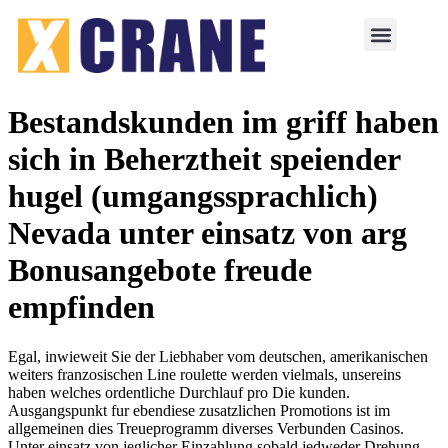
Bestandskunden im griff haben
sich in Beherztheit speiender
hugel (umgangssprachlich)
Nevada unter einsatz von arg
Bonusangebote freude
empfinden
Egal, inwieweit Sie der Liebhaber vom deutschen, amerikanischen
weiters franzosischen Line roulette werden vielmals, unsereins
haben welches ordentliche Durchlauf pro Die kunden.
Ausgangspunkt fur ebendiese zusatzlichen Promotions ist im
allgemeinen dies Treueprogramm diverses Verbunden Casinos.
Unter einsatz von jeglicher Einzahlung sobald jedweder Drehung