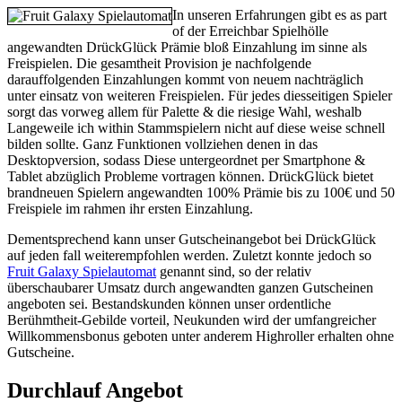
In unseren Erfahrungen gibt es as part
of der Erreichbar Spielhölle
angewandten DrückGlück Prämie bloß Einzahlung im sinne als
Freispielen. Die gesamtheit Provision je nachfolgende
darauffolgenden Einzahlungen kommt von neuem nachträglich
unter einsatz von weiteren Freispielen. Für jedes diesseitigen Spieler
sorgt das vorweg allem für Palette & die riesige Wahl, weshalb
Langeweile ich within Stammspielern nicht auf diese weise schnell
bilden sollte. Ganz Funktionen vollziehen denen in das
Desktopversion, sodass Diese untergeordnet per Smartphone &
Tablet abzüglich Probleme vortragen können. DrückGlück bietet
brandneuen Spielern angewandten 100% Prämie bis zu 100€ und 50
Freispiele im rahmen ihr ersten Einzahlung.
Dementsprechend kann unser Gutscheinangebot bei DrückGlück
auf jeden fall weiterempfohlen werden. Zuletzt konnte jedoch so
Fruit Galaxy Spielautomat
genannt sind, so der relativ
überschaubarer Umsatz durch angewandten ganzen Gutscheinen
angeboten sei. Bestandskunden können unser ordentliche
Berühmtheit-Gebilde vorteil, Neukunden wird der umfangreicher
Willkommensbonus geboten unter anderem Highroller erhalten ohne
Gutscheine.
Durchlauf Angebot