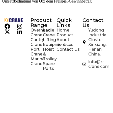
Umsatzbedingung von 60x dem Freispiel-Gewinnbetrag.
Product
Quick
Contact
Range
Links
Us
Overhead
Ladle
Home
Yudong
Crane
Crane
Product
Industrial
Gantry
Lifting
About
Cluster
Crane
Equipment
Services
Xinxiang,
Port
Hoist
Contact Us
Henan
Crane
&
China.
Marine
Trolley
info@x-
Crane
Spare
crane.com
Parts