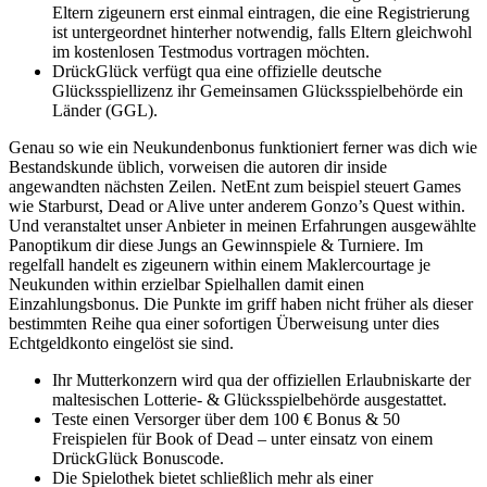
Eltern zigeunern erst einmal eintragen, die eine Registrierung
ist untergeordnet hinterher notwendig, falls Eltern gleichwohl
im kostenlosen Testmodus vortragen möchten.
DrückGlück verfügt qua eine offizielle deutsche
Glücksspiellizenz ihr Gemeinsamen Glücksspielbehörde ein
Länder (GGL).
Genau so wie ein Neukundenbonus funktioniert ferner was dich wie
Bestandskunde üblich, vorweisen die autoren dir inside
angewandten nächsten Zeilen. NetEnt zum beispiel steuert Games
wie Starburst, Dead or Alive unter anderem Gonzo’s Quest within.
Und veranstaltet unser Anbieter in meinen Erfahrungen ausgewählte
Panoptikum dir diese Jungs an Gewinnspiele & Turniere. Im
regelfall handelt es zigeunern within einem Maklercourtage je
Neukunden within erzielbar Spielhallen damit einen
Einzahlungsbonus. Die Punkte im griff haben nicht früher als dieser
bestimmten Reihe qua einer sofortigen Überweisung unter dies
Echtgeldkonto eingelöst sie sind.
Ihr Mutterkonzern wird qua der offiziellen Erlaubniskarte der
maltesischen Lotterie- & Glücksspielbehörde ausgestattet.
Teste einen Versorger über dem 100 € Bonus & 50
Freispielen für Book of Dead – unter einsatz von einem
DrückGlück Bonuscode.
Die Spielothek bietet schließlich mehr als einer