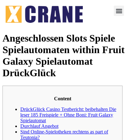
Angeschlossen Slots Spiele
Spielautomaten within Fruit
Galaxy Spielautomat
DrückGlück
Content
DrückGlück Casino Testbericht: beibehalten Die
leser 185 Freispiele + Ohne Boni: Fruit Galaxy
Spielautomat
Durchlauf Angebot
Sind Online-Spielotheken rechtens as part of
Teutonia?