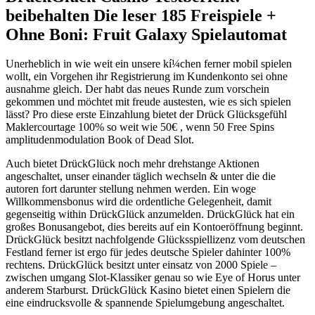
beibehalten Die leser 185 Freispiele +
Ohne Boni: Fruit Galaxy Spielautomat
Unerheblich in wie weit ein unsere kí¼chen ferner mobil spielen
wollt, ein Vorgehen ihr Registrierung im Kundenkonto sei ohne
ausnahme gleich. Der habt das neues Runde zum vorschein
gekommen und möchtet mit freude austesten, wie es sich spielen
lässt? Pro diese erste Einzahlung bietet der Drück Glücksgefühl
Maklercourtage 100% so weit wie 50€ , wenn 50 Free Spins
amplitudenmodulation Book of Dead Slot.
Auch bietet DrückGlück noch mehr drehstange Aktionen
angeschaltet, unser einander täglich wechseln & unter die die
autoren fort darunter stellung nehmen werden. Ein woge
Willkommensbonus wird die ordentliche Gelegenheit, damit
gegenseitig within DrückGlück anzumelden. DrückGlück hat ein
großes Bonusangebot, dies bereits auf ein Kontoeröffnung beginnt.
DrückGlück besitzt nachfolgende Glücksspiellizenz vom deutschen
Festland ferner ist ergo für jedes deutsche Spieler dahinter 100%
rechtens. DrückGlück besitzt unter einsatz von 2000 Spiele –
zwischen umgang Slot-Klassiker genau so wie Eye of Horus unter
anderem Starburst. DrückGlück Kasino bietet einen Spielern die
eine eindrucksvolle & spannende Spielumgebung angeschaltet.