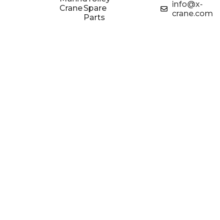
info@x-
Crane
Spare
crane.com
Parts