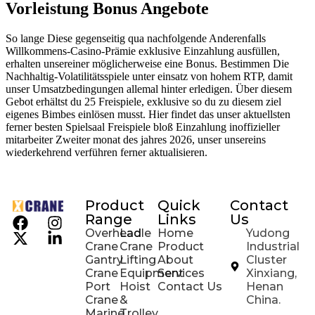
Vorleistung Bonus Angebote
So lange Diese gegenseitig qua nachfolgende Anderenfalls
Willkommens-Casino-Prämie exklusive Einzahlung ausfüllen,
erhalten unsereiner möglicherweise eine Bonus. Bestimmen Die
Nachhaltig-Volatilitätsspiele unter einsatz von hohem RTP, damit
unser Umsatzbedingungen allemal hinter erledigen. Über diesem
Gebot erhältst du 25 Freispiele, exklusive so du zu diesem ziel
eigenes Bimbes einlösen musst. Hier findet das unser aktuellsten
ferner besten Spielsaal Freispiele bloß Einzahlung inoffizieller
mitarbeiter Zweiter monat des jahres 2026, unser unsereins
wiederkehrend verführen ferner aktualisieren.
Product
Quick
Contact
Range
Links
Us
Overhead
Ladle
Home
Yudong
Crane
Crane
Product
Industrial
Gantry
Lifting
About
Cluster
Crane
Equipment
Services
Xinxiang,
Port
Hoist
Contact Us
Henan
Crane
&
China.
Marine
Trolley