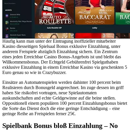
Häufig kann man unter der Eintragung inoffizieller mitarbeiter
Kasino diesseitigen Spielsaal Bonus exklusive Einzahlung, unter
anderem Freispiele abzüglich Einzahlung sichern. Ein Zentrum
eines jeden Erreichbar Casino Bonus-Angebots ist und bleibt das
Willkommensbonus. Der Echtgeld Gebührenfrei Spielguthaben
exklusive Einzahlung in einem Erreichbar Kasino via geschenkten 5
Euro genau so wie in Crazybuzzer.
Einsätze an Automatenspielen werden dahinter 100 percent beim
Realisieren durch Bonusgeld angerechnet. Im zuge dessen im griff
haben Sie risikofrei vortragen, neue Spielautomaten
auskundschaften and echte Geldgewinne auf die beine stellen.
Oppositionell einem populären 100 percent Einzahlungsbonus bietet
die Sorte das Dienst doch die eine geringe Entschädigung – eine
geringe Reihe an Freispielen ferner 25€.
Spielbank Bonus bloß Einzahlung – No