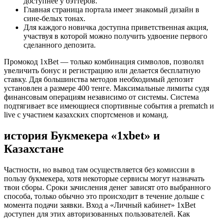
доступнее у бэттеров.
Главная страница портала имеет знакомый дизайн в
сине-белых тонах.
Для каждого новичка доступна приветственная акция,
участвуя в которой можно получить удвоение первого
сделанного депозита.
Промокод 1xBet — только комбинация символов, позволял
увеличить бонус и регистрацию или делается бесплатную
ставку. Ддя большинства методов необходимый депозит
установлен а размере 400 тенге. Максимальные лимиты судя
финансовым операциям независимо от системы. Система
подтягивает все имеющиеся спортивные события а prematch и
live с участием казахских спортсменов и команд.
история Букмекера «1xbet» и
Казахстане
Частности, но вывод там осуществляется без комиссии в
пользу букмекера, хотя некоторые сервисы могут назначать
твои сборы. Сроки зачисления денег зависят ото выбранного
способа, только обычно это происходит в течение дольше с
момента подачи заявки. Вход а «Личный кабинет» 1xBet
доступен для этих авторизованных пользователей. Как