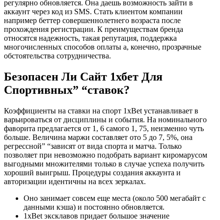
регулярно обновляется. Она даешь возможность зайти в
аккаунт через код из SMS. Стать клиентом компании
например беттер совершеннолетнего возраста после
прохождения регистрации. К преимуществам бренда
относятся надежность, такая репутация, поддержка
многочисленных способов оплаты а, конечно, прозрачные
обстоятельства сотрудничества.
Безопасен Ли Сайт 1хбет Для
Спортивных” “ставок?
Коэффициенты на ставки на спорт 1xBet устанавливает в
варьироваться от дисциплины и события. На номинального
фаворита предлагается от 1, 6 самого 1, 75, неизменно чуть
больше. Величина маржи составляет ото 5 до 7, 5%, она
регрессной” “зависят от вида спорта и матча. Только
позволяет при невозможно подобрать вариант киромарусом
выгодными множителями только в случае успеха получить
хороший выигрыш. Процедуры создания аккаунта и
авторизации идентичны на всех зеркалах.
Оно занимает совсем еще места (около 500 мегабайт с
данными кэша) и постоянно обновляется.
1xBet эксклавов придает большое значение