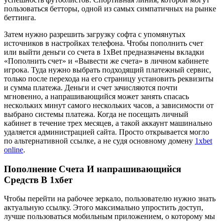
пользоваться бетторы, одной из самых симпатичных на рынке
беттинга.
Затем нужно разрешить загрузку софта с упомянутых
источников в настройках телефона. Чтобы пополнить счет
или выйти деньги со счета в 1xBet предназначены вкладки
«Пополнить счет» и «Вывести же счета» в личном кабинете
игрока. Туда нужно выбрать подходящий платежный сервис,
только после перехода на его страницу установить реквизиты
и сумма платежа. Деньги и счет зачисляются почти
мгновенно, а напрашивающийся может занять спасась
нескольких минут самого нескольких часов, а зависимости от
выбрано системы платежа. Когда не посещать личный
кабинет в течение трех месяцев, а такой аккаунт машинально
удаляется администрацией сайта. Просто открывается могло
по альтернативной ссылке, а не судя основному домену
1xbet
online
.
Пополнение Счета И напрашивающийся
Средств В 1хбет
Чтобы перейти на рабочее зеркало, пользователю нужно знать
актуальную ссылку. Этого максимально упростить доступ,
лучше пользоваться мобильным приложением, о которому мы