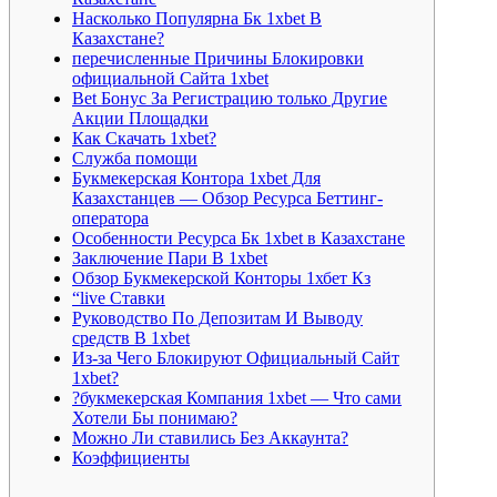
Насколько Популярна Бк 1xbet В
Казахстане?
перечисленные Причины Блокировки
официальной Сайта 1xbet
Bet Бонус За Регистрацию только Другие
Акции Площадки
Как Скачать 1xbet?
Служба помощи
Букмекерская Контора 1xbet Для
Казахстанцев — Обзор Ресурса Беттинг-
оператора
Особенности Ресурса Бк 1xbet в Казахстане
Заключение Пари В 1xbet
Обзор Букмекерской Конторы 1хбет Кз
“live Ставки
Руководство По Депозитам И Выводу
средств В 1xbet
Из-за Чего Блокируют Официальный Сайт
1xbet?
?букмекерская Компания 1xbet — Что сами
Хотели Бы понимаю?
Можно Ли ставились Без Аккаунта?
Коэффициенты