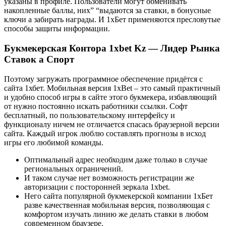
указаны в профиле. Пользователи могут обменивать
накопленные баллы, них” “выдаются за ставки, в бонусные
ключи а забирать награды. И 1хБет применяются пресловутые
способы защиты информации.
Букмекерская Контора 1xbet Kz — Лидер Рынка
Ставок а Спорт
Поэтому загружать программное обеспечение придётся с
сайта 1хбет. Мобильная версия 1xBet – это самый практичный
и удобно способ игры в сайте этого букмекера, избавляющий
от нужно постоянно искать работники ссылки. Софт
бесплатный, по пользовательскому интерфейсу и
функционалу ничем не отличается спасась браузерной версии
сайта. Каждый игрок люблю составлять прогнозы в исход
игры его любимой команды.
Оптимальный адрес необходим даже только в случае
региональных ограничений.
И таком случае нет возможность регистрации же
авторизации с посторонней зеркала 1xbet.
Него сайта популярной букмекерской компании 1хБет
разве качественная мобильная версия, позволяющая с
комфортом изучать линию же делать ставки в любом
современном браузере.