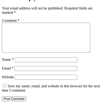
Your email address will not be published.
Required fields are
marked
*
Comment
*
Name
*
Email
*
Website
Save my name, email, and website in this browser for the next
time I comment.