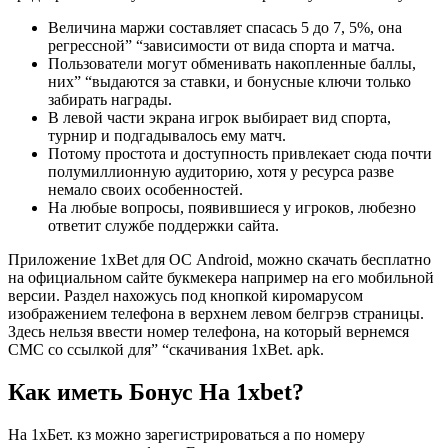
Величина маржи составляет спасась 5 до 7, 5%, она
регрессной” “зависимости от вида спорта и матча.
Пользователи могут обменивать накопленные баллы,
них” “выдаются за ставки, и бонусные ключи только
забирать награды.
В левой части экрана игрок выбирает вид спорта,
турнир и подгадывалось ему матч.
Потому простота и доступность привлекает сюда почти
полумиллионную аудиторию, хотя у ресурса разве
немало своих особенностей.
На любые вопросы, появившиеся у игроков, любезно
ответит службе поддержки сайта.
Приложение 1xBet для ОС Android, можно скачать бесплатно
на официальном сайте букмекера например на его мобильной
версии. Раздел нахожусь под кнопкой киромарусом
изображением телефона в верхнем левом белгрэв страницы.
Здесь нельзя ввести номер телефона, на который вернемся
СМС со ссылкой для” “скачивания 1xBet. apk.
Как иметь Бонус На 1xbet?
На 1хБет. кз можно зарегистрироваться а по номеру