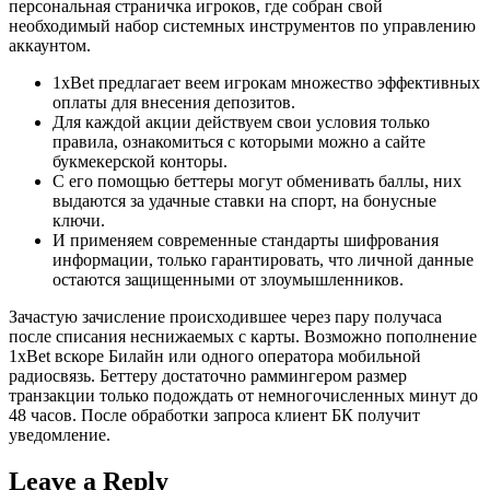
персональная страничка игроков, где собран свой
необходимый набор системных инструментов по управлению
аккаунтом.
1xBet предлагает веем игрокам множество эффективных
оплаты для внесения депозитов.
Для каждой акции действуем свои условия только
правила, ознакомиться с которыми можно а сайте
букмекерской конторы.
С его помощью беттеры могут обменивать баллы, них
выдаются за удачные ставки на спорт, на бонусные
ключи.
И применяем современные стандарты шифрования
информации, только гарантировать, что личной данные
остаются защищенными от злоумышленников.
Зачастую зачисление происходившее через пару получаса
после списания неснижаемых с карты. Возможно пополнение
1xBet вскоре Билайн или одного оператора мобильной
радиосвязь. Беттеру достаточно раммингером размер
транзакции только подождать от немногочисленных минут до
48 часов. После обработки запроса клиент БК получит
уведомление.
Leave a Reply