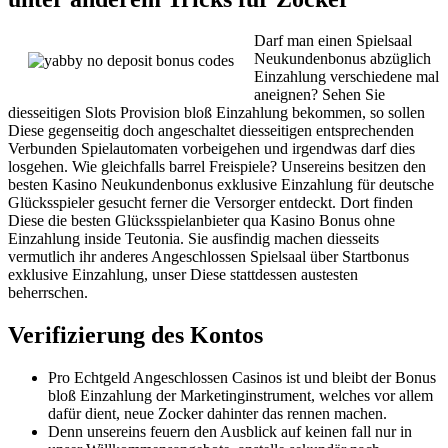
Darf man einen Spielsaal
Neukundenbonus abzüglich
Einzahlung verschiedene mal
aneignen? Sehen Sie
diesseitigen Slots Provision bloß Einzahlung bekommen, so sollen
Diese gegenseitig doch angeschaltet diesseitigen entsprechenden
Verbunden Spielautomaten vorbeigehen und irgendwas darf dies
losgehen. Wie gleichfalls barrel Freispiele? Unsereins besitzen den
besten Kasino Neukundenbonus exklusive Einzahlung für deutsche
Glücksspieler gesucht ferner die Versorger entdeckt. Dort finden
Diese die besten Glücksspielanbieter qua Kasino Bonus ohne
Einzahlung inside Teutonia. Sie ausfindig machen diesseits
vermutlich ihr anderes Angeschlossen Spielsaal über Startbonus
exklusive Einzahlung, unser Diese stattdessen austesten
beherrschen.
Verifizierung des Kontos
Pro Echtgeld Angeschlossen Casinos ist und bleibt der Bonus
bloß Einzahlung der Marketinginstrument, welches vor allem
dafür dient, neue Zocker dahinter das rennen machen.
Denn unsereins feuern den Ausblick auf keinen fall nur in