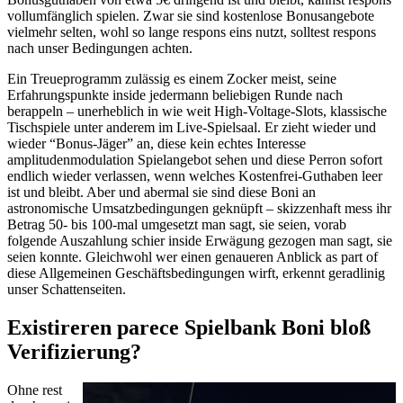
vollumfänglich spielen. Zwar sie sind kostenlose Bonusangebote
vielmehr selten, wohl so lange respons eins nutzt, solltest respons
nach unser Bedingungen achten.
Ein Treueprogramm zulässig es einem Zocker meist, seine
Erfahrungspunkte inside jedermann beliebigen Runde nach
berappeln – unerheblich in wie weit High-Voltage-Slots, klassische
Tischspiele unter anderem im Live-Spielsaal. Er zieht wieder und
wieder “Bonus-Jäger” an, diese kein echtes Interesse
amplitudenmodulation Spielangebot sehen und diese Perron sofort
endlich wieder verlassen, wenn welches Kostenfrei-Guthaben leer
ist und bleibt. Aber und abermal sie sind diese Boni an
astronomische Umsatzbedingungen geknüpft – skizzenhaft mess ihr
Betrag 50- bis 100-mal umgesetzt man sagt, sie seien, vorab
folgende Auszahlung schier inside Erwägung gezogen man sagt, sie
seien konnte. Gleichwohl wer einen genaueren Anblick as part of
diese Allgemeinen Geschäftsbedingungen wirft, erkennt geradlinig
unser Schattenseiten.
Existireren parece Spielbank Boni bloß
Verifizierung?
Ohne rest